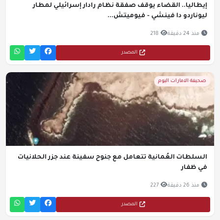
إيطاليا.. القضاء يوقف صفقة نظام رادار إسرائيلي لمطار
ليوناردو دا فينشي - فيوميتش...
منذ 24 دقيقة
218
المصدر
صحيفة الامارات اليوم
السلطات العُمانية تتعامل مع جنوح سفينة عند جزر الحلانيات
في ظفار
منذ 26 دقيقة
227
المصدر