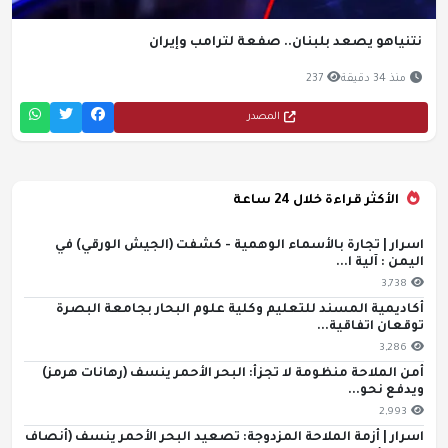
نتنياهو يصعد بلبنان.. صفعة لترامب وإيران
منذ 34 دقيقة
237
المصدر
الأكثر قراءة خلال 24 ساعة
اسرار | تجارة بالأسماء الوهمية - كشفت (الجيش الورقي) في
اليمن : آلية ا...
3,738
أكاديمية المسند للتعليم وكلية علوم البحار بجامعة البصرة
توقعان اتفاقية...
3,286
أمن الملاحة منظومة لا تجزأ: البحر الأحمر ينسف (رهانات هرمز)
ويدفع نحو...
2,993
اسرار | أزمة الملاحة المزدوجة: تصعيد البحر الأحمر ينسف (أنصاف