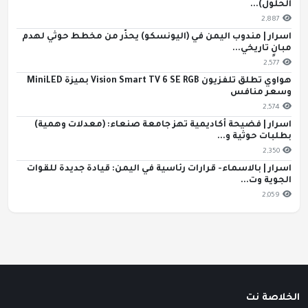
الحلول)...
2,887
اسرار | مندوب اليمن في (اليونسكو) يحذّر من مخطط حوثي لهدم
مبانٍ تاريخي...
2,577
هواوي تطلق تلفزيون Vision Smart TV 6 SE RGB بميزة MiniLED
وسعر منافس
2,574
اسرار | فضيحة أكاديمية تهز جامعة صنعاء: (معدلات وهمية)
بطلبات حوثية و...
2,350
اسرار | بالاسماء- قرارات رئاسية في اليمن: قيادة جديدة للقوات
الجوية وت...
2,059
الخلاصة نت