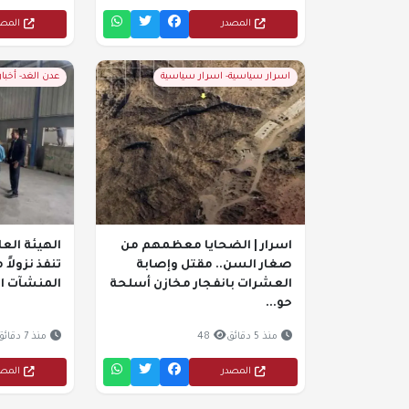
المصدر
المص
اسرار سياسية- اسرار سياسية
عدن الغد- أخبا
اسرار | الضحايا معظمهم من
الهيئة العا
صغار السن.. مقتل وإصابة
تنفذ نزولاً 
العشرات بانفجار مخازن أسلحة
المنشآت ال
حو...
منذ 5 دقائق
48
منذ 7 دقائق
المصدر
المص