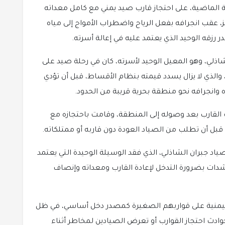
لة الماضية، على احتجاز قارب صيد يمني مع كامل معداته
، عقب انجرافه بفعل الرياح واضطراب الأمواج إلى مياه
 رزقه الوحيد الذي يعتمد عليه في إعالة أسرته.
ذلي، وهو المعيل الوحيد لأسرته، كان في رحلة صيد على
، والذي لا يزال يسدد قيمته بنظام الأقساط، قبل أن تؤدي
انجرافه نحو منطقة بحرية قريبة من الحدود.
 القارب بعد وصوله إلى المنطقة، وقامت باحتجازه مع
بل أن تطلب من الصياد العودة دون قاربه أو ممتلكاته.
د جبران الشاذلي، الذي فقد الوسيلة الوحيدة التي يعتمد
دات بضرورة التدخل لإعادة القارب ومعداته وإنصاف
ليمنية على قواربهم الصغيرة كمصدر دخل أساسي، في ظل
ث احتجاز القوارب أو تعرض الصيادين لمخاطر أثناء