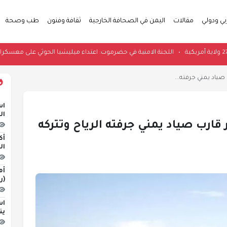
بي ودولي
مقالات
اليمن في الصحافة الخارجية
ثقافة وفنون
طب وصحة
•
اللجنة الامنية في حضرموت: اعتداء ميليشيا الحوث
صياد يمني جرفته...
اس
ال
قارب صياد يمني جرفته الرياح وتتركه
أك
ال
أم
(ر
اس
ين