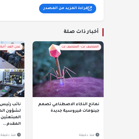
قراءة المزيد من المصدر
أخبار ذات صلة
المنتصف نت- المنتصف نت
عدن الغد- أخبا
نماذج الذكاء الاصطناعي تصمم
نائب رئيس 
جينومات فيروسية جديدة
لشؤون الط
المبتعثين إ
المقدم...
منذ دقيقة
منذ دقيقة