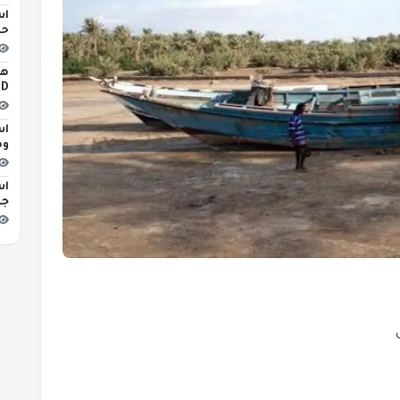
اس
حو
iLED
اس
وه
اس
جد