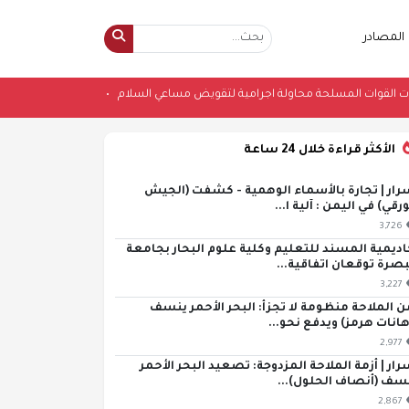
المصادر
ي على معسكرات القوات المسلحة محاولة اجرامية لتقويض مساعي السلام
•
الجزائر.. 6 وفيات و19 جريحًا إثر انقلاب حافلة عما
الأكثر قراءة خلال 24 ساعة
رار | تجارة بالأسماء الوهمية - كشفت (الجيش
ورقي) في اليمن : آلية ا...
3,726
اديمية المسند للتعليم وكلية علوم البحار بجامعة
بصرة توقعان اتفاقية...
3,227
ن الملاحة منظومة لا تجزأ: البحر الأحمر ينسف
هانات هرمز) ويدفع نحو...
2,977
رار | أزمة الملاحة المزدوجة: تصعيد البحر الأحمر
سف (أنصاف الحلول)...
2,867