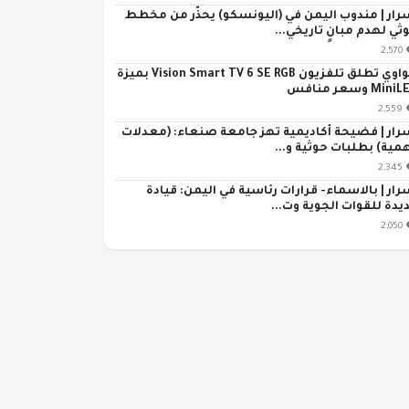
رار | مندوب اليمن في (اليونسكو) يحذّر من مخطط
ثي لهدم مبانٍ تاريخي...
2,570
هواوي تطلق تلفزيون Vision Smart TV 6 SE RGB بميزة
Min وسعر منافس
2,559
رار | فضيحة أكاديمية تهز جامعة صنعاء: (معدلات
مية) بطلبات حوثية و...
2,345
رار | بالاسماء- قرارات رئاسية في اليمن: قيادة
يدة للقوات الجوية وت...
2,050