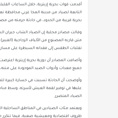
أقدمت قوات بحرية إريترية، خلال الساعات القلي
التابعة لصياد من مدينة المخا غربي محافظة تعز
بحرية قريبة من الحدود، في حادثة حرمته من مصدر
وقالت مصادر محلية إن الصياد الشاب جبران الشا
متن قاربه المصنوع من الألياف الزجاجية (الفيبر)
تقلبات الطقس إلى فقدانه السيطرة على مساره و
وأضافت المصادر أن دورية بحرية إريترية اعترضت
جميع معدات وأدوات الصيد الموجودة على متنه، ق
وأوضحت أن الحادثة تسببت في خسارة كبيرة للصيا
عليها في توفير لقمة العيش لأسرته، وسط مناش
الصياد المتضرر.
ويعتمد مئات الصيادين في المناطق الساحلية ا
ظروف اقتصادية ومعيشية صعبة، فيما تتكرر حواد