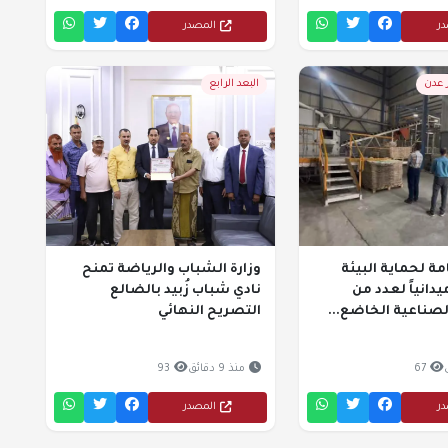
در
المصدر
ر عدن
البعد الرابع
مة لحماية البيئة
وزارة الشباب والرياضة تمنح
ميدانياً لعدد من
نادي شباب زُبيد بالضالع
صناعية الخاضع...
التصريح النهائي
67
منذ 9 دقائق
93
در
المصدر