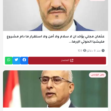
عثمان مجلي يؤكد ان لا سلام ولا أمن ولا استقرار ما دام مشروع
مليشيا الحوثي الإرها...
منذ 8 دقائق
103
المصدر
يمن فويس