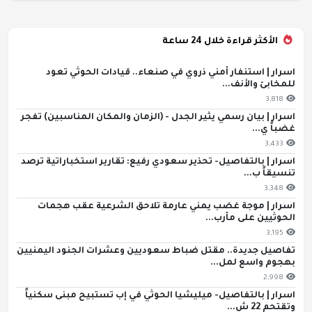
الأكثر قراءة خلال 24 ساعة
اسرار | استنفار أمني ذروي في صنعاء.. قيادات الحوثي تعود
للمخابئ والأنف...
3,818
اسرار | بيان رسمي يثير الجدل - (الزمان والمكان المناسبين) تفجر
غضباً ي...
3,433
اسرار | بالتفاصيل- تحذير سعودي رفيع: تقارير استخباراتية ترصد
تنسيقاً ب...
3,348
اسرار | موجة غضب يمني عارمة تلاحق الشرعية عقب هجمات
الحوثيين على مأرب...
3,195
تفاصيل جديدة.. مقتل ضباط سعوديين وعشرات الجنود اليمنيين
بهجوم واسع لمل...
2,998
اسرار | بالتفاصيل- ميليشيا الحوثي في إب تستبيح مبنى سكنياً
وتقتحم 22 ش...