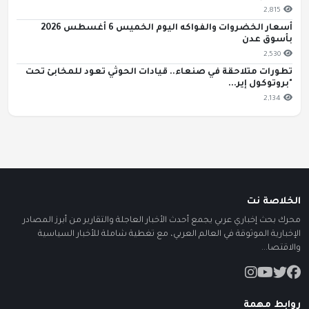
2,815
أسعار الخضروات والفواكه اليوم الخميس 6 أغسطس 2026
بأسوق عدن
2,530
تطورات متلاحقة في صنعاء.. قيادات الحوثي تعود للمخابئ تحت
"بروتوكول إير...
2,134
الخلاصة نت
محرك بحث إخباري عربي يجمع أحدث الأخبار العاجلة والتقارير من أبرز المصادر
الإخبارية الموثوقة في العالم العربي، مع تغطية شاملة للأخبار السياسية
والاقتصا...
روابط مهمة