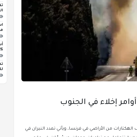
تف
ال
اس
مبن
2026 
تط
لل
 الهكتارات من الأراضي في فرنسا، ويأتي تمدد النيران في