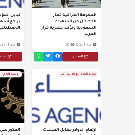
الحكومة العراقية تحذر
تباين المؤش
الفصائل من استهداف
تراجع أسهم
السعودية وتؤكد حصرية قرار
الاصطناعي
الحرب
منذ 5 دقائق
70
منذ 13 دقيقة
المصدر
المص
وكالة الانباء اللإماراتية- اخبار
روسيا اليوم- اخ
ارتفاع الدولار مقابل العملات
العثور على 