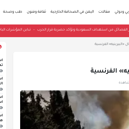
بي ودولي
مقالات
اليمن في الصحافة الخارجية
ثقافة وفنون
طب وصحة
راقية تحذر الفصائل من استهداف السعودية وتؤكد حصرية قرار الحرب
•
تباين الم
ل «البيرينيه» الفرنسية
اس
تع
يه» الفرنسية
اس
ال
اس
اس
اس
هج