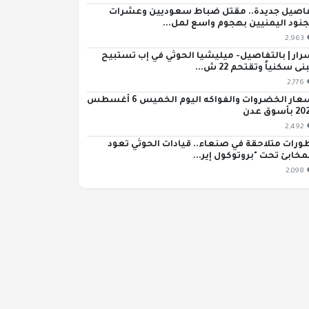
اصيل جديدة.. مقتل ضباط سعوديين وعشرات
جنود اليمنيين بهجوم واسع لمل...
2,963
رار | بالتفاصيل- ميليشيا الحوثي في إب تستبيح
ى سكنياً وتقتحم 22 ش...
2,776
أسعار الخضروات والفواكه اليوم الخميس 6 أغسطس
بأسوق عدن
2,492
ورات متلاحقة في صنعاء.. قيادات الحوثي تعود
مخابئ تحت "بروتوكول إير...
2,098