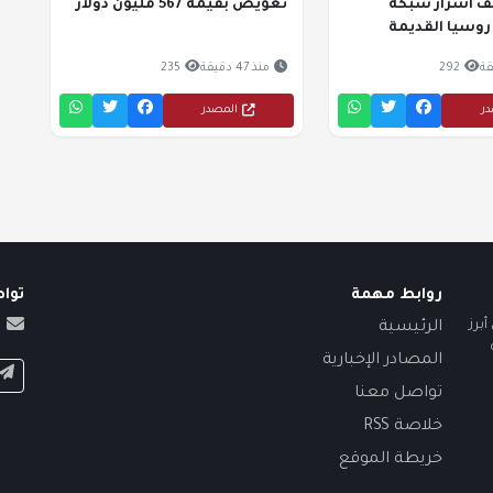
 أسرار شبكة
تعويض بقيمة 567 مليون دولار
 روسيا القديمة
292
منذ 47 دقيقة
235
در
المصدر
روابط مهمة
توا
برز
الرئيسية
المصادر الإخبارية
تواصل معنا
خلاصة RSS
خريطة الموقع