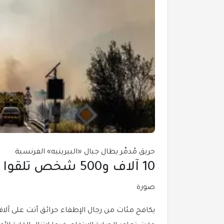
حريق مُدمِّر يطال جبال «البيرينيه» الفرنسية
10 آلاف و500 شخص تلقوا أوامر إخلاء في الجنوب
صورة
يكافح مئات من رجال الإطفاء حرائق أتت على آلاف