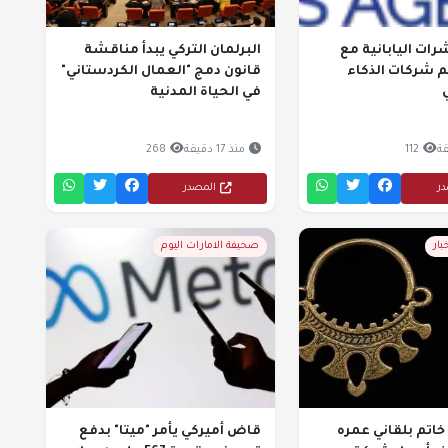
رات اليابانية مع
البرلمان التركي يبدأ مناقشة
 شركات الذكاء
قانون دمج "العمال الكردستاني"
في الحياة المدنية
112
منذ 17 دقيقة
268
در
المصدر
بار
صحيفة الامارات اليوم
خاتم بلقاني عمره
قاض أميركي يأمر "ميتا" بدفع