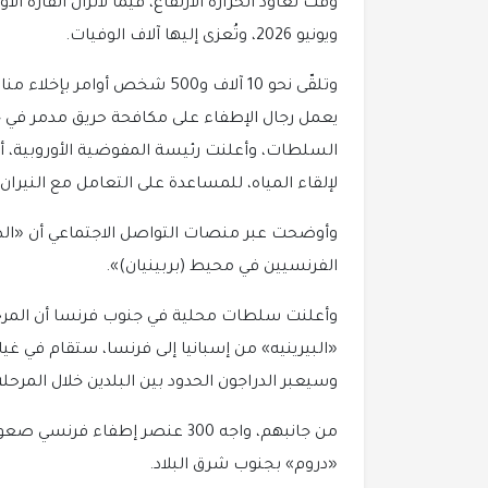
وقت تعاود الحرارة الارتفاع، فيما لاتزال القارة 
ويونيو 2026، وتُعزى إليها آلاف الوفيات.
وتلقّى نحو 10 آلاف و500 شخص أ
السلطات، وأعلنت رئيسة المفوضية الأوروبية، أو
لإلقاء المياه، للمساعدة على التعامل مع النيرا
وأوضحت عبر منصات التواصل الاجتماعي أن «ال
الفرنسيين في محيط (بربينيان)».
وأعلنت سلطات محلية في جنوب فرنسا أن المرحلة ا
«البيرينيه» من إسبانيا إلى فرنسا، ستقام في غي
وسيعبر الدراجون الحدود بين البلدين خلال المرحلة البالغ طول
من جانبهم، واجه 300 عنصر إطفا
«دروم» بجنوب شرق البلاد.