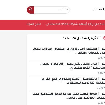
المصادر
ؤشرات اليابانية مع تراجع أسهم شركات الذكاء الاصطناعي
•
تباين المؤشرات اليابا
الأكثر قراءة خلال 24 ساعة
رار | استنفار أمني ذروي في صنعاء.. قيادات الحوثي
ود للمخابئ والأنف...
3,747
رار | بيان رسمي يثير الجدل - (الزمان والمكان
مناسبين) تفجر غضباً ي...
3,412
رار | بالتفاصيل- تحذير سعودي رفيع: تقارير
تخباراتية ترصد تنسيقاً ب...
3,336
رار | موجة غضب يمني عارمة تلاحق الشرعية عقب
مات الحوثيين على مأرب...
3,160