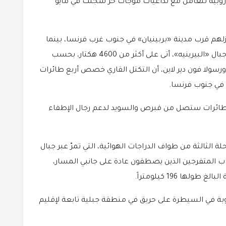
الأوروبية تتعامل مع تداعيات موجات حر سُجّلت في مايو
وامر بإخلاء منازلهم قرب مدينة «بربينيان» في جنوب غرب فرنسا، بينما
يعمل رجال الإطفاء على مكافحة حريق مدمر في جبال «البيرينيه»، أتى على أكثر من 4600 هكتار، بحسب
رسولا فون دير لاين، أن التكتل القاري خصص أربع طائرات
ن في جنوب فرنسا.
طائرات ستصل من قبرص والسويد لدعم رجال الإطفاء
لثالثة من طواف الدراجات الهوائية، التي تمرّ عبر جبال
اب المتفرجين الذين يصطفون عادة على جانبي المسار،
ها 196 كيلومتراً.
ء فرنسي صعوبة في السيطرة على حريق في منطقة جبلية تابعة لإقليم