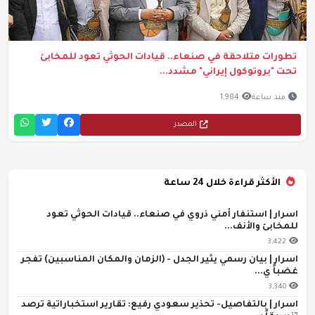
تطورات متلاحقة في صنعاء.. قيادات الحوثي تعود للمخابئ
تحت "بروتوكول إيراني" مشدد...
منذ ساعة
1,984
المصدر
الأكثر قراءة خلال 24 ساعة
اسرار | استنفار أمني ذروي في صنعاء.. قيادات الحوثي تعود
للمخابئ والأنف...
3,422
اسرار | بيان رسمي يثير الجدل - (الزمان والمكان المناسبين) تفجر
غضباً ي...
3,340
اسرار | بالتفاصيل- تحذير سعودي رفيع: تقارير استخباراتية ترصد