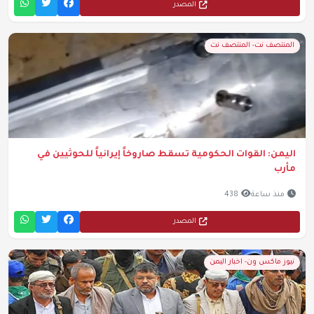
المصدر
المنتصف نت- المنتصف نت
اليمن: القوات الحكومية تسقط صاروخاً إيرانياً للحوثيين في
مأرب
منذ ساعة
438
المصدر
نيوز ماكس ون- اخبار اليمن