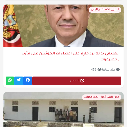
اخباري نت- اخبار اليمن
العليمي يوجه برد حازم على اعتداءات الحوثيين على مأرب
وحضرموت
منذ ساعة
455
المصدر
عدن الغد- أخبار المحافظات