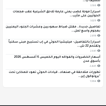
تنسيقاً ب...
3,166
اسرار | موجة غضب يمني عارمة تلاحق الشرعية عقب هجمات
الحوثيين على مأرب...
3,029
تفاصيل جديدة.. مقتل ضباط سعوديين وعشرات الجنود اليمنيين
بهجوم واسع لمل...
2,818
اسرار | بالتفاصيل- ميليشيا الحوثي في إب تستبيح مبنى سكنياً
وتقتحم 22 ش...
2,641
أسعار الخضروات والفواكه اليوم الخميس 6 أغسطس 2026
بأسوق عدن
2,445
تطورات متلاحقة في صنعاء.. قيادات الحوثي تعود للمخابئ تحت
"بروتوكول إير...
1,984