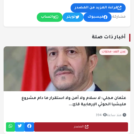
قراءة المزيد من المصدر
مشاركة:
فيسبوك
تويتر
واتساب
أخبار ذات صلة
عدن الغد- محليات
عثمان مجلي: لا سلام ولا أمن ولا استقرار ما دام مشروع
مليشيا الحوثي الإرهابية قائ...
منذ ساعة
394
المصدر