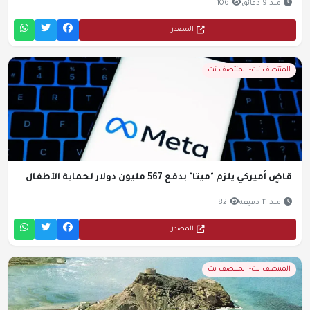
منذ 9 دقائق
106
المصدر
المنتصف نت- المنتصف نت
قاضٍ أميركي يلزم "ميتا" بدفع 567 مليون دولار لحماية الأطفال
منذ 11 دقيقة
82
المصدر
المنتصف نت- المنتصف نت