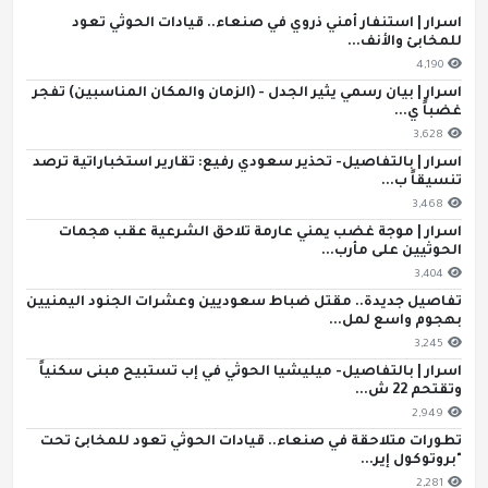
اسرار | استنفار أمني ذروي في صنعاء.. قيادات الحوثي تعود
للمخابئ والأنف...
4,190
اسرار | بيان رسمي يثير الجدل - (الزمان والمكان المناسبين) تفجر
غضباً ي...
3,628
اسرار | بالتفاصيل- تحذير سعودي رفيع: تقارير استخباراتية ترصد
تنسيقاً ب...
3,468
اسرار | موجة غضب يمني عارمة تلاحق الشرعية عقب هجمات
الحوثيين على مأرب...
3,404
تفاصيل جديدة.. مقتل ضباط سعوديين وعشرات الجنود اليمنيين
بهجوم واسع لمل...
3,245
اسرار | بالتفاصيل- ميليشيا الحوثي في إب تستبيح مبنى سكنياً
وتقتحم 22 ش...
2,949
تطورات متلاحقة في صنعاء.. قيادات الحوثي تعود للمخابئ تحت
"بروتوكول إير...
2,281