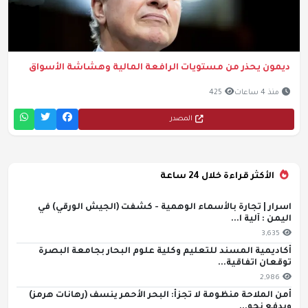
ديمون يحذر من مستويات الرافعة المالية وهشاشة الأسواق
منذ 4 ساعات
425
المصدر
الأكثر قراءة خلال 24 ساعة
اسرار | تجارة بالأسماء الوهمية - كشفت (الجيش الورقي) في
اليمن : آلية ا...
3,635
أكاديمية المسند للتعليم وكلية علوم البحار بجامعة البصرة
توقعان اتفاقية...
2,986
أمن الملاحة منظومة لا تجزأ: البحر الأحمر ينسف (رهانات هرمز)
ويدفع نحو...