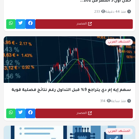
خلال أول 5 أشهر من 202...
منذ 44 دقيقة
233
المصدر
المشهد العربي
سهم إيه إم دي يتراجع 9% قبل التداول رغم نتائج فصلية قوية
منذ ساعة
314
المصدر
المشهد العربي