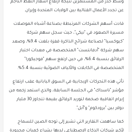
وسط حذر من المستثمرين نتيجة ارتفاع أسعار النفط الناجم
عن تجدد الأعمال القتالية بين الولايات المتحدة وإيران.
قادت أسهم الشركات المرتبطة بصناعة أشباه الموصلات
مسيرة الصعود في "نيكي"، حيث سجل سهم شركة
"كيوكسيا" لصناعة شرائح الذاكرة قفزة بلغت 9.4%، وصعد
سهم شركة "أدفانتست" المتخصصة في معدات اختبار
الرقائق بنسبة 6.4%، في حين ارتفع سهم "فوجيكورا"
المتخصصة في الكابلات والألياف الضوئية بنسبة 5.4%.
تأتي هذه التحركات الإيجابية في السوق اليابانية عقب ارتفاع
مؤشر "ناسداك" في الجلسة السابقة، والذي استمد زخمه من
إبرام اتفاقية ضخمة لتوريد الرقائق بقيمة تتجاوز 30 مليار
دولار بين "برودكوم" و"أبل".
كما ساهمت التقارير التي تشير إلى توجه الصين للسماح
لأكبر شركات الذكاء الاصطناعي لديها بشراء كميات محدودة