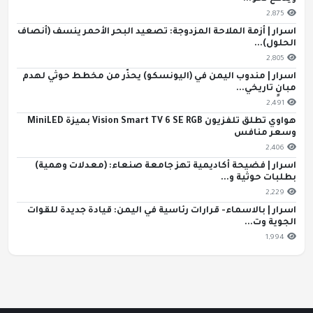
2,875
اسرار | أزمة الملاحة المزدوجة: تصعيد البحر الأحمر ينسف (أنصاف
الحلول)...
2,805
اسرار | مندوب اليمن في (اليونسكو) يحذّر من مخطط حوثي لهدم
مبانٍ تاريخي...
2,491
هواوي تطلق تلفزيون Vision Smart TV 6 SE RGB بميزة MiniLED
وسعر منافس
2,406
اسرار | فضيحة أكاديمية تهز جامعة صنعاء: (معدلات وهمية)
بطلبات حوثية و...
2,229
اسرار | بالاسماء- قرارات رئاسية في اليمن: قيادة جديدة للقوات
الجوية وت...
1,994