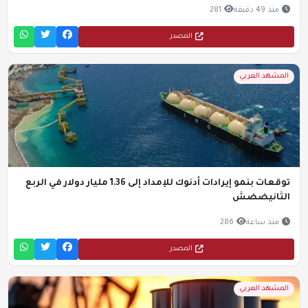
منذ 49 دقيقة
281
المصدر
المشهد العربي
توقعات بنمو إيرادات أدنوك للإمداد إلى 1.36 مليار دولار في الربع
الثانيضضش
منذ ساعة
286
المصدر
المشهد العربي