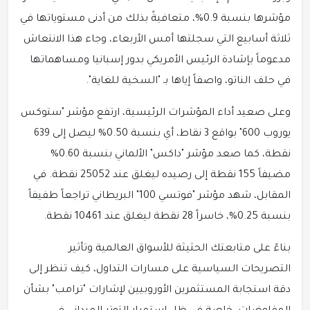
مؤشرها بنسبة 0.9%، متعافيةً بذلك من أدنى مستوياتها في
ثلاثة أسابيع التي سجلتها أمس الأربعاء، وجاء هذا الانتعاش
مدعوماً بإشادة الرئيس الأمريكي بدور إسبانيا ومساهماتها
في حلف الناتو، واصفاً إياها بـ "السخية للغاية".
وعلى صعيد أداء المؤشرات الرئيسية، ارتفع مؤشر "ستوكس
يوروب 600" بواقع 3 نقاط، أي بنسبة 0.50% ليصل إلى 639
نقطة، كما صعد مؤشر "داكس" الألماني بنسبة 0.60%
مضيفاً 155 نقطة إلى رصيده ليغلق عند 25052 نقطة. في
المقابل، شهد مؤشر "فوتسي 100" البريطاني تراجعاً طفيفاً
بنسبة 0.25%، خاسراً 28 نقطة ليغلق عند 10461 نقطة.
بناءً على متابعتك الحثيثة للأسواق العالمية وتأثير
التصريحات السياسية على مسارات التداول، كيف تنظر إلى
دقة استجابة المستثمرين الأوروبيين لإشارات "ترامب" بشأن