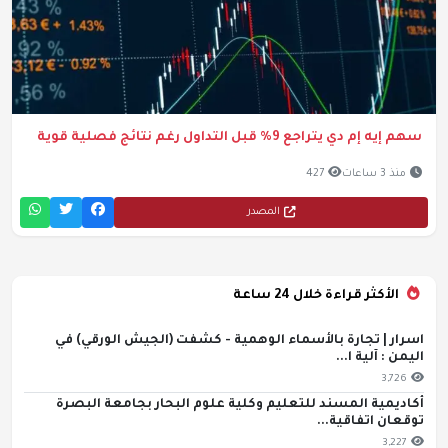
سهم إيه إم دي يتراجع 9% قبل التداول رغم نتائج فصلية قوية
منذ 3 ساعات
427
المصدر
الأكثر قراءة خلال 24 ساعة
اسرار | تجارة بالأسماء الوهمية - كشفت (الجيش الورقي) في
اليمن : آلية ا...
3,726
أكاديمية المسند للتعليم وكلية علوم البحار بجامعة البصرة
توقعان اتفاقية...
3,227