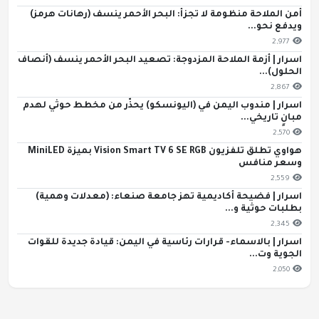
أمن الملاحة منظومة لا تجزأ: البحر الأحمر ينسف (رهانات هرمز)
ويدفع نحو...
2,977
اسرار | أزمة الملاحة المزدوجة: تصعيد البحر الأحمر ينسف (أنصاف
الحلول)...
2,867
اسرار | مندوب اليمن في (اليونسكو) يحذّر من مخطط حوثي لهدم
مبانٍ تاريخي...
2,570
هواوي تطلق تلفزيون Vision Smart TV 6 SE RGB بميزة MiniLED
وسعر منافس
2,559
اسرار | فضيحة أكاديمية تهز جامعة صنعاء: (معدلات وهمية)
بطلبات حوثية و...
2,345
اسرار | بالاسماء- قرارات رئاسية في اليمن: قيادة جديدة للقوات
الجوية وت...
2,050