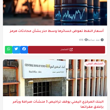
أسعار النفط تعوض خسائرها وسط حذر بشأن محادثات هرمز
منذ ساعة
416
المصدر
المشهد اليمني
البنك المركزي اليمني يوقف تراخيص 3 منشآت صرافة ويأمر
بإغلاق مقراتها