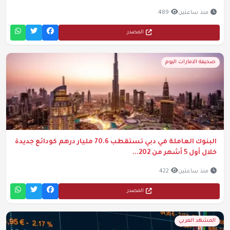
منذ ساعتين
489
المصدر
صحيفة الامارات اليوم
البنوك العاملة في دبي تستقطب 70.6 مليار درهم كودائع جديدة
خلال أول 5 أشهر من 202...
منذ ساعتين
422
المصدر
المشهد العربي