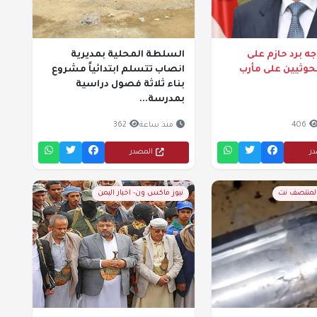
ه برد حازم على
السلطة المحلية بمديرية
لحوثيين على مأرب
انصاب تتسلم ابتدائياً مشروع
بناء ثلاثة فصول دراسية
بمدرسة...
406
منذ ساعة
362
در
المصدر
المنتصف نت
نيوز ماكس ون- اخبار اليمن