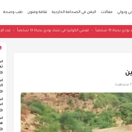
بي ودولي
مقالات
اليمن في الصحافة الخارجية
ثقافة وفنون
طب وصحة
 تشاد يودي بحياة 13 شخصاً
•
تفشي الكوليرا في تشاد يودي بحياة 13 شخصاً
•
اس
تع
ين
اس
هدة
ال
اس
اس
اس
هج