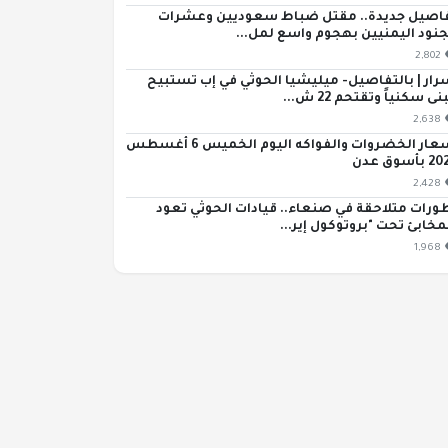
اصيل جديدة.. مقتل ضباط سعوديين وعشرات
جنود اليمنيين بهجوم واسع لمل...
2,802
رار | بالتفاصيل- ميليشيا الحوثي في إب تستبيح
ى سكنياً وتقتحم 22 ش...
2,638
أسعار الخضروات والفواكه اليوم الخميس 6 أغسطس
بأسوق عدن
2,428
ورات متلاحقة في صنعاء.. قيادات الحوثي تعود
مخابئ تحت "بروتوكول إير...
1,968