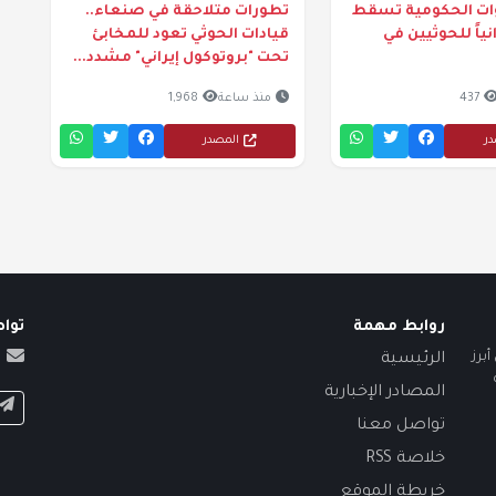
وات الحكومية تسقط
تطورات متلاحقة في صنعاء..
نياً للحوثيين في
قيادات الحوثي تعود للمخابئ
تحت "بروتوكول إيراني" مشدد...
437
منذ ساعة
1,968
در
المصدر
روابط مهمة
توا
برز
الرئيسية
المصادر الإخبارية
تواصل معنا
خلاصة RSS
خريطة الموقع