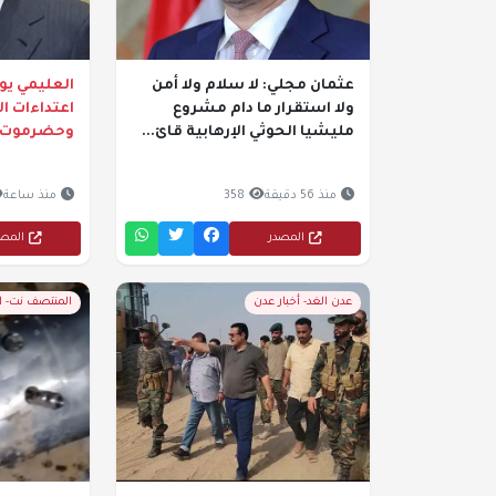
عثمان مجلي: لا سلام ولا أمن
العليمي يوج
ولا استقرار ما دام مشروع
اعتداءات ا
مليشيا الحوثي الإرهابية قائ...
وحضرموت
منذ 56 دقيقة
358
منذ ساعة
المصدر
المص
عدن الغد- أخبار عدن
المنتصف نت- 