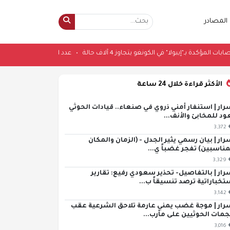
المصادر
عدد الإصابات المؤكدة بـ"إيبولا" في الكونغو يتجاوز 4 آلاف حالة
•
عدد الإصابات المؤكدة ب
الأكثر قراءة خلال 24 ساعة
رار | استنفار أمني ذروي في صنعاء.. قيادات الحوثي
ود للمخابئ والأنف...
3,372
رار | بيان رسمي يثير الجدل - (الزمان والمكان
مناسبين) تفجر غضباً ي...
3,329
رار | بالتفاصيل- تحذير سعودي رفيع: تقارير
تخباراتية ترصد تنسيقاً ب...
3,142
رار | موجة غضب يمني عارمة تلاحق الشرعية عقب
مات الحوثيين على مأرب...
3,016