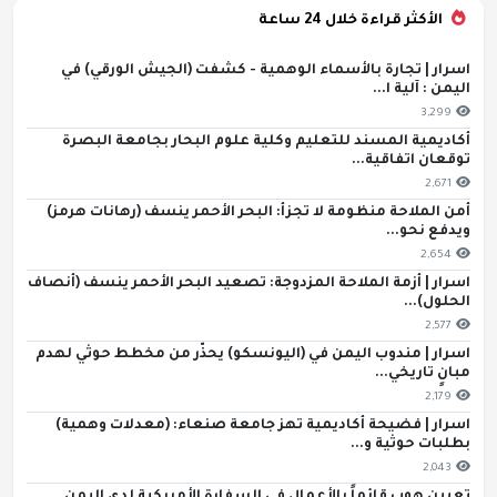
الأكثر قراءة خلال 24 ساعة
اسرار | تجارة بالأسماء الوهمية - كشفت (الجيش الورقي) في
اليمن : آلية ا...
3,299
أكاديمية المسند للتعليم وكلية علوم البحار بجامعة البصرة
توقعان اتفاقية...
2,671
أمن الملاحة منظومة لا تجزأ: البحر الأحمر ينسف (رهانات هرمز)
ويدفع نحو...
2,654
اسرار | أزمة الملاحة المزدوجة: تصعيد البحر الأحمر ينسف (أنصاف
الحلول)...
2,577
اسرار | مندوب اليمن في (اليونسكو) يحذّر من مخطط حوثي لهدم
مبانٍ تاريخي...
2,179
اسرار | فضيحة أكاديمية تهز جامعة صنعاء: (معدلات وهمية)
بطلبات حوثية و...
2,043