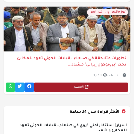
نيوز ماكس ون- اخبار اليمن
تطورات متلاحقة في صنعاء.. قيادات الحوثي تعود للمخابئ
تحت "بروتوكول إيراني" مشدد...
منذ ساعة
1,968
المصدر
الأكثر قراءة خلال 24 ساعة
اسرار | استنفار أمني ذروي في صنعاء.. قيادات الحوثي تعود
للمخابئ والأنف...