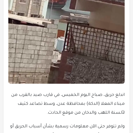
اندلع حريق، صباح اليوم الخميس، في قارب صيد بالقرب من
ميناء المعلا (الدكة) بمحافظة عدن، وسط تصاعد كثيف
لألسنة اللهب والدخان من موقع الحادث.
ولم تتوفر حتى الآن معلومات رسمية بشأن أسباب الحريق أو