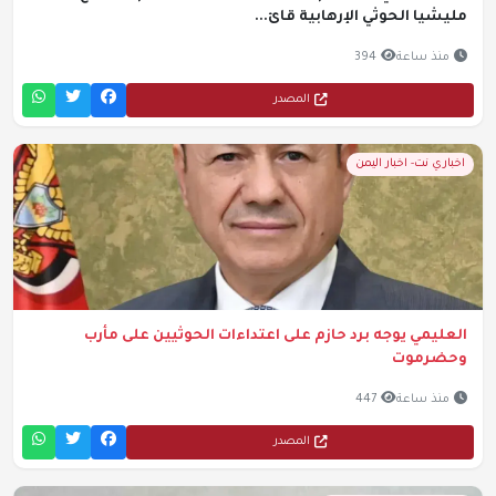
مليشيا الحوثي الإرهابية قائ...
منذ ساعة
394
المصدر
اخباري نت- اخبار اليمن
العليمي يوجه برد حازم على اعتداءات الحوثيين على مأرب
وحضرموت
منذ ساعة
447
المصدر