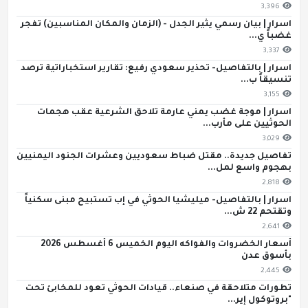
3,396
اسرار | بيان رسمي يثير الجدل - (الزمان والمكان المناسبين) تفجر
غضباً ي...
3,337
اسرار | بالتفاصيل- تحذير سعودي رفيع: تقارير استخباراتية ترصد
تنسيقاً ب...
3,155
اسرار | موجة غضب يمني عارمة تلاحق الشرعية عقب هجمات
الحوثيين على مأرب...
3,029
تفاصيل جديدة.. مقتل ضباط سعوديين وعشرات الجنود اليمنيين
بهجوم واسع لمل...
2,818
اسرار | بالتفاصيل- ميليشيا الحوثي في إب تستبيح مبنى سكنياً
وتقتحم 22 ش...
2,641
أسعار الخضروات والفواكه اليوم الخميس 6 أغسطس 2026
بأسوق عدن
2,445
تطورات متلاحقة في صنعاء.. قيادات الحوثي تعود للمخابئ تحت
"بروتوكول إير...