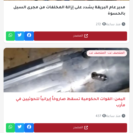
مدير عام البريقة يشدد على إزالة المخلفات من مجرى السيل
بالحسوة
منذ ساعة
272
المصدر
المنتصف نت- المنتصف نت
اليمن: القوات الحكومية تسقط صاروخاً إيرانياً للحوثيين في
مأرب
منذ ساعة
437
المصدر