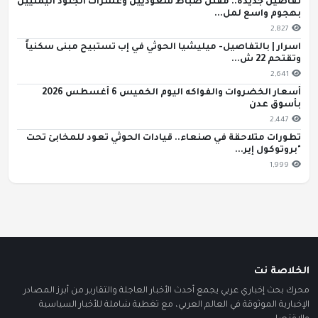
تفاصيل جديدة.. مقتل ضباط سعوديين وعشرات الجنود اليمنيين
بهجوم واسع لمل...
2,827
اسرار | بالتفاصيل- ميليشيا الحوثي في إب تستبيح مبنى سكنياً
وتقتحم 22 ش...
2,641
أسعار الخضروات والفواكه اليوم الخميس 6 أغسطس 2026
بأسوق عدن
2,447
تطورات متلاحقة في صنعاء.. قيادات الحوثي تعود للمخابئ تحت
"بروتوكول إير...
1,999
الخلاصة نت
محرك بحث إخباري عربي يجمع أحدث الأخبار العاجلة والتقارير من أبرز المصادر
الإخبارية الموثوقة في العالم العربي، مع تغطية شاملة للأخبار السياسية