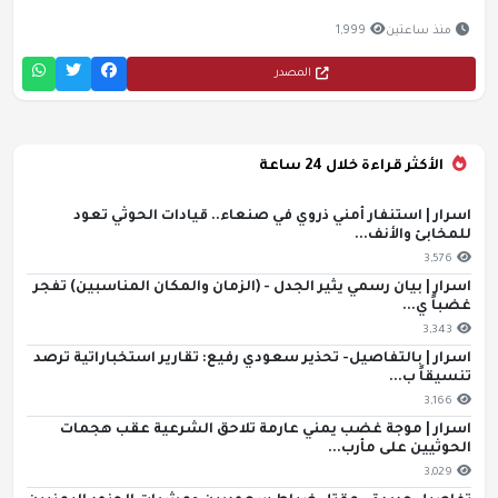
منذ ساعتين
1,999
المصدر
الأكثر قراءة خلال 24 ساعة
اسرار | استنفار أمني ذروي في صنعاء.. قيادات الحوثي تعود
للمخابئ والأنف...
3,576
اسرار | بيان رسمي يثير الجدل - (الزمان والمكان المناسبين) تفجر
غضباً ي...
3,343
اسرار | بالتفاصيل- تحذير سعودي رفيع: تقارير استخباراتية ترصد
تنسيقاً ب...
3,166
اسرار | موجة غضب يمني عارمة تلاحق الشرعية عقب هجمات
الحوثيين على مأرب...
3,029