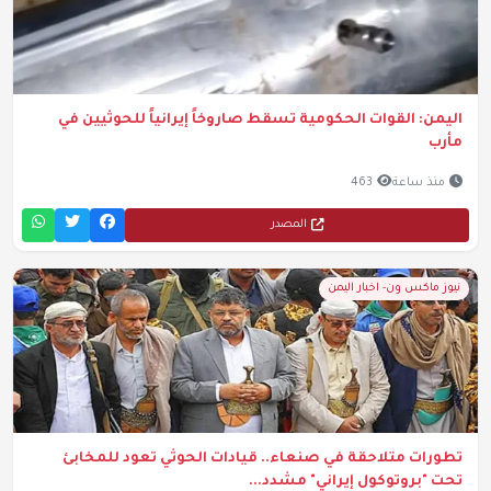
اليمن: القوات الحكومية تسقط صاروخاً إيرانياً للحوثيين في
مأرب
منذ ساعة
463
المصدر
نيوز ماكس ون- اخبار اليمن
تطورات متلاحقة في صنعاء.. قيادات الحوثي تعود للمخابئ
تحت "بروتوكول إيراني" مشدد...