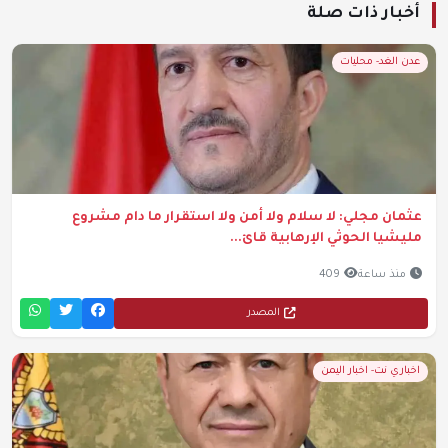
أخبار ذات صلة
عدن الغد- محليات
عثمان مجلي: لا سلام ولا أمن ولا استقرار ما دام مشروع
مليشيا الحوثي الإرهابية قائ...
منذ ساعة
409
المصدر
اخباري نت- اخبار اليمن