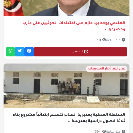
العليمي يوجه برد حازم على اعتداءات الحوثيين على مأرب
وحضرموت
منذ ساعة
511
المصدر
عدن الغد- أخبار المحافظات
السلطة المحلية بمديرية انصاب تتسلم ابتدائياً مشروع بناء
ثلاثة فصول دراسية بمدرسة...
منذ ساعة
394