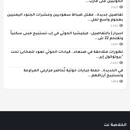
الحوثيين على مأرب...
3,621
تفاصيل جديدة.. مقتل ضباط سعوديين وعشرات الجنود اليمنيين
بهجوم واسع لمل...
3,592
اسرار | بالتفاصيل- ميليشيا الحوثي في إب تستبيح مبنى سكنياً
وتقتحم 22 ش...
3,097
تطورات متلاحقة في صنعاء.. قيادات الحوثي تعود للمخابئ تحت
"بروتوكول إير...
2,432
في الحديدة.. حملة جبايات حوثية تُحاصر مزارعي المراوعة
وتستبيح أرزاقهم...
1,814
الخلاصة نت