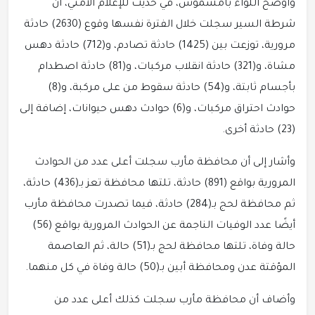
وأوضح اللواء بامشموس، في حديث للإعلام الأمني، أن
شرطة السير سجلت خلال الفترة نفسها وقوع (2630) حادثة
مرورية، توزعت بين (1425) حادثة تصادم، و(712) حادثة دهس
مشاة، و(321) حادثة انقلاب مركبات، و(81) حادثة اصطدام
بأجسام ثابتة، و(54) حادثة سقوط من على مركبة، و(8)
حوادث احتراق مركبات، و(6) حوادث دهس حيوانات، إضافة إلى
(23) حادثة أخرى.
وأشار إلى أن محافظة مأرب سجلت أعلى عدد من الحوادث
المرورية بواقع (891) حادثة، تلتها محافظة تعز بـ(436) حادثة،
ثم محافظة لحج بـ(284) حادثة، فيما تصدرت محافظة مأرب
أيضًا عدد الوفيات الناجمة عن الحوادث المرورية بواقع (56)
حالة وفاة، تلتها محافظة لحج بـ(51) حالة، ثم العاصمة
المؤقتة عدن ومحافظة أبين بـ(50) حالة وفاة في كل منهما.
وأضاف أن محافظة مأرب سجلت كذلك أعلى عدد من