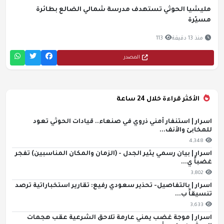
مليشيا الحوثي تستهدف مدرسة شمالي الضالع بطائرة
مسيّرة
منذ 13 دقيقة
113
المصدر
الأكثر قراءة خلال 24 ساعة
اسرار | استنفار أمني ذروي في صنعاء.. قيادات الحوثي تعود
للمخابئ والأنف...
4,348
اسرار | بيان رسمي يثير الجدل - (الزمان والمكان المناسبين) تفجر
غضباً ي...
3,802
اسرار | بالتفاصيل- تحذير سعودي رفيع: تقارير استخباراتية ترصد
تنسيقاً ب...
3,633
اسرار | موجة غضب يمني عارمة تلاحق الشرعية عقب هجمات