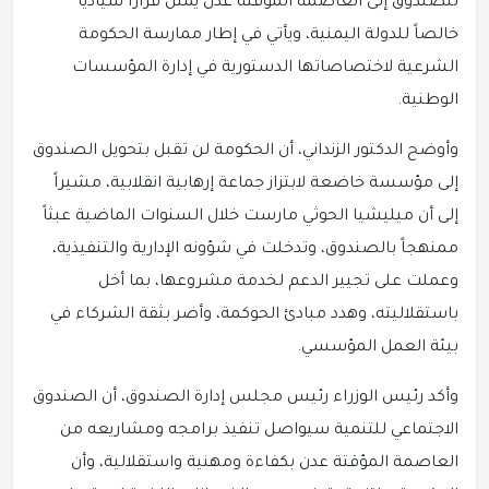
للصندوق إلى العاصمة المؤقتة عدن يمثل قراراً سيادياً
خالصاً للدولة اليمنية، ويأتي في إطار ممارسة الحكومة
الشرعية لاختصاصاتها الدستورية في إدارة المؤسسات
الوطنية.
وأوضح الدكتور الزنداني، أن الحكومة لن تقبل بتحويل الصندوق
إلى مؤسسة خاضعة لابتزاز جماعة إرهابية انقلابية، مشيراً
إلى أن ميليشيا الحوثي مارست خلال السنوات الماضية عبثاً
ممنهجاً بالصندوق، وتدخلت في شؤونه الإدارية والتنفيذية،
وعملت على تجيير الدعم لخدمة مشروعها، بما أخل
باستقلاليته، وهدد مبادئ الحوكمة، وأضر بثقة الشركاء في
بيئة العمل المؤسسي.
وأكد رئيس الوزراء رئيس مجلس إدارة الصندوق، أن الصندوق
الاجتماعي للتنمية سيواصل تنفيذ برامجه ومشاريعه من
العاصمة المؤقتة عدن بكفاءة ومهنية واستقلالية، وأن