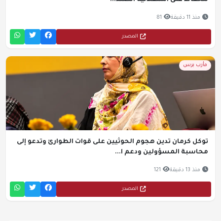
للحفاظ على استقلالية الصند...
منذ 11 دقيقة
81
المصدر
مأرب برس
توكل كرمان تدين هجوم الحوثيين على قوات الطوارئ وتدعو إلى
محاسبة المسؤولين ودعم ا...
منذ 13 دقيقة
121
المصدر