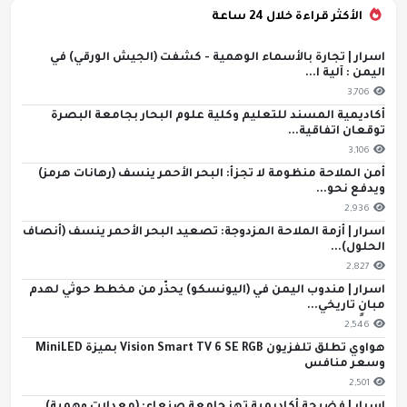
الأكثر قراءة خلال 24 ساعة
اسرار | تجارة بالأسماء الوهمية - كشفت (الجيش الورقي) في
اليمن : آلية ا...
3,706
أكاديمية المسند للتعليم وكلية علوم البحار بجامعة البصرة
توقعان اتفاقية...
3,106
أمن الملاحة منظومة لا تجزأ: البحر الأحمر ينسف (رهانات هرمز)
ويدفع نحو...
2,936
اسرار | أزمة الملاحة المزدوجة: تصعيد البحر الأحمر ينسف (أنصاف
الحلول)...
2,827
اسرار | مندوب اليمن في (اليونسكو) يحذّر من مخطط حوثي لهدم
مبانٍ تاريخي...
2,546
هواوي تطلق تلفزيون Vision Smart TV 6 SE RGB بميزة MiniLED
وسعر منافس
2,501