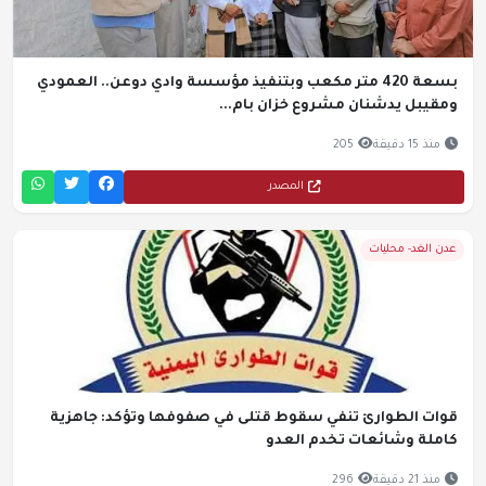
بسعة 420 متر مكعب وبتنفيذ مؤسسة وادي دوعن.. العمودي
ومقيبل يدشنان مشروع خزان بام...
منذ 15 دقيقة
205
المصدر
عدن الغد- محليات
قوات الطوارئ تنفي سقوط قتلى في صفوفها وتؤكد: جاهزية
كاملة وشائعات تخدم العدو
منذ 21 دقيقة
296