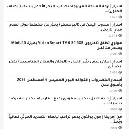
اسرار | أزمة الملاحة المزدوجة: تصعيد البحر الأحمر ينسف (أنصاف
الحلول)...
2,922
اسرار | مندوب اليمن في (اليونسكو) يحذّر من مخطط حوثي لهدم
مبانٍ تاريخي...
2,642
هواوي تطلق تلفزيون Vision Smart TV 6 SE RGB بميزة MiniLED
وسعر منافس
2,591
اسرار | بيان رسمي يثير الجدل - (الزمان والمكان المناسبين) تفجر
غضباً ي...
2,475
أسعار الخضروات والفواكه اليوم الخميس 6 أغسطس 2026
بأسوق عدن
2,156
اسرار | بالتفاصيل- تحذير سعودي رفيع: تقارير استخباراتية ترصد
تنسيقاً ب...
1,868
من امريكا | جون بولتون يدعو ترامب لإنهاء التهديد الحوثي نهائياً
ويُحذّ...
1,696