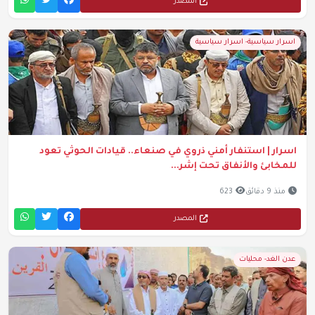
المصدر
اسرار سياسية- اسرار سياسية
اسرار | استنفار أمني ذروي في صنعاء.. قيادات الحوثي تعود
للمخابئ والأنفاق تحت إشر...
منذ 9 دقائق
623
المصدر
عدن الغد- محليات