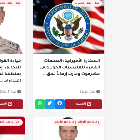
عدن الغد- محليات
عدن الغد- محل
السفارة الأميركية: الهجمات
قيادة القو
الغادرة للمليشيات الحوثية في
حضرموت ومأرب إرهاباً بحق...
بمنطقة نجر
اعتداءات...
منذ دقيقة
منذ 5 دقائق
المصدر
المص
وكالة خبر للانباء- وكالة خبر للأنباء
اخباري نت- اخبا