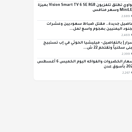
هواوي تطلق تلفزيون Vision Smart TV 6 SE RGB بميزة
Min وسعر منافس
2,689
اصيل جديدة.. مقتل ضباط سعوديين وعشرات
جنود اليمنيين بهجوم واسع لمل...
2,469
رار | بالتفاصيل- ميليشيا الحوثي في إب تستبيح
ى سكنياً وتقتحم 22 ش...
2,399
أسعار الخضروات والفواكه اليوم الخميس 6 أغسطس
بأسوق عدن
2,267