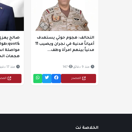
التحالف: هجوم حوثي يستهدف
صالح يعزي
أعياناً مدنية في نجران ويصيب 11
مدنياً بينهم امرأة وطف...
مواصلة است
هجمات الح
منذ 9 دقائق
147
منذ 17 دقيقة
المصدر
المص
الخلاصة نت