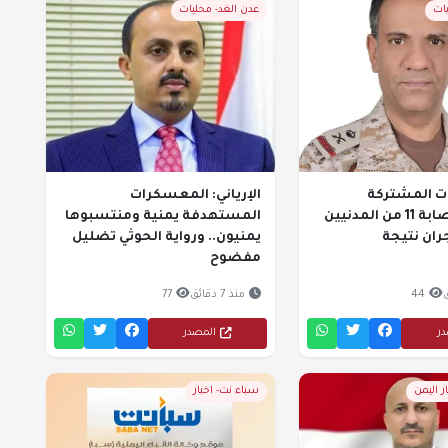
يات
عدن الغد- محليات
ات المشتركة
الإرياني: المعسكرات
للتحالف: إصابة 11 من المدنيين
المستهدفة يمنية ومنتسبوها
ان نتيجة
يمنيون.. ورواية الحوثي تضليل
مفضوح
44
منذ 7 دقائق
77
در
المصدر
ر اليمن
سباء نت- اخبار