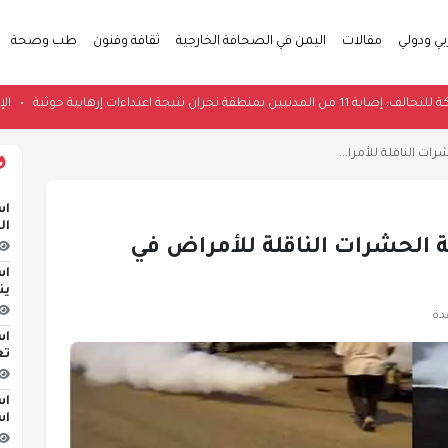
بي ودولي
مقالات
اليمن في الصحافة الخارجية
ثقافة وفنون
طب وصحة
حالف: إصابة 11 من المدنيين بمنطقة نجران نتيجة اعتداءات إرهابية حوثية
ت الناقلة للأمرا...
اس
ال
 الحشرات الناقلة للأمراض في
اس
ين
اس
تع
اس
اس