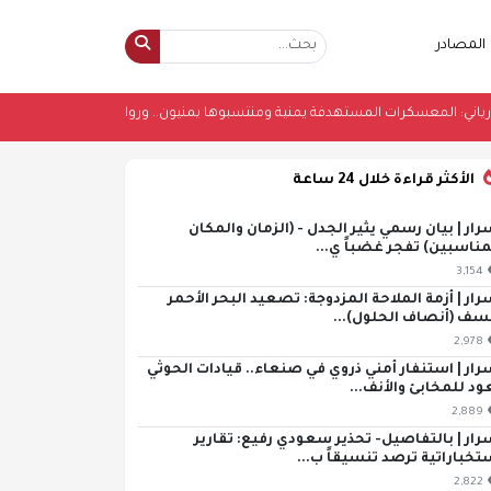
المصادر
•
الإرياني: المعسكرات المستهدفة يمنية ومنتسبوها يمنيون.. ورواية الحوث
الأكثر قراءة خلال 24 ساعة
رار | بيان رسمي يثير الجدل - (الزمان والمكان
مناسبين) تفجر غضباً ي...
3,154
رار | أزمة الملاحة المزدوجة: تصعيد البحر الأحمر
سف (أنصاف الحلول)...
2,978
رار | استنفار أمني ذروي في صنعاء.. قيادات الحوثي
ود للمخابئ والأنف...
2,889
رار | بالتفاصيل- تحذير سعودي رفيع: تقارير
تخباراتية ترصد تنسيقاً ب...
2,822