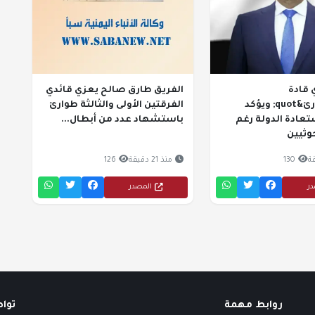
 قادة
الفريق طارق صالح يعزي قائدي
&quot;طوارئ&quot; ويؤكد
الفرقتين الأولى والثالثة طوارئ
عادة الدولة رغم
باستشهاد عدد من أبطال...
وثيين
130
منذ 21 دقيقة
126
در
المصدر
روابط مهمة
توا