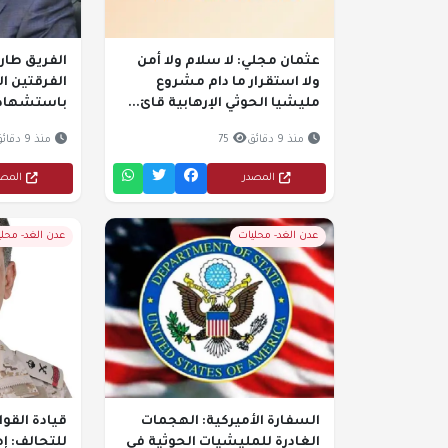
عثمان مجلي: لا سلام ولا أمن
الفريق طار
ولا استقرار ما دام مشروع
الفرقتين ال
مليشيا الحوثي الإرهابية قائ...
باستشهاد ع
منذ 9 دقائق
75
منذ 9 دقائق
المصدر
المص
عدن الغد- محليات
عدن الغد- محل
السفارة الأميركية: الهجمات
قيادة القو
الغادرة للمليشيات الحوثية في