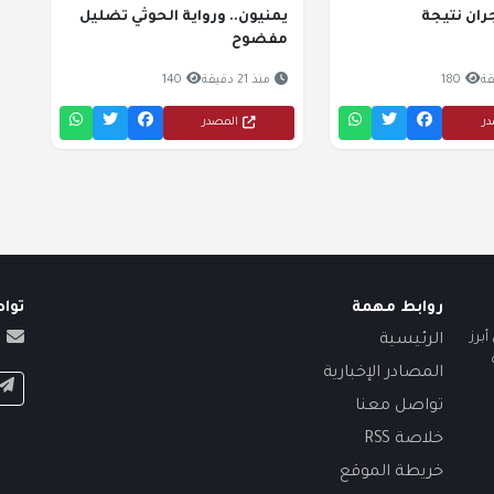
ان نتيجة
يمنيون.. ورواية الحوثي تضليل
مفضوح
180
منذ 21 دقيقة
140
در
المصدر
روابط مهمة
توا
برز
الرئيسية
المصادر الإخبارية
تواصل معنا
خلاصة RSS
خريطة الموقع