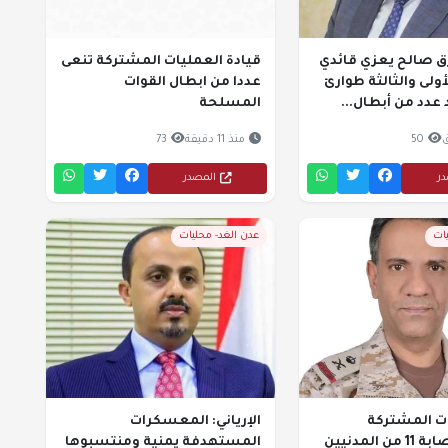
ق صالح يعزي قائدي
قيادة العمليات المشتركة تنعى
أولى والثالثة طوارئ
عددا من ابطال القوات
دد من أبطال...
المسلحة
50
منذ 11 دقيقة
73
در
المصدر
يات
عدن الغد- محليات
ات المشتركة
الإرياني: المعسكرات
للتحالف: إصابة 11 من المدنيين
المستهدفة يمنية ومنتسبوها