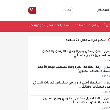
المصادر
تشهاد عدد من أبطال القوات المسلحة
•
أسعار النفط تقفز 5% و "برنت" يسجل 83.50 دولار للبرميل
الأكثر قراءة خلال 24 ساعة
رار | بيان رسمي يثير الجدل - (الزمان والمكان
مناسبين) تفجر غضباً ي...
3,154
رار | أزمة الملاحة المزدوجة: تصعيد البحر الأحمر
سف (أنصاف الحلول)...
2,978
رار | استنفار أمني ذروي في صنعاء.. قيادات الحوثي
ود للمخابئ والأنف...
2,909
رار | بالتفاصيل- تحذير سعودي رفيع: تقارير
تخباراتية ترصد تنسيقاً ب...
2,837