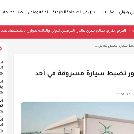
بي ودولي
مقالات
اليمن في الصحافة الخارجية
ثقافة وفنون
طب وصحة
ن والمنطقة
•
الفريق طارق صالح يعزي قائدي الفرقتين الأولى والثالثة طوارئ باس
بط سيارة مسروقة في...
اس
ال
ور تضبط سيارة مسروقة في أحد
اس
ين
هدة
اس
تع
اس
اس