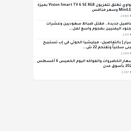
هواوي تطلق تلفزيون Vision Smart TV 6 SE RGB بميزة
Min وسعر منافس
2,689
اصيل جديدة.. مقتل ضباط سعوديين وعشرات
جنود اليمنيين بهجوم واسع لمل...
2,511
رار | بالتفاصيل- ميليشيا الحوثي في إب تستبيح
ى سكنياً وتقتحم 22 ش...
2,399
أسعار الخضروات والفواكه اليوم الخميس 6 أغسطس
بأسوق عدن
2,267