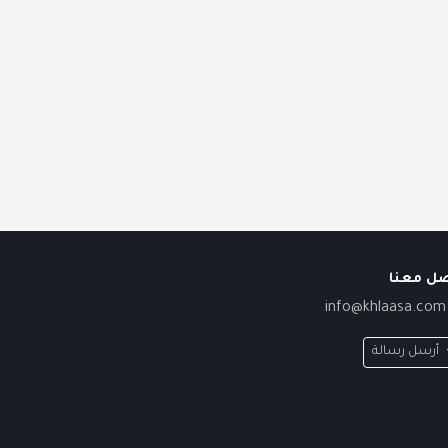
صل معنا
info@khlaasa.com
أرسل رسالة