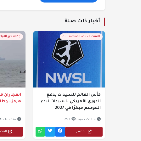
أخبار ذات صلة
المنتصف نت- المنتصف نت
وكالة خبر للانباء
كأس العالم للسيدات يدفع
انفجاران ق
الدوري الأمريكي للسيدات لبدء
هرمز.. وطا
الموسم مبكرًا في 2027
منذ 27 دقيقة
293
منذ ساعة
المصدر
المص