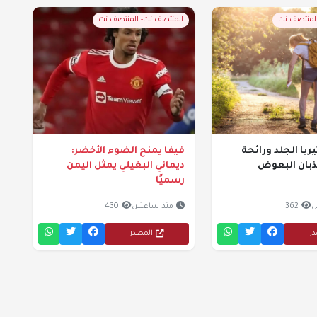
المنتصف نت
المنتصف نت- المنتصف نت
ريا الجلد ورائحة
فيفا يمنح الضوء الأخضر:
بان البعوض
ديماني البغيلي يمثل اليمن
رسميًا
ن
362
منذ ساعتين
430
در
المصدر