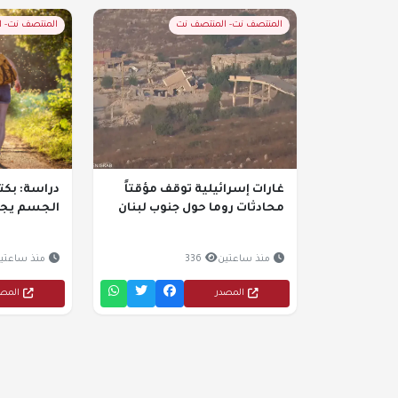
المنتصف نت- المنتصف نت
المنتصف نت- 
غارات إسرائيلية توقف مؤقتاً
دراسة: بكتي
محادثات روما حول جنوب لبنان
الجسم يجذ
منذ ساعتين
336
منذ ساعتي
المصدر
المص