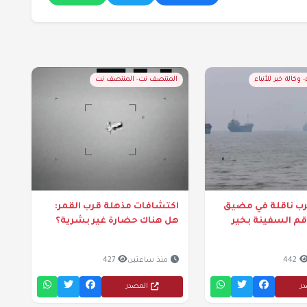
- وكالة خبر للأنباء
المنتصف نت- المنتصف نت
رب ناقلة في مضيق
اكتشافات مذهلة قرب القمر:
قم السفينة بخير
هل هناك حضارة غير بشرية؟
442
منذ ساعتين
427
در
المصدر