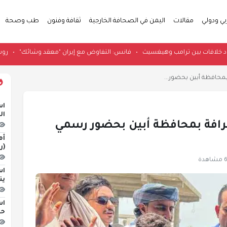
بي ودولي
مقالات
اليمن في الصحافة الخارجية
ثقافة وفنون
طب وصحة
ينفي وجود خلافات بين ترامب وهيغسيث
•
فانس: التفاوض مع إيران "معقد وشائك
محافظة أبين بحضور...
اس
ال
رافة بمحافظة أبين بحضور رسمي
أم
(ر
هدة
اس
ين
اس
حو