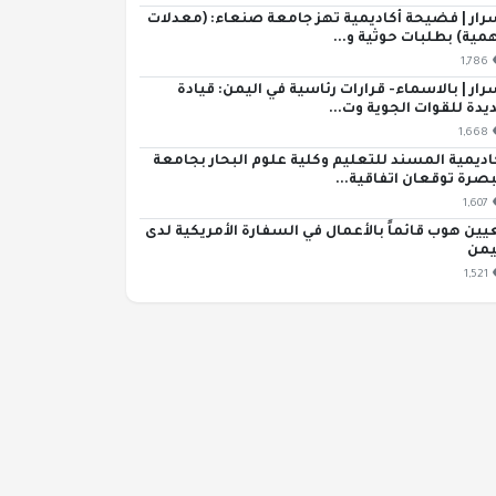
رار | فضيحة أكاديمية تهز جامعة صنعاء: (معدلات
مية) بطلبات حوثية و...
1,786
رار | بالاسماء- قرارات رئاسية في اليمن: قيادة
يدة للقوات الجوية وت...
1,668
اديمية المسند للتعليم وكلية علوم البحار بجامعة
بصرة توقعان اتفاقية...
1,607
يين هوب قائماً بالأعمال في السفارة الأمريكية لدى
يمن
1,521