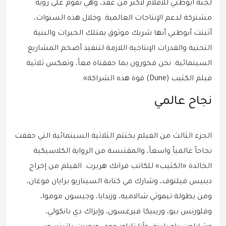
لجنة أبوظبي للأفلام لأكثر من عقد، وهي تقوم على رؤية
مشتركة لدعم الإنتاجات العالمية. وخلال هذه السنوات،
أثبتت أبوظبي أنها شريك موثوق يمتلك الخبرات والبنية
التحتية والقدرات الإنتاجية اللازمة لتنفيذ أضخم المشاريع
السينمائية. نحن فخورون بما حققناه معاً، وتعكس ثلاثية
فيلم الكثيب (Dune) قوة هذه الشراكة».
نجاح عالمي
الجزء الثالث من الفيلم يختتم الثلاثية السينمائية التي حققت
نجاحاً عالمياً واسعاً، والمقتبسة من الرواية الكلاسيكية
الخالدة «الكثيب» للكاتب فرانك هربرت. الفيلم من إخراج
دينيس فيلنوف، وشارك في كتابة السيناريو برايان فوغان،
ومن بطولة تيموثي شالاميه، وزندايا، وجيسون موموا،
وفلورنس بيو، وريبيكا فيرغسون، وإيزاك دي بانكولي،