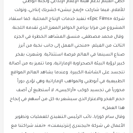
حظي الفيلم بدعم هيئة الإعلام الإبداعي ولجنة أبوظبي
للأفلام، فيما شاركت «إيمج نيشن» كشريك إنتاجي، وتولت
شركة «Epic Films» تنفيذ خدمات الإنتاج المحلية. كما استفاد
المشروع من مزايا برنامج الحوافز المعزز الذي تقدمه اللجنة.
وقال محمد مصطفى، منسق المشاهد الخطرة في الجزء
الثالث من الفيلم: «منحني العمل إلى جانب نخبة من أبرز
صناع السينما في العالم فرصة استثنائية. وشعرت بفخر
كبير لرؤية البيئة الصحراوية الإماراتية، وما تتميز به من أصالة
تتجسد على الشاشة الكبيرة. وعندما يشاهد العالم المواقع
الطبيعية في أبوظبي والمواهب الإماراتية وهي تؤدي دوراً
محورياً في تجسيد كوكب «أراكيس»، لا أستطيع أن أصف
حجم الفخر والاعتزاز الذي سيشعر به كل من أسهم في إنجاح
هذا العمل».
وقال سام كوزايا، نائب الرئيس التنفيذي للعمليات وتطوير
الأعمال في شركة «ليجندري إنترتينمنت»: «تمتد شراكتنا مع