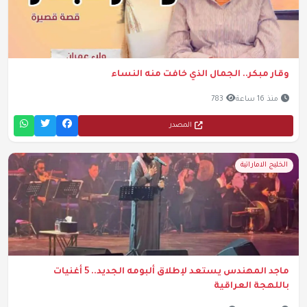
وقار مبكر.. الجمال الذي خافت منه النساء
منذ 16 ساعة
783
المصدر
الخليج الاماراتية
ماجد المهندس يستعد لإطلاق ألبومه الجديد.. 5 أغنيات
باللهجة العراقية