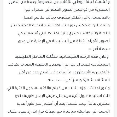
وكشفت لجنة أبوظبي للأفلام عن مجموعة جديدة من الصور
الحصرية من كواليس تصوير الفيلم في صحراء ليوا
بالعاصمة، والتي تُظهر فيلنوف بجانب طاقم العمل
والممثلين، وتعكس دور الشراكة الاستراتيجية الممتدة بين
اللجنة وشركة «ليجندري إنترتينمنت»، التي أسهمت في
تصوير الأجزاء الثلاثة من السلسلة في الإمارة على مدى
سبعة أعوام.
وخلال هذه الرحلة السينمائية، شكّلت المناظر الطبيعية
الاستثنائية لصحراء ليوا في أبوظبي، الخلفية البصرية لكوكب
«أراكيس» الأسطوري، ما ساعد في تقديم عدد من أكثر
المشاهد شهرة وتميزاً في السلسلة.
وتدور أحداث الجزء الثالث من فيلم «الكثيب»، حول الفترة التي
تلت استيلاء «بول أتريدس» على عرش الإمبراطورية بنحو
عشرين عاماً، ليجد نفسه، بعد أن أصبح إمبراطوراً عديم
الرحمة، في مواجهة مباشرة مع تبعات قراراته، إذ يعود حلفاء