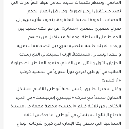
الماضي، وتظهر تهديدات جديدة تتنامى فيها المؤامرات التي
تهدد مستقبل الإمبراطورية. وفي ظل انهيار الحكم
المصاحب لعودة الحبيبة المفقودة، ينجرف «أتريدس» إلى
صراع مصيري تتصدره «تشاني»، في مواجهة حتمية بين
الحفاظ على السلطة، وحماية مستقبل من يحبهم.
ويقدم الفيلم خاتمة ملحمية تمزج بين الضخامة البصرية
والبعد الإنساني، مستكملاً الإرث السينمائي الذي رسخه
الجزءان، الأول والثاني، من الفيلم، فتعود المناظر الصحراوية
الخلابة في أبوظبي لتؤدي دوراً محورياً في تجسيد كوكب
«أراكيس».
وقال سمير الجابري، رئيس لجنة أبوظبي للأفلام: «يشكل
التعاون مجدداً مع شركة «ليجندري إنترتينمنت» في الجزء
الختامي من ثلاثية فيلم «الكثيب» محطة مهمة في مسيرة
قطاع الإنتاج السينمائي في أبوظبي، ما يعكس الثقة
المتنامية التي تحظى بها الإمارة لدى كبرى شركات الإنتاج