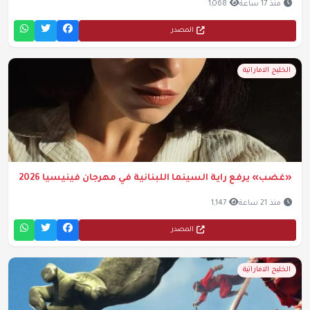
منذ 17 ساعة
1,068
المصدر
الخليج الاماراتية
«غضب» يرفع راية السينما اللبنانية في مهرجان فينيسيا 2026
منذ 21 ساعة
1,147
المصدر
الخليج الاماراتية