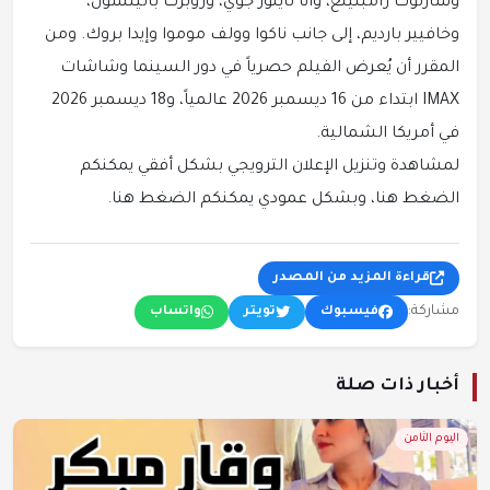
وشارلوت رامبلينغ، وآنا تايلور جوي، وروبرت باتينسون،
وخافيير بارديم، إلى جانب ناكوا وولف موموا وإيدا بروك. ومن
المقرر أن يُعرض الفيلم حصرياً في دور السينما وشاشات
IMAX ابتداء من 16 ديسمبر 2026 عالمياً، و18 ديسمبر 2026
في أمريكا الشمالية.
لمشاهدة وتنزيل الإعلان الترويجي بشكل أفقي يمكنكم
الضغط هنا، وبشكل عمودي يمكنكم الضغط هنا.
قراءة المزيد من المصدر
مشاركة:
فيسبوك
تويتر
واتساب
أخبار ذات صلة
اليوم الثامن