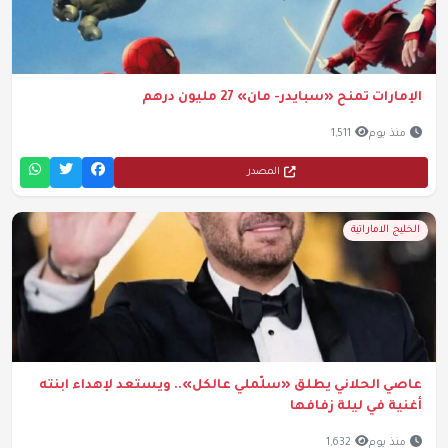
الإمارات تمنح «سبايدر- مان» 27 مليون درهم
منذ يوم
1,511
المصدر
الخليج الاماراتية
عاصي الحلاني يطلق «سلّملي عالكل».. ويستعد لإهداء ابنته
أغنية في ليلة زفافها
منذ يوم
1,632