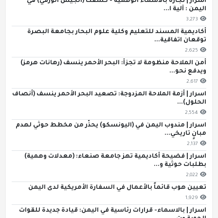
اسرار | تجارة بالأسماء الوهمية - كشفت (الجيش الورقي) في
اليمن : آلية ا...
3,273
أكاديمية المسند للتعليم وكلية علوم البحار بجامعة البصرة
توقعان اتفاقية...
2,625
أمن الملاحة منظومة لا تجزأ: البحر الأحمر ينسف (رهانات هرمز)
ويدفع نحو...
2,617
اسرار | أزمة الملاحة المزدوجة: تصعيد البحر الأحمر ينسف (أنصاف
الحلول)...
2,554
اسرار | مندوب اليمن في (اليونسكو) يحذّر من مخطط حوثي لهدم
مبانٍ تاريخي...
2,137
اسرار | فضيحة أكاديمية تهز جامعة صنعاء: (معدلات وهمية)
بطلبات حوثية و...
2,022
تعيين هوب قائماً بالأعمال في السفارة الأمريكية لدى اليمن
1,929
اسرار | بالاسماء- قرارات رئاسية في اليمن: قيادة جديدة للقوات