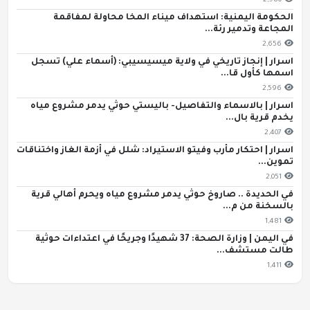
2,980
الحكومة اليمنية: استهداف ميناء المخا محاولة لمفاقمة
المجاعة وتدمير رئة...
2,656
اسرار | إنجاز تاريخي في ولاية ميسيسيبي: (أسماء علي) تسجل
اسمها كأول قا...
2,596
اسرار | بالاسماء والتفاصيل- باليستي حوثي يدمر مشروع مياه
يخدم قرية بال...
2,407
اسرار | احتكار مأرب وفيتو الاستيراد: شلل في أزمة الغاز واختناقات
تموين...
2,051
في الحديدة .. صاروخ حوثي يدمر مشروع مياه ويحرم أهالي قرية
بالسخنة من م...
1,481
في اليمن | وزارة الصحة: 37 شهيدًا وجريحًا في اعتداءات حوثية
طالت مستشف...
1,411