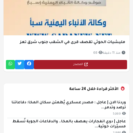
مليشيات الحوثي تقصف قرى في الشقب جنوب شرق تعز
منذ 11 دقيقة
68
المصدر
الأكثر قراءة خلال 24 ساعة
وردنا الان | عاجل : مصدر عسكري يُطمئن سكان المخا: دفاعاتنا
ترصد وتدمر...
5,069
عاجل | دوي انفجارات يعصف بالمخا.. والدفاعات الجوية تُسقط
مسيّرات حوثية...