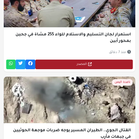
استمرار لجان التسليم والاستلام للواء 255 مشاة في جحين
بمحور أبين
منذ 7 دقائق
المصدر
نافذة اليمن
القتال الجوي.. الطيران المسير يوجه ضربات موجعة الحوثيين
في جبهات مأرب