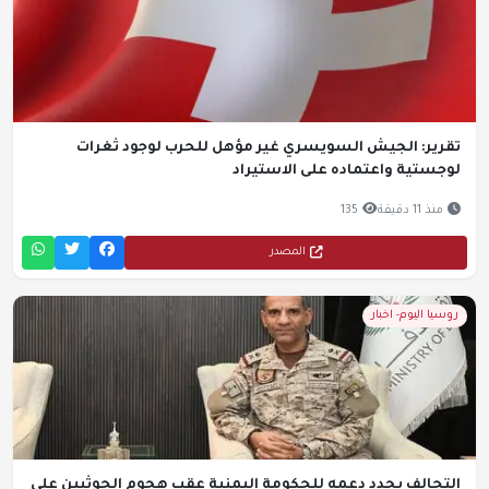
تقرير: الجيش السويسري غير مؤهل للحرب لوجود ثغرات
لوجستية واعتماده على الاستيراد
منذ 11 دقيقة
135
المصدر
روسيا اليوم- اخبار
التحالف يجدد دعمه للحكومة اليمنية عقب هجوم الحوثيين على