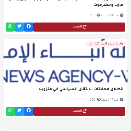
مأرب وحضرموت
منذ 13 دقيقة
165
المصدر
وكالة الانباء اللإماراتية- اخبار
انطلاق محادثات الانتقال السياسي في فنزويلا
منذ 17 دقيقة
203
المصدر