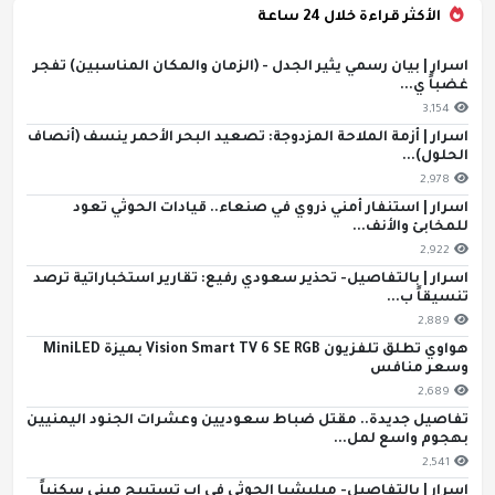
الأكثر قراءة خلال 24 ساعة
اسرار | بيان رسمي يثير الجدل - (الزمان والمكان المناسبين) تفجر
غضباً ي...
3,154
اسرار | أزمة الملاحة المزدوجة: تصعيد البحر الأحمر ينسف (أنصاف
الحلول)...
2,978
اسرار | استنفار أمني ذروي في صنعاء.. قيادات الحوثي تعود
للمخابئ والأنف...
2,922
اسرار | بالتفاصيل- تحذير سعودي رفيع: تقارير استخباراتية ترصد
تنسيقاً ب...
2,889
هواوي تطلق تلفزيون Vision Smart TV 6 SE RGB بميزة MiniLED
وسعر منافس
2,689
تفاصيل جديدة.. مقتل ضباط سعوديين وعشرات الجنود اليمنيين
بهجوم واسع لمل...
2,541
اسرار | بالتفاصيل- ميليشيا الحوثي في إب تستبيح مبنى سكنياً