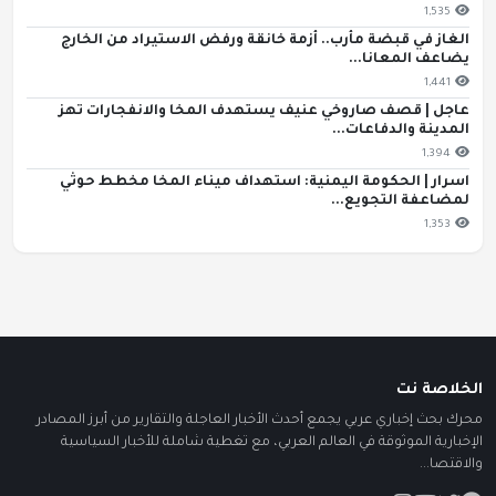
1,535
الغاز في قبضة مأرب.. أزمة خانقة ورفض الاستيراد من الخارج
يضاعف المعانا...
1,441
عاجل | قصف صاروخي عنيف يستهدف المخا والانفجارات تهز
المدينة والدفاعات...
1,394
اسرار | الحكومة اليمنية: استهداف ميناء المخا مخطط حوثي
لمضاعفة التجويع...
1,353
الخلاصة نت
محرك بحث إخباري عربي يجمع أحدث الأخبار العاجلة والتقارير من أبرز المصادر
الإخبارية الموثوقة في العالم العربي، مع تغطية شاملة للأخبار السياسية
والاقتصا...