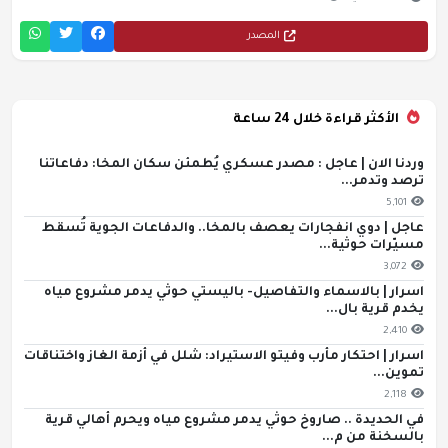
المصدر
الأكثر قراءة خلال 24 ساعة
وردنا الان | عاجل : مصدر عسكري يُطمئن سكان المخا: دفاعاتنا
ترصد وتدمر...
5,101
عاجل | دوي انفجارات يعصف بالمخا.. والدفاعات الجوية تُسقط
مسيّرات حوثية...
3,072
اسرار | بالاسماء والتفاصيل- باليستي حوثي يدمر مشروع مياه
يخدم قرية بال...
2,410
اسرار | احتكار مأرب وفيتو الاستيراد: شلل في أزمة الغاز واختناقات
تموين...
2,118
في الحديدة .. صاروخ حوثي يدمر مشروع مياه ويحرم أهالي قرية
بالسخنة من م...