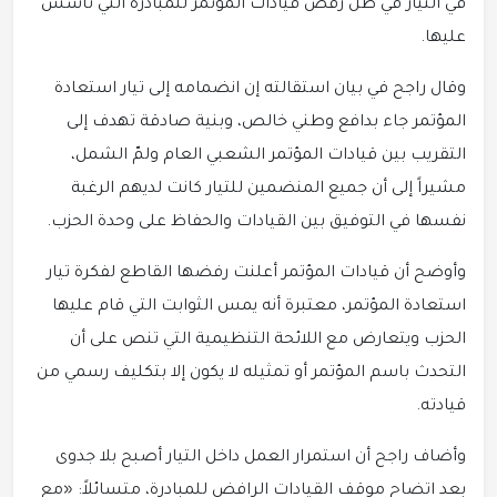
في التيار في ظل رفض قيادات المؤتمر للمبادرة التي تأسس
عليها.
وقال راجح في بيان استقالته إن انضمامه إلى تيار استعادة
المؤتمر جاء بدافع وطني خالص، وبنية صادقة تهدف إلى
التقريب بين قيادات المؤتمر الشعبي العام ولمّ الشمل،
مشيراً إلى أن جميع المنضمين للتيار كانت لديهم الرغبة
نفسها في التوفيق بين القيادات والحفاظ على وحدة الحزب.
وأوضح أن قيادات المؤتمر أعلنت رفضها القاطع لفكرة تيار
استعادة المؤتمر، معتبرة أنه يمس الثوابت التي قام عليها
الحزب ويتعارض مع اللائحة التنظيمية التي تنص على أن
التحدث باسم المؤتمر أو تمثيله لا يكون إلا بتكليف رسمي من
قيادته.
وأضاف راجح أن استمرار العمل داخل التيار أصبح بلا جدوى
بعد اتضاح موقف القيادات الرافض للمبادرة، متسائلاً: «مع