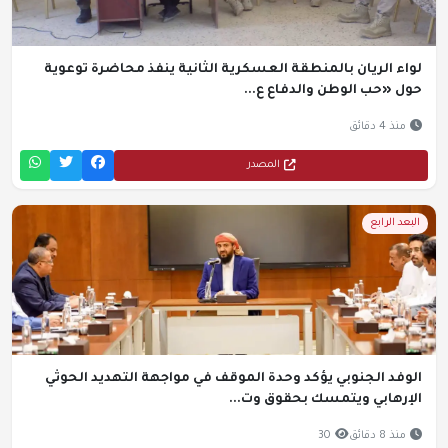
لواء الريان بالمنطقة العسكرية الثانية ينفذ محاضرة توعوية
حول «حب الوطن والدفاع ع...
منذ 4 دقائق
المصدر
البعد الرابع
الوفد الجنوبي يؤكد وحدة الموقف في مواجهة التهديد الحوثي
الإرهابي ويتمسك بحقوق وت...
منذ 8 دقائق
30