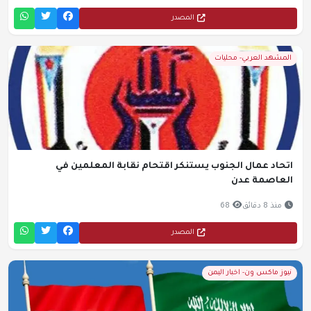
المصدر
المشهد العربي- محليات
اتحاد عمال الجنوب يستنكر اقتحام نقابة المعلمين في
العاصمة عدن
منذ 8 دقائق
68
المصدر
نيوز ماكس ون- اخبار اليمن