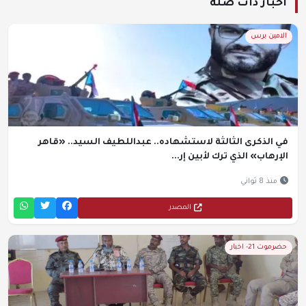
أخبار ذات صلة
الامين برس
في الذكرى الثالثة لاستشهاده.. عبداللطيف السيد.. «قاهر
الإرهاب» الذي ترك لأبين إر...
منذ 8 ثواني
المصدر
حضرموت 21- اخبار