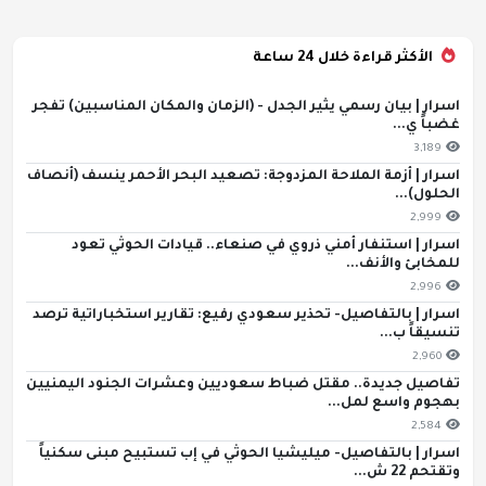
الأكثر قراءة خلال 24 ساعة
اسرار | بيان رسمي يثير الجدل - (الزمان والمكان المناسبين) تفجر
غضباً ي...
3,189
اسرار | أزمة الملاحة المزدوجة: تصعيد البحر الأحمر ينسف (أنصاف
الحلول)...
2,999
اسرار | استنفار أمني ذروي في صنعاء.. قيادات الحوثي تعود
للمخابئ والأنف...
2,996
اسرار | بالتفاصيل- تحذير سعودي رفيع: تقارير استخباراتية ترصد
تنسيقاً ب...
2,960
تفاصيل جديدة.. مقتل ضباط سعوديين وعشرات الجنود اليمنيين
بهجوم واسع لمل...
2,584
اسرار | بالتفاصيل- ميليشيا الحوثي في إب تستبيح مبنى سكنياً
وتقتحم 22 ش...