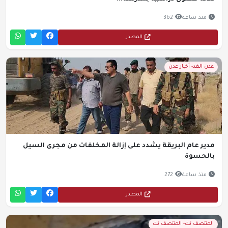
منذ ساعة
362
المصدر
عدن الغد- أخبار عدن
مدير عام البريقة يشدد على إزالة المخلفات من مجرى السيل
بالحسوة
منذ ساعة
272
المصدر
المنتصف نت- المنتصف نت