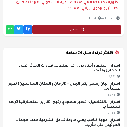
تطورات متلاحقة في صنعاء.. قيادات الحوثي تعود للمخابئ
تحت "بروتوكول إيراني" مشدد...
منذ ساعة
1,994
المصدر
الأكثر قراءة خلال 24 ساعة
اسرار | استنفار أمني ذروي في صنعاء.. قيادات الحوثي تعود
للمخابئ والأنف...
3,561
اسرار | بيان رسمي يثير الجدل - (الزمان والمكان المناسبين) تفجر
غضباً ي...
3,343
اسرار | بالتفاصيل- تحذير سعودي رفيع: تقارير استخباراتية ترصد
تنسيقاً ب...
3,166
اسرار | موجة غضب يمني عارمة تلاحق الشرعية عقب هجمات
الحوثيين على مأرب...