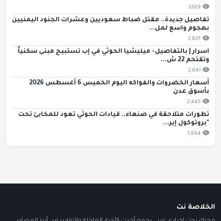
3,029
تفاصيل جديدة.. مقتل ضباط سعوديين وعشرات الجنود اليمنيين
بهجوم واسع لمل...
2,827
اسرار | بالتفاصيل- ميليشيا الحوثي في إب تستبيح مبنى سكنياً
وتقتحم 22 ش...
2,641
أسعار الخضروات والفواكه اليوم الخميس 6 أغسطس 2026
بأسوق عدن
2,445
تطورات متلاحقة في صنعاء.. قيادات الحوثي تعود للمخابئ تحت
"بروتوكول إير...
1,994
الخلاصة نت