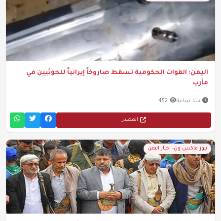
اليمن: القوات الحكومية تسقط صاروخاً إيرانياً للحوثيين في
مأرب
منذ ساعة
452
المصدر
نيوز ماكس ون- اخبار اليمن