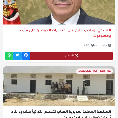
العليمي يوجه برد حازم على اعتداءات الحوثيين على مأرب
وحضرموت
منذ ساعة
488
المصدر
عدن الغد- أخبار المحافظات
السلطة المحلية بمديرية انصاب تتسلم ابتدائياً مشروع بناء
ثلاثة فصول دراسية بمدرسة...