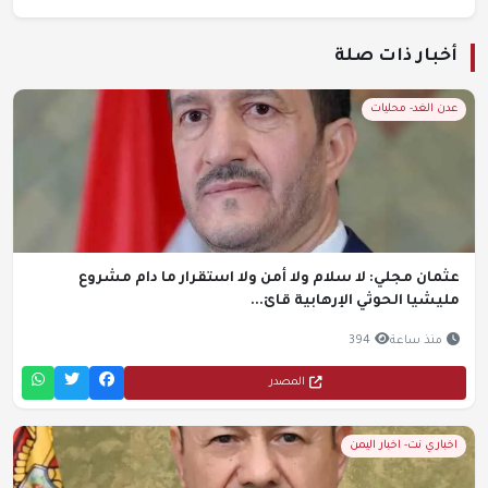
أخبار ذات صلة
عدن الغد- محليات
عثمان مجلي: لا سلام ولا أمن ولا استقرار ما دام مشروع
مليشيا الحوثي الإرهابية قائ...
منذ ساعة
394
المصدر
اخباري نت- اخبار اليمن