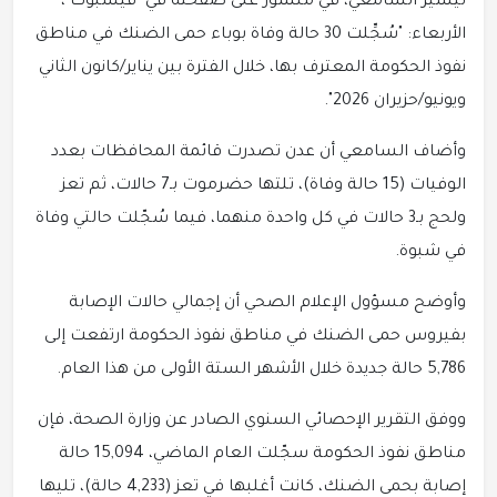
تيسير السامعي، في منشور على صفحته في "فيسبوك"،
الأربعاء: "سُجِّلت 30 حالة وفاة بوباء حمى الضنك في مناطق
نفوذ الحكومة المعترف بها، خلال الفترة بين يناير/كانون الثاني
ويونيو/حزيران 2026".
وأضاف السامعي أن عدن تصدرت قائمة المحافظات بعدد
الوفيات (15 حالة وفاة)، تلتها حضرموت بـ7 حالات، ثم تعز
ولحج بـ3 حالات في كل واحدة منهما، فيما سُجّلت حالتي وفاة
في شبوة.
وأوضح مسؤول الإعلام الصحي أن إجمالي حالات الإصابة
بفيروس حمى الضنك في مناطق نفوذ الحكومة ارتفعت إلى
5,786 حالة جديدة خلال الأشهر الستة الأولى من هذا العام.
ووفق التقرير الإحصائي السنوي الصادر عن وزارة الصحة، فإن
مناطق نفوذ الحكومة سجّلت العام الماضي، 15,094 حالة
إصابة بحمى الضنك، كانت أغلبها في تعز (4,233 حالة)، تليها