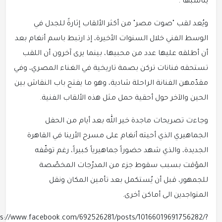
يناسبها".
ويُعد لقب "صوت مصر" من أكثر الألقاب إثارةً للجدل في
الوسط الفني خلال السنوات الأخيرة، إذ ارتبط باسم أنغام بعد
أن أطلقه عليها عدد من محبيها، بينما يرى آخرون أن اللقب
تستحقه فنانات تركن بصمة تاريخية في الغناء المصري، وفي
مقدّمهن الفنانة الراحلة شادية، وهو ما يفتح باب النقاش بين
الحين والآخر حول أحقية حمل مثل هذه الألقاب الفنية.
وجاءت تصريحات ماجدة خير الله بعد أيام من الحفل
الجماهيري الذي أحيته أنغام على مسرح الأرينا في القاهرة
الجديدة، والذي شهد حضوراً جماهيرياً كبيراً، رغم توقّفه
المؤقت بسبب سقوط جزء من المدرّجات المخصّصة
للجمهور، قبل أن يُستكمل بعد تأمين المكان ونقل
المتواجدين الى أماكن أخرى.
https://www.facebook.com/692526281/posts/10166019691756282/?