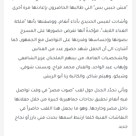
"مش حبيبي بس" التي طالبها الحاضرون بإعادتها مرة أخرى.
وأشادت لميس الحديدي بأداء أنغام، ووصفتها بأنها "ملكة
الغناء اللايف"، مؤكدةً أنها تفرض حضورها على المسرح
بصوتها وإحساسها وقدرتها على التواصل مع الجمهور، كما
أشارت الى أن الحفل شهد حضور عدد من الفنانين
والشخصيات العامة، من بينهم الملحنان عزيز الشافعي
وإيهاب عبد الواحد، والفنان محمد فراج، وبسنت شوقي،
وشيكو، وهيثم شاكر، والكاتبة رنا أبو الريش.
ويأتي تجدّد الجدل حول لقب "صوت مصر" في وقت تواصل
فيه أنغام تحقيق نجاحات جماهيرية كبيرة من خلال حفلاتها
داخل مصر وخارجها، وهو ما يجعل هذا اللقب حاضراً في
النقاشات الفنية كلما ارتبط اسمها بحدث فني بارز أو نجاح
جديد.