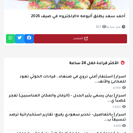
حمد سعد يطلق ألبومه «الإلكترو» في صيف 2026
منذ ساعة
307
المصدر
الأكثر قراءة خلال 24 ساعة
سرار | استنفار أمني ذروي في صنعاء.. قيادات الحوثي تعود
لمخابئ والأنف...
4,199
سرار | بيان رسمي يثير الجدل - (الزمان والمكان المناسبين) تفجر
ضباً ي...
3,662
سرار | بالتفاصيل- تحذير سعودي رفيع: تقارير استخباراتية ترصد
نسيقاً ب...
3,470