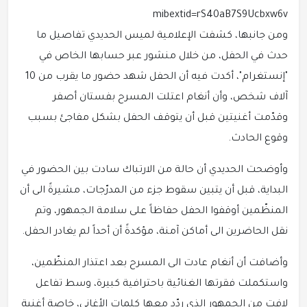
mibextid=rS40aB7S9Ucbxw6v
ومن جانبها، كشفت الإعلامية لميس الحديدي تفاصيل ما
حدث في الحفل، من خلال منشور عبر حسابها الخاص في
"إنستغرام"، أكدت فيه أن الحفل شهد حضور ما يقرب من 10
آلاف شخص، وأن أ
نغام
اعتلت المسرح بفستان أصفر
وقدّمت أغنيتين قبل أن يتوقف الحفل بشكل مفاجئ بسبب
وقوع الحادث.
وأوضحت الحديدي أن حالة من الارتباك سادت بين الحضور في
البداية، قبل أن يتبين سقوط جزء من المدرّجات، مشيرةً الى أن
المنظّمين أوقفوا الحفل حفاظاً على سلامة الجمهور، وتم
نقل الحاضرين الى أماكن آمنة، مؤكدةً أن أحداً لم يغادر الحفل.
وأضافت أن أنغام عادت الى المسرح بعد اعتذار المنظّمين،
واستكملت فقرتها الغنائية باحترافية كبيرة، وسط تفاعل
لافت من الجمهور الذي ردّد معها كلمات الأغاني، خاصة أغنية