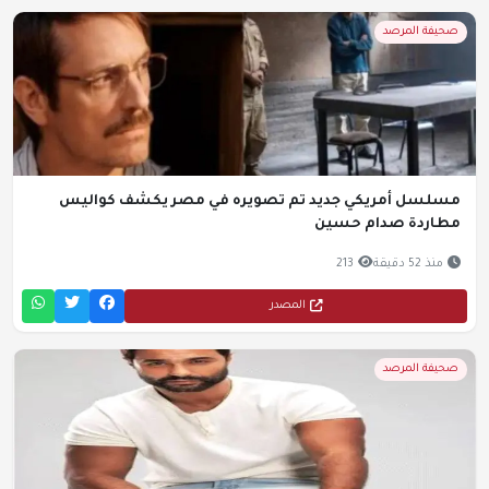
صحيفة المرصد
سلسل أمريكي جديد تم تصويره في مصر يكشف كواليس
طاردة صدام حسين
منذ 52 دقيقة
213
المصدر
صحيفة المرصد