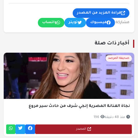
قراءة المزيد من المصدر
مشاركة:
فيسبوك
تويتر
واتساب
أخبار ذات صلة
صحيفة المرصد
جاة الفنانة المصرية إنجي شرف من حادث سير مروع
منذ 48 دقيقة
196
المصدر