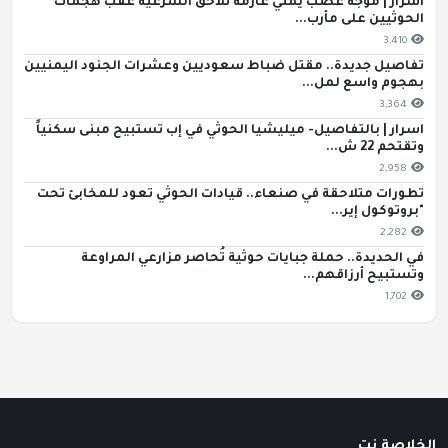
سرار | موجة غضب يمني عارمة تلاحق الشرعية عقب هجمات
لحوثيين على مأرب...
3,410
فاصيل جديدة.. مقتل ضباط سعوديين وعشرات الجنود اليمنيين
هجوم واسع لمل...
3,364
سرار | بالتفاصيل- ميليشيا الحوثي في إب تستبيح مبنى سكنياً
قتحم 22 ش...
2,958
طورات متلاحقة في صنعاء.. قيادات الحوثي تعود للمخابئ تحت
بروتوكول إير...
2,282
ي الحديدة.. حملة جبايات حوثية تُحاصر مزارعي المراوعة
تستبيح أرزاقهم...
1,702
لاصة نت