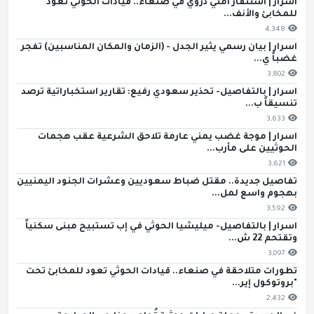
اسرار | استنفار أمني ذروي في صنعاء.. قيادات الحوثي تعود
للمخابئ والأنف...
4,348
اسرار | بيان رسمي يثير الجدل - (الزمان والمكان المناسبين) تفجر
غضباً ي...
3,802
اسرار | بالتفاصيل- تحذير سعودي رفيع: تقارير استخباراتية ترصد
تنسيقاً ب...
3,633
اسرار | موجة غضب يمني عارمة تلاحق الشرعية عقب هجمات
الحوثيين على مأرب...
3,621
تفاصيل جديدة.. مقتل ضباط سعوديين وعشرات الجنود اليمنيين
بهجوم واسع لمل...
3,592
اسرار | بالتفاصيل- ميليشيا الحوثي في إب تستبيح مبنى سكنياً
وتقتحم 22 ش...
3,097
تطورات متلاحقة في صنعاء.. قيادات الحوثي تعود للمخابئ تحت
"بروتوكول إير...
2,432