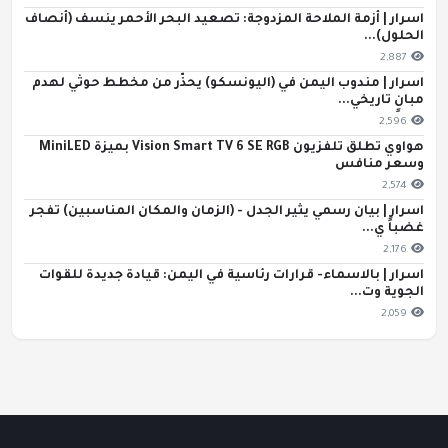
اسرار | أزمة الملاحة المزدوجة: تصعيد البحر الأحمر ينسف (أنصاف
الحلول)...
2,887
اسرار | مندوب اليمن في (اليونسكو) يحذّر من مخطط حوثي لهدم
مبانٍ تاريخي...
2,596
هواوي تطلق تلفزيون Vision Smart TV 6 SE RGB بميزة MiniLED
وسعر منافس
2,574
اسرار | بيان رسمي يثير الجدل - (الزمان والمكان المناسبين) تفجر
غضباً ي...
2,176
اسرار | بالاسماء- قرارات رئاسية في اليمن: قيادة جديدة للقوات
الجوية وت...
2,059