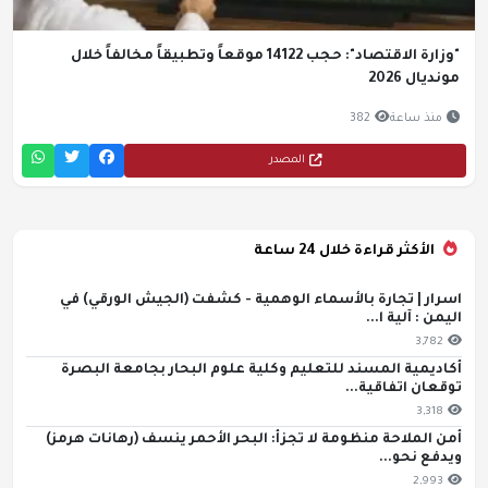
"وزارة الاقتصاد": حجب 14122 موقعاً وتطبيقاً مخالفاً خلال
مونديال 2026
منذ ساعة
382
المصدر
الأكثر قراءة خلال 24 ساعة
اسرار | تجارة بالأسماء الوهمية - كشفت (الجيش الورقي) في
اليمن : آلية ا...
3,782
أكاديمية المسند للتعليم وكلية علوم البحار بجامعة البصرة
توقعان اتفاقية...
3,318
أمن الملاحة منظومة لا تجزأ: البحر الأحمر ينسف (رهانات هرمز)
ويدفع نحو...
2,993