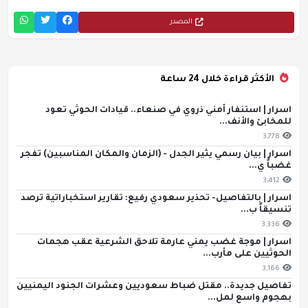
المصدر
الأكثر قراءة خلال 24 ساعة
اسرار | استنفار أمني ذروي في صنعاء.. قيادات الحوثي تعود
للمخابئ والأنف...
3,778
اسرار | بيان رسمي يثير الجدل - (الزمان والمكان المناسبين) تفجر
غضباً ي...
3,412
اسرار | بالتفاصيل- تحذير سعودي رفيع: تقارير استخباراتية ترصد
تنسيقاً ب...
3,336
اسرار | موجة غضب يمني عارمة تلاحق الشرعية عقب هجمات
الحوثيين على مأرب...
3,166
تفاصيل جديدة.. مقتل ضباط سعوديين وعشرات الجنود اليمنيين
بهجوم واسع لمل...