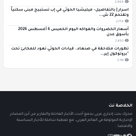
2,969
اسرار | بالتفاصيل- ميليشيا الحوثي في إب تستبيح مبنى سكنياً
وتقتحم 22 ش...
2,776
أسعار الخضروات والفواكه اليوم الخميس 6 أغسطس 2026
بأسوق عدن
2,493
تطورات متلاحقة في صنعاء.. قيادات الحوثي تعود للمخابئ تحت
"بروتوكول إير...
2,110
الخلاصة نت
محرك بحث إخباري عربي يجمع أحدث الأخبار العاجلة والتقارير من أبرز المصادر
الإخبارية الموثوقة في العالم العربي، مع تغطية شاملة للأخبار السياسية
والاقتصا...