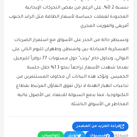
بنسبة 0.2%، على الرغم من بعض التحركات الإيجابية
المحدودة لعملات حساسة لأسعار الطاقة مثل الراند الجنوب
أفريقي والفورنت المجري.
وتسيطر حالة من الحذر على الأسواق مع استمرار الضربات
العسكرية المتبادلة بين واشنطن وطهران لليوم الثاني على
التوالي، وتداول خام "برنت" حول مستويات 77 دولاراً للبرميل،
بعدما شهدت الأسعار تراجعاً بنحو 1.3% خلال جلسة
الخميس. وتؤكد هذه البيانات أن مخاوف المستثمرين من
تداعيات انهيار الهدنة لا تزال تفوق التفاؤل المرتبط بقطاع
التكنولوجيا، مما يدفع السيولة للابتعاد عن الأصول عالية
المخاطر في الأسواق الناشئة.
قراءة المزيد من المصدر
مشاركة:
فيسبوك
تويتر
واتساب