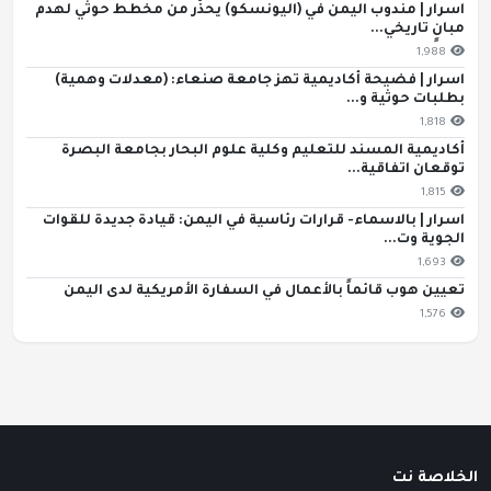
اسرار | مندوب اليمن في (اليونسكو) يحذّر من مخطط حوثي لهدم
مبانٍ تاريخي...
1,988
اسرار | فضيحة أكاديمية تهز جامعة صنعاء: (معدلات وهمية)
بطلبات حوثية و...
1,818
أكاديمية المسند للتعليم وكلية علوم البحار بجامعة البصرة
توقعان اتفاقية...
1,815
اسرار | بالاسماء- قرارات رئاسية في اليمن: قيادة جديدة للقوات
الجوية وت...
1,693
تعيين هوب قائماً بالأعمال في السفارة الأمريكية لدى اليمن
1,576
الخلاصة نت