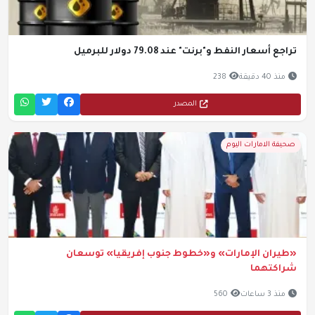
تراجع أسعار النفط و"برنت" عند 79.08 دولار للبرميل
منذ 40 دقيقة
238
المصدر
صحيفة الامارات اليوم
«طيران الإمارات» و«خطوط جنوب إفريقيا» توسعان
شراكتهما
منذ 3 ساعات
560