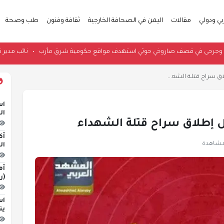
بي ودولي
مقالات
اليمن في الصحافة الخارجية
ثقافة وفنون
طب وصحة
ط شهداء وجرحى في قصف صاروخي حوثي استهدف مواقع حكومية شرق مأرب
•
ن
ق سراح قتلة الشه...
اس
ال
ل إطلاق سراح قتلة الشهداء
أك
ال
أم
(ر
اس
ين