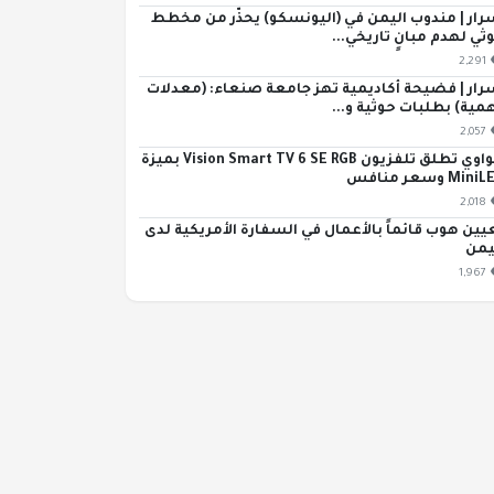
رار | مندوب اليمن في (اليونسكو) يحذّر من مخطط
ثي لهدم مبانٍ تاريخي...
2,291
رار | فضيحة أكاديمية تهز جامعة صنعاء: (معدلات
مية) بطلبات حوثية و...
2,057
هواوي تطلق تلفزيون Vision Smart TV 6 SE RGB بميزة
Min وسعر منافس
2,018
يين هوب قائماً بالأعمال في السفارة الأمريكية لدى
يمن
1,967