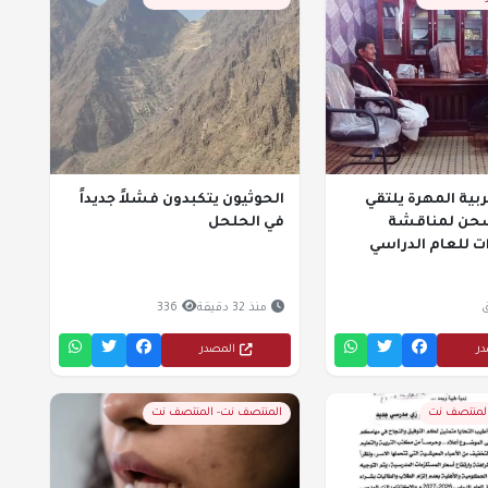
ربية المهرة يلتقي
الحوثيون يتكبدون فشلاً جديداً
شحن لمناقشة
في الحلحل
ت للعام الدراسي
منذ 32 دقيقة
336
در
المصدر
المنتصف نت
المنتصف نت- المنتصف نت