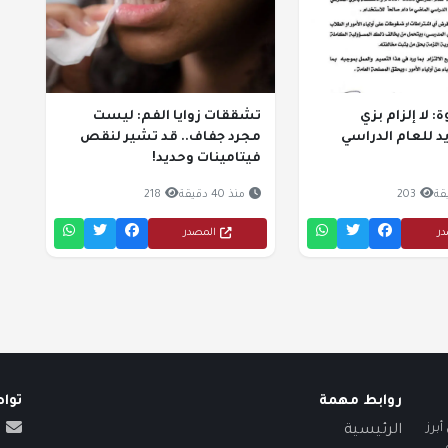
 لا إلزام بزي
تشققات زوايا الفم: ليست
 للعام الدراسي
مجرد جفاف.. قد تشير لنقص
فيتامينات وحديد!
203
منذ 40 دقيقة
218
در
المصدر
روابط مهمة
توا
برز
الرئيسية