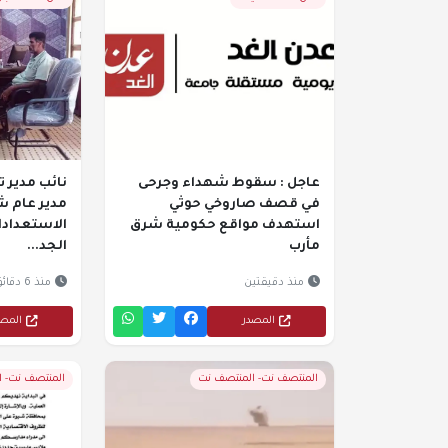
عاجل : سقوط شهداء وجرحى
نائب مدير ت
في قصف صاروخي حوثي
مدير عام 
استهدف مواقع حكومية شرق
الاستعدادا
مأرب
الجد...
منذ دقيقتين
منذ 6 دقائق
المصدر
المص
المنتصف نت- المنتصف نت
المنتصف نت- 