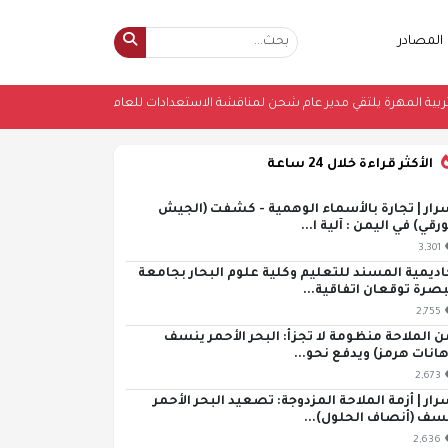
المصادر
ائب مدير تربية المهرة يلتقي مدير عام شحن لمناقشة الاستعدادات للعام الدراسي الج
الأكثر قراءة خلال 24 ساعة
رار | تجارة بالأسماء الوهمية - كشفت (الجيش
ورقي) في اليمن : آلية ا...
3,301
اديمية المسند للتعليم وكلية علوم البحار بجامعة
بصرة توقعان اتفاقية...
2,755
ن الملاحة منظومة لا تجزأ: البحر الأحمر ينسف
هانات هرمز) ويدفع نحو...
2,673
رار | أزمة الملاحة المزدوجة: تصعيد البحر الأحمر
سف (أنصاف الحلول)...
2,636