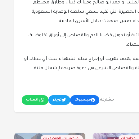
 لملس وأحمد أبو صالح ومبارك ذيبان وطارق مصطفى
ت الخطيرة التي تفيد بسعي سلطة الوصاية السعودية
هداء ضمن صفقات تبادل الأسرى القادمة.
ئية أو تحويل قضايا الدم والقصاص إلى أوراق تفاوضية،
هداء.
ضة بهدف تهريب أو إخراج قتلة الشهداء تحت أي غطاء أو
دالة والقصاص الشرعي هي دعوة صريحة لإشعال فتنة
مشاركة:
فيسبوك
تويتر
واتساب
ر المحافظات
المنتصف نت- المنتصف نت