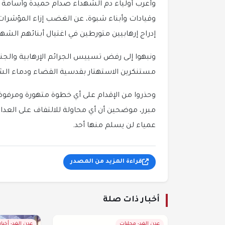
وأعرب أولياء دم الشهداء صدام حميدة وأسامة
وقيادات وأبناء شبوة، عن الغضب إزاء المؤشرا
إدراج إرهابيين متورطين في اغتيال أبنائهم الش
ونبهوا إلى رفض تسييس الجرائم الإرهابية والجنا
مستنكرين الاستهتار بقدسية القضاء ودماء الش
وحذروا من الإقدام على أي خطوة متهورة ومرفو
مبرر، موضحين أن أي محاولة للالتفاف على الع
عمياء لن يسلم منها أحد.
قراءة المزيد من المصدر
أخبار ذات صلة
عدن الغد- محليات
عدن الغد- أخبا