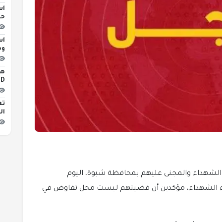
اس
حو
اس
وه
iLED
تع
ال
م الشهداء والمجنى عليهم بمحافظة شبوة، اليوم
ء الشهداء، مؤكدين أن قضيتهم ليست محل تفاوض في