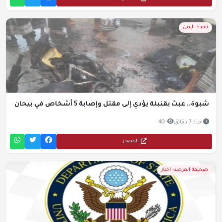
نافذة اليمن
شبوة.. عبث بقنبلة يؤدي إلى مقتل وإصابة 5 أشخاص في بيحان
منذ 7 دقائق
40
المصدر
صحيفة المرصد- اخبار