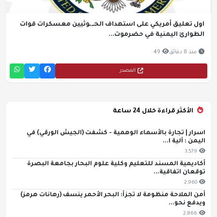
اول تعليق أمريكي على استهداف الحـ,ـوثيين معسكرات قوات
الطوارئ اليمنية في حضرموت...
منذ 8 دقائق
49
المصدر
الأكثر قراءة خلال 24 ساعة
اسرار | تجارة بالأسماء الوهمية - كشفت (الجيش الورقي) في
اليمن : آلية ا...
3,579
أكاديمية المسند للتعليم وكلية علوم البحار بجامعة البصرة
توقعان اتفاقية...
2,960
أمن الملاحة منظومة لا تجزأ: البحر الأحمر ينسف (رهانات هرمز)
ويدفع نحو...
2,866