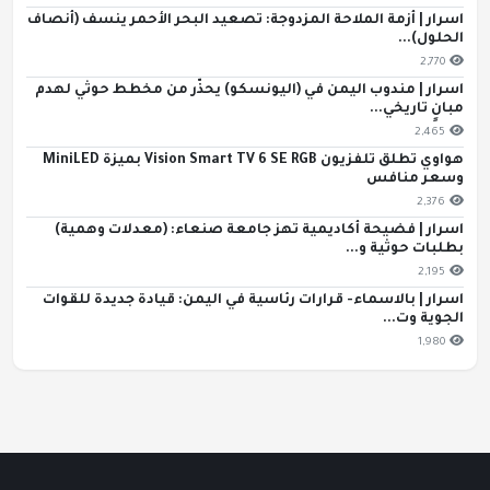
اسرار | أزمة الملاحة المزدوجة: تصعيد البحر الأحمر ينسف (أنصاف
الحلول)...
2,770
اسرار | مندوب اليمن في (اليونسكو) يحذّر من مخطط حوثي لهدم
مبانٍ تاريخي...
2,465
هواوي تطلق تلفزيون Vision Smart TV 6 SE RGB بميزة MiniLED
وسعر منافس
2,376
اسرار | فضيحة أكاديمية تهز جامعة صنعاء: (معدلات وهمية)
بطلبات حوثية و...
2,195
اسرار | بالاسماء- قرارات رئاسية في اليمن: قيادة جديدة للقوات
الجوية وت...
1,980