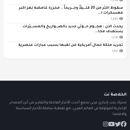
1,294
سقوط اكثر من 20 قتـ,ـيلاً وجـ,ـريحاً .. مجزرة غامضة تهز اكبر
معسكرات ا...
1,285
يحدث الان : هجـ,ـوم حـ,ـوثي جديد بالصـ,ـواريخ والمسـ,ـيّرات
يستهدف محا...
1,230
تجريد ملكة جمال أمريكية من لقبها بسبب عبارات عنصرية
1,012
الخلاصة نت
محرك بحث إخباري عربي يجمع أحدث الأخبار العاجلة والتقارير من أبرز المصادر
الإخبارية الموثوقة في العالم العربي، مع تغطية شاملة للأخبار السياسية
والاقتصا...