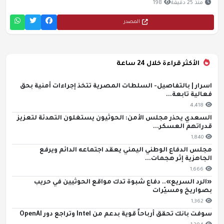
منذ 25 دقيقة
198
المصدر
الأكثر قراءة خلال 24 ساعة
اسرار | بالتفاصيل- السلطات المصرية تتخذ إجراءات أمنية بحق
فعالية تابعة...
4,418
السعدي يحذر مجلس الأمن: الحوثيون يستغلون التهدئة لتعزيز
قدراتهم العسكر...
1,840
مجلس الدفاع الوطني اليمني يعقد اجتماعه الدائم ويرفع
الجاهزية إثر هجمات...
1,666
«الرد السريع».. دفاع شبوة تدك مواقع الحوثيين في حريب
بصواريخ ومسيّرات
1,362
سوفت بانك تحقق أرباحاً قوية بدعم من Intel وتراجع دور OpenAI