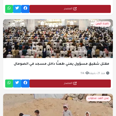
المصدر
نافذة اليمن
مقتل شقيق مسؤول يمني طعنًا داخل مسجد في الصومال
منذ 21 دقيقة
114
المصدر
عدن الغد- محليات