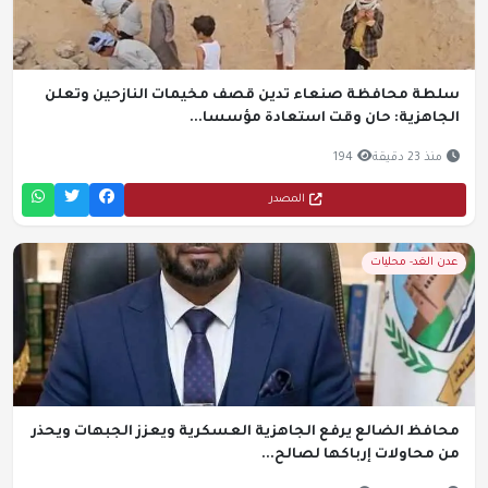
سلطة محافظة صنعاء تدين قصف مخيمات النازحين وتعلن
الجاهزية: حان وقت استعادة مؤسسا...
منذ 23 دقيقة
194
المصدر
عدن الغد- محليات
محافظ الضالع يرفع الجاهزية العسكرية ويعزز الجبهات ويحذر
من محاولات إرباكها لصالح...