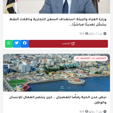
وزارة المياه والبيئة: استهداف السفن التجارية وناقلات النفط
يشكّل تهديدًا مباشرًا...
منذ 7 دقائق
108
المصدر
المنتصف نت- المنتصف نت
نبض عدن الحية رفضًا للعصيان .. حين ينتصر العمال للإنسان
والوطن
منذ 7 دقائق
104