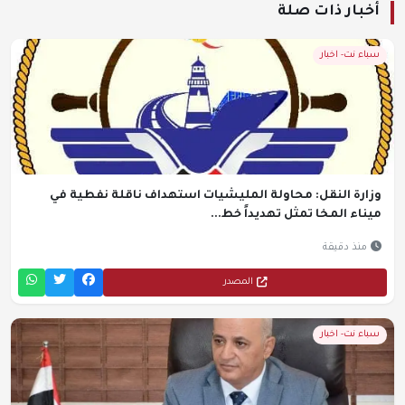
أخبار ذات صلة
سباء نت- اخبار
وزارة النقل: محاولة المليشيات استهداف ناقلة نفطية في
ميناء المخا تمثل تهديداً خط...
منذ دقيقة
المصدر
سباء نت- اخبار