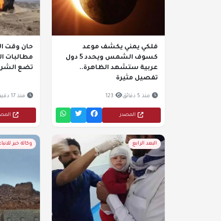
فلكي يمني يكشف موعد
حان وقت ال
كسوف الشمس ويحدد 5 دول
مطالبات ا
عربية ستشهد الظاهرة..
تضع الشرعية
تفصيل مثيرة
منذ 5 دقائق
123
منذ 17 دقيقة
المصدر
المص
البعد الرابع
وكالة خبر للانباء