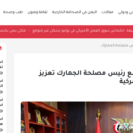
بي ودولي
مقالات
اليمن في الصحافة الخارجية
ثقافة وفنون
طب وصحة
ظيفة.. انكماش سوق العمل الأميركي في يوليو بشكل غير متوقع
•
ف
يس مصلحة الجمارك...
اس
تع
مع رئيس مصلحة الجمارك تعزيز
ركية
اس
ال
اس
اس
اس
هج