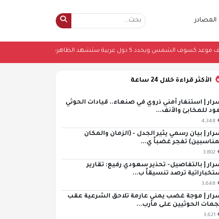
المصادر
لكي يمني يكشف موعد كسوف الشمس ويحدد 5 دول عربية ستشهد الظاهرة.. تفصيل مثيرة
الأكثر قراءة خلال 24 ساعة
رار | استنفار أمني ذروي في صنعاء.. قيادات الحوثي
ود للمخابئ والأنف...
4,348
رار | بيان رسمي يثير الجدل - (الزمان والمكان
مناسبين) تفجر غضباً ي...
3,802
رار | بالتفاصيل- تحذير سعودي رفيع: تقارير
تخباراتية ترصد تنسيقاً ب...
3,648
رار | موجة غضب يمني عارمة تلاحق الشرعية عقب
مات الحوثيين على مأرب...
3,621