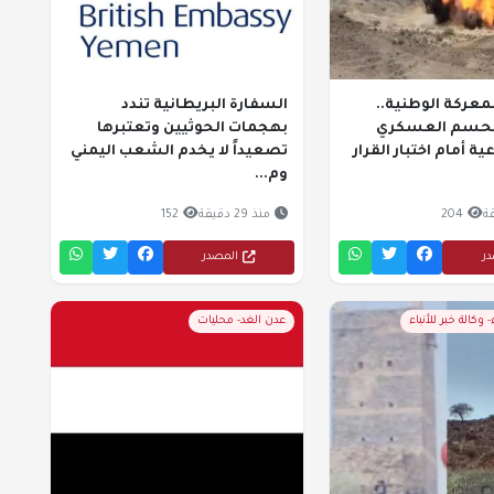
معركة الوطنية..
السفارة البريطانية تندد
لحسم العسكري
بهجمات الحوثيين وتعتبرها
 أمام اختبار القرار
تصعيداً لا يخدم الشعب اليمني
وم...
204
منذ 29 دقيقة
152
در
المصدر
- وكالة خبر للأنباء
عدن الغد- محليات