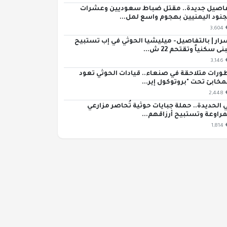
اصيل جديدة.. مقتل ضباط سعوديين وعشرات
جنود اليمنيين بهجوم واسع لمل...
3,604
رار | بالتفاصيل- ميليشيا الحوثي في إب تستبيح
ى سكنياً وتقتحم 22 ش...
3,146
ورات متلاحقة في صنعاء.. قيادات الحوثي تعود
مخابئ تحت "بروتوكول إير...
2,448
 الحديدة.. حملة جبايات حوثية تُحاصر مزارعي
مراوعة وتستبيح أرزاقهم...
1,814