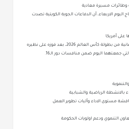
 وطائرات مسيرة معادية
 اليوم الاربعاء، أن الدفاعات الجوية الكويتية تصدت
تأهل منتخب بلجيكا إلى الدور ربع النهائي دور الثمانية من بطولة كأس العالم 2026، بعد فوزه على نظيره
لتي جمعتهما اليوم ضمن منافسات دور الـ16.
التنموية
 بالانشطة الرياضية والشبابية
مناقشة مستوى الاداء وآليات تطوير العمل
عاون التنموي ودعم اولويات الحكومة