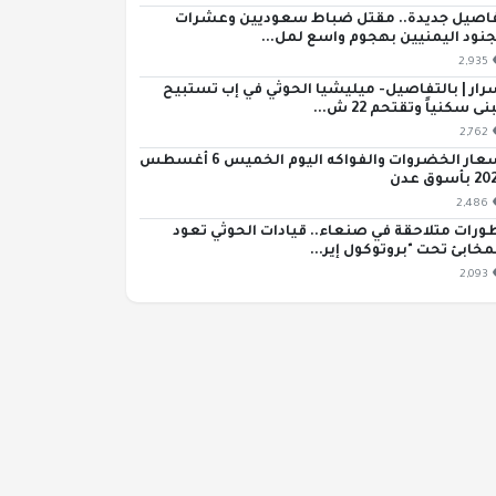
اصيل جديدة.. مقتل ضباط سعوديين وعشرات
جنود اليمنيين بهجوم واسع لمل...
2,935
رار | بالتفاصيل- ميليشيا الحوثي في إب تستبيح
ى سكنياً وتقتحم 22 ش...
2,762
أسعار الخضروات والفواكه اليوم الخميس 6 أغسطس
بأسوق عدن
2,486
ورات متلاحقة في صنعاء.. قيادات الحوثي تعود
مخابئ تحت "بروتوكول إير...
2,093