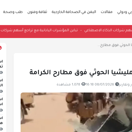
بي ودولي
مقالات
اليمن في الصحافة الخارجية
ثقافة وفنون
طب وصحة
مع تراجع أسهم شركات الذكاء الاصطناعي
•
تباين المؤشرات اليابانية مع تراجع أس
 الحوثي فوق مطارح...
اس
تع
ليشيا الحوثي فوق مطارح الكرامة
اس
08/07/2026 16:18
1,078 مشاهدة
ال
اس
اس
اس
هج