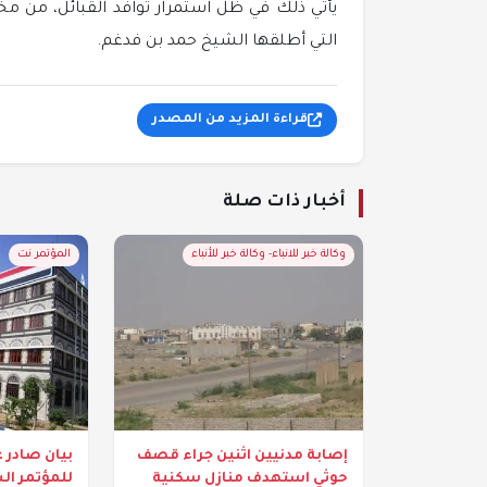
يأتي ذلك في ظل استمرار توافد القبائل، من مخ
التي أطلقها الشيخ حمد بن فدغم.
قراءة المزيد من المصدر
أخبار ذات صلة
وكالة خبر للانباء- وكالة خبر للأنباء
المؤتمر نت
إصابة مدنيين اثنين جراء قصف
بيان صادر ع
حوثي استهدف منازل سكنية
للمؤتمر ال