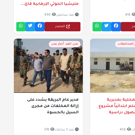
مليشيا الحوثي الإرهابية قائ...
418
منذ ساعتين
496
در
المصدر
ر المحافظات
عدن الغد- أخبار عدن
حلية بمديرية
مدير عام البريقة يشدد على
م ابتدائياً مشروع
إزالة المخلفات من مجرى
 فصول دراسية
السيل بالحسوة
458
منذ 3 ساعات
374