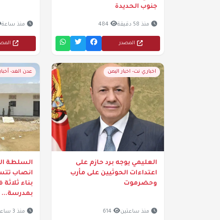
جنوب الحديدة
منذ 58 دقيقة
484
منذ ساعة
المصدر
المص
اخباري نت- اخبار اليمن
عدن الغد- أخبا
العليمي يوجه برد حازم على
السلطة الم
اعتداءات الحوثيين على مأرب
انصاب تتسل
وحضرموت
بناء ثلاثة
بمدرسة...
منذ ساعتين
614
منذ 3 ساعات