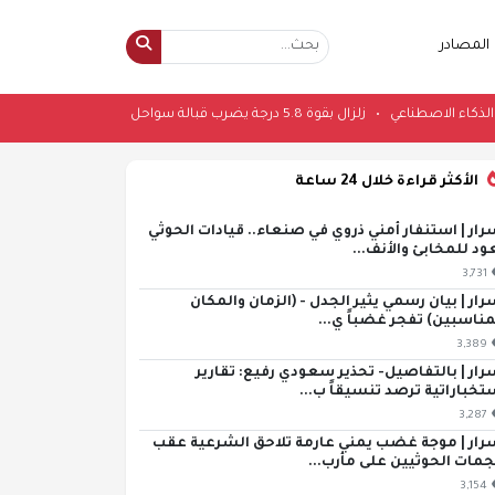
المصادر
هم شركات الذكاء الاصطناعي
•
زلزال بقوة 5.8 درجة يضرب قبالة سواحل الفلبين
•
ا
الأكثر قراءة خلال 24 ساعة
رار | استنفار أمني ذروي في صنعاء.. قيادات الحوثي
ود للمخابئ والأنف...
3,731
رار | بيان رسمي يثير الجدل - (الزمان والمكان
مناسبين) تفجر غضباً ي...
3,389
رار | بالتفاصيل- تحذير سعودي رفيع: تقارير
تخباراتية ترصد تنسيقاً ب...
3,287
رار | موجة غضب يمني عارمة تلاحق الشرعية عقب
مات الحوثيين على مأرب...
3,154