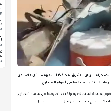
تف
ال
اس
مبن
2026 
تط
لل
بصحراء الريان- شرق محافظة الجوف، الأربعاء، من
رهابية، أثناء تحليقها في أجواء المطارح.
ت تقوم بمهمة استطلاعية وتكثف تحليقها في سماء "مطارح
سقاطها بسلاح مناسب من قِبل مسلحي القبائل.