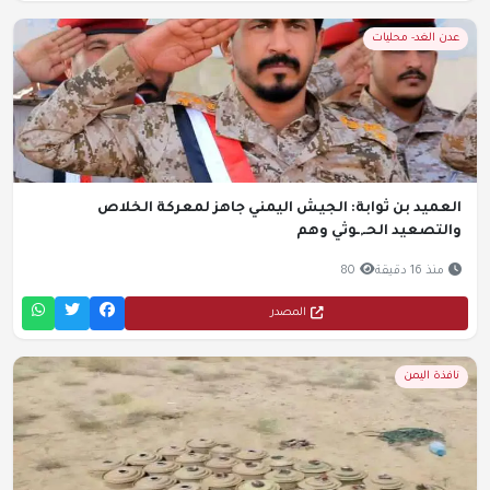
عدن الغد- محليات
العميد بن ثوابة: الجيش اليمني جاهز لمعركة الخلاص
والتصعيد الحـ,ـوثي وهم
منذ 16 دقيقة
80
المصدر
نافذة اليمن