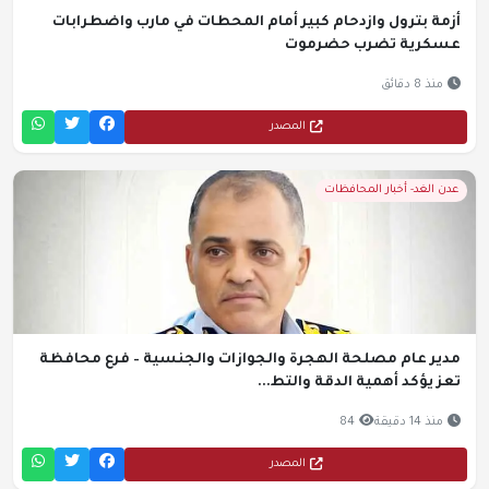
أزمة بترول وازدحام كبير أمام المحطات في مارب واضطرابات
عسكرية تضرب حضرموت
منذ 8 دقائق
المصدر
عدن الغد- أخبار المحافظات
مدير عام مصلحة الهجرة والجوازات والجنسية – فرع محافظة
تعز يؤكد أهمية الدقة والتط...
منذ 14 دقيقة
84
المصدر