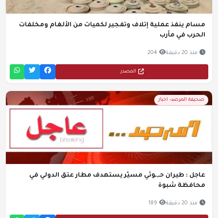
مسام ينفذ عملية إتلاف وتفجير لكميات من الألغام ومخلفات
الحرب في مأرب
منذ 20 دقيقة
204
المصدر
صحيفة المرصد- اخبار
عاجل : طيران حـ,ـوثي مسيّر يستهدف مطار عتق الدولي في
محافظة شبوة
منذ 20 دقيقة
189