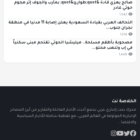
صالح يعزي قادة &quot;طوارئ&quot; بمأرب والجوف إثر هجوم
حوثي غادر
1,542
التحالف العربي بقيادة السعودية يعلن إصابة 11 مدنيا في منطقة
نجران جنوب...
1,514
مصحوبة بأطقم مسلحة.. ميليشيا الحوثي تقتحم مبنى سكنياً
في إب وتنهب محتو...
1,448
الخلاصة نت
محرك بحث إخباري عربي يجمع أحدث الأخبار العاجلة والتقارير من أبرز المصادر
الإخبارية الموثوقة في العالم العربي، مع تغطية شاملة للأخبار السياسية
والاقتصا...