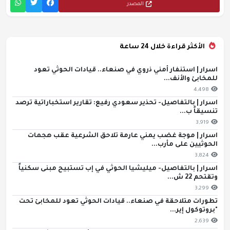
المصدر
الأكثر قراءة خلال 24 ساعة
اسرار | استنفار أمني ذروي في صنعاء.. قيادات الحوثي تعود
للمخابئ والأنف...
4,498
اسرار | بالتفاصيل- تحذير سعودي رفيع: تقارير استخباراتية ترصد
تنسيقاً ب...
3,919
اسرار | موجة غضب يمني عارمة تلاحق الشرعية عقب هجمات
الحوثيين على مأرب...
3,824
اسرار | بالتفاصيل- ميليشيا الحوثي في إب تستبيح مبنى سكنياً
وتقتحم 22 ش...
3,299
تطورات متلاحقة في صنعاء.. قيادات الحوثي تعود للمخابئ تحت
"بروتوكول إير...
2,639