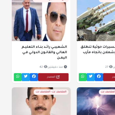
سيرات حوثية تنطلق
الشعيبـي رائـد بنـاء التعليـم
شملان باتجاه مأرب
العالـي والقانـون الدولـي فـي
اليمـن
ن
27
منذ دقيقتين
42
در
المصدر
المنتصف نت
المنتصف نت- المنتصف نت