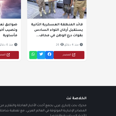
قائد المنطقة العسكرية الثانية
صواعق تعز 
يستقبل أركان اللواء السادس
وتصيب أخر
بقوات درع الوطن في محاف...
مأساوية
منذ 4 دقائق
26
منذ 6 دقائق
المصدر
المص
الخلاصة نت
محرك بحث إخباري عربي يجمع أحدث الأخبار العاجلة والتقارير من أ
المصادر الإخبارية الموثوقة في العالم العربي، مع تغطية شاملة