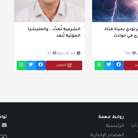
تودي بحياة فتاة
الشرعية تُهدِّد .. والمليشيا
ى في حوادث
الحوثية تُنفذ
100
منذ 10 دقائق
92
در
المصدر
روابط مهمة
توا
برز
الرئيسية
المصادر الإخبارية