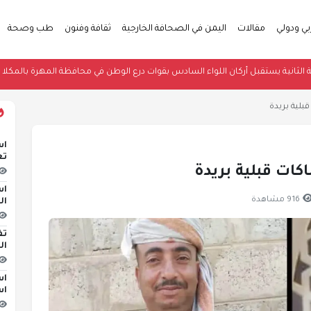
بي ودولي
مقالات
اليمن في الصحافة الخارجية
ثقافة وفنون
طب وصحة
 العسكرية الثانية يستقبل أركان اللواء السادس بقوات درع الوطن في محافظة المهر
اس
تع
اس
916 مشاهدة
ال
تف
ال
اس
اس