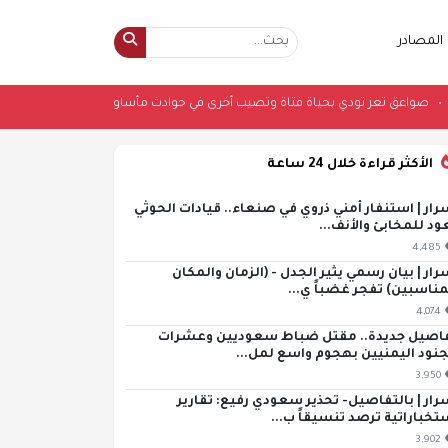
المصادر
ة بالمكلا
•
صواعق تعز تودي بحياة فتاة وتصيب أخرى في حوادث مأساوية
•
ترام
الأكثر قراءة خلال 24 ساعة
رار | استنفار أمني ذروي في صنعاء.. قيادات الحوثي
ود للمخابئ والأنف...
4,485
رار | بيان رسمي يثير الجدل - (الزمان والمكان
مناسبين) تفجر غضباً ي...
4,074
اصيل جديدة.. مقتل ضباط سعوديين وعشرات
جنود اليمنيين بهجوم واسع لمل...
3,950
رار | بالتفاصيل- تحذير سعودي رفيع: تقارير
تخباراتية ترصد تنسيقاً ب...
3,902