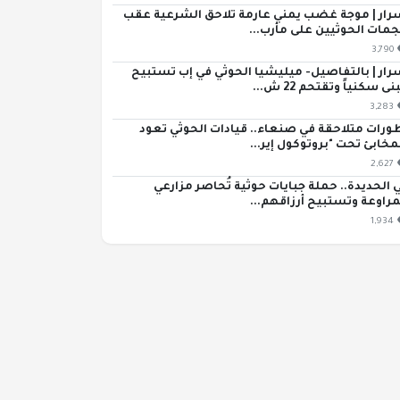
رار | موجة غضب يمني عارمة تلاحق الشرعية عقب
مات الحوثيين على مأرب...
3,790
رار | بالتفاصيل- ميليشيا الحوثي في إب تستبيح
ى سكنياً وتقتحم 22 ش...
3,283
ورات متلاحقة في صنعاء.. قيادات الحوثي تعود
مخابئ تحت "بروتوكول إير...
2,627
 الحديدة.. حملة جبايات حوثية تُحاصر مزارعي
مراوعة وتستبيح أرزاقهم...
1,934