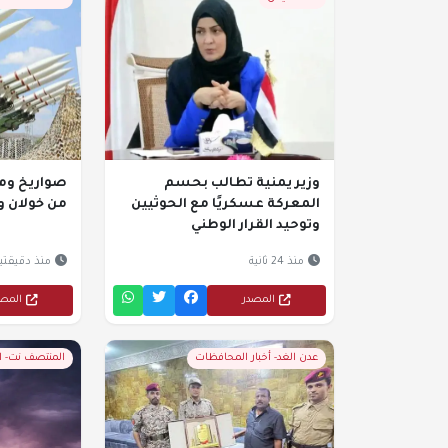
وزير يمنية تطالب بحسم
صواريخ وم
المعركة عسكريًا مع الحوثيين
من خولان و
وتوحيد القرار الوطني
منذ 24 ثانية
منذ دقيقتي
المصدر
المص
عدن الغد- أخبار المحافظات
المنتصف نت- 