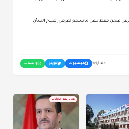
د الزعل فنحن فقط ننقل مانسمع لغرض إصلاح الشأن
مشاركة:
فيسبوك
تويتر
واتساب
عدن الغد- محليات