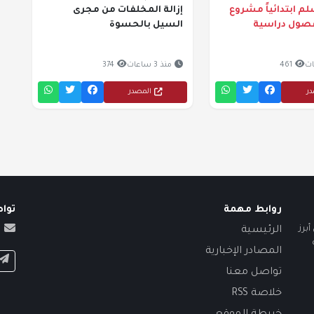
م ابتدائياً مشروع
إزالة المخلفات من مجرى
 فصول دراسية
السيل بالحسوة
461
منذ 3 ساعات
374
در
المصدر
روابط مهمة
توا
برز
الرئيسية
المصادر الإخبارية
تواصل معنا
خلاصة RSS