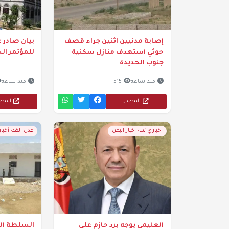
إصابة مدنيين اثنين جراء قصف
بيان صادر ع
حوثي استهدف منازل سكنية
للمؤتمر ال
جنوب الحديدة
منذ ساعة
515
منذ ساعة
المصدر
المص
اخباري نت- اخبار اليمن
عدن الغد- أخبا
العليمي يوجه برد حازم على
السلطة الم