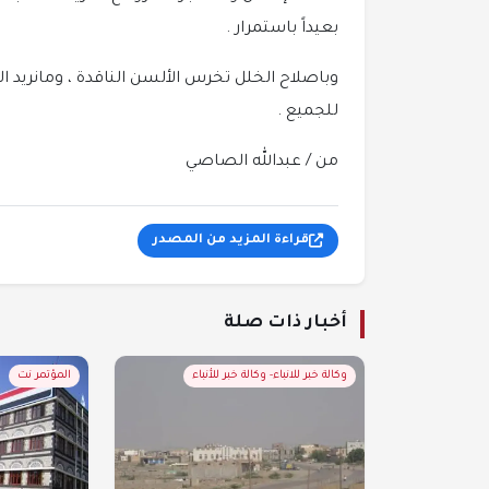
بعيداً باستمرار .
وباصلاح الخلل تخرس الألسن الناقدة ، ومانري
للجميع .
من / عبدالله الصاصي
قراءة المزيد من المصدر
أخبار ذات صلة
وكالة خبر للانباء- وكالة خبر للأنباء
المؤتمر نت