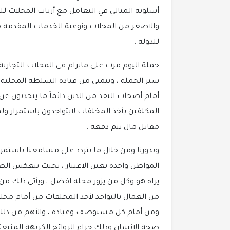
أسلوبه المثالي في التعامل مع أرباب المحلات لل
والاصغر من المحلات ونوعية الخدمات المقدمة م
للدولة .
حملة اليوم مرت على مايرام في المحلات التجاري
سير الحملة ، ونتمنى من قيادة السلطة المحلية 
أمام أصحاب النقد من الذين دائماً ما يتحدثون ع
المكلفين بأخذ المخلفات لايتواجدون باستمرار ول
مقابل مال يتم دفعه .
وبدورنا ومن خلال ما يتردد على مسامعنا باستمرا
المواطن واخذه بعين الاعتبار ، بحيث ينعكس الط
يراه هو وكل من يزور محله افضل ، ويأتي ذلك من 
من العمال بالتواجد لأخذ المخلفات من أمام محل
ومن أمام كل مستوصف وعيادة ، والأهم من ذلك ه
صحة الإنسان وذلك جراء الروائح الكريهة المنبعث