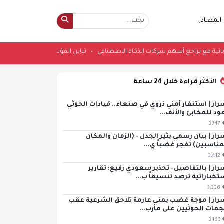
المصادر
شرات اليابانية مع تراجع أسهم شركات الذكاء الاصطناعي
•
تباين المؤشرات اليابان
الأكثر قراءة خلال 24 ساعة
رار | استنفار أمني ذروي في صنعاء.. قيادات الحوثي
ود للمخابئ والأنف...
3,747
رار | بيان رسمي يثير الجدل - (الزمان والمكان
مناسبين) تفجر غضباً ي...
3,412
رار | بالتفاصيل- تحذير سعودي رفيع: تقارير
تخباراتية ترصد تنسيقاً ب...
3,336
رار | موجة غضب يمني عارمة تلاحق الشرعية عقب
مات الحوثيين على مأرب...
3,160