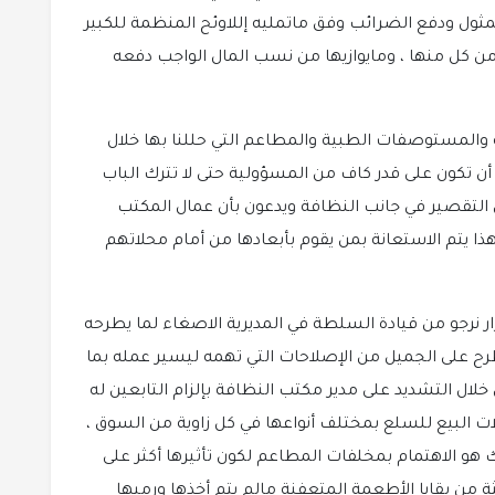
مثول ودفع الضرائب وفق ماتمليه إللاوئح المنظمة للكبير
ن كل منها ، ومايوازيها من نسب المال الواجب دفعه
ة والمستوصفات الطبية والمطاعم التي حللنا بها خلال
أن تكون على قدر كاف من المسؤولية حتى لا تترك الباب
ن التقصير في جانب النظافة ويدعون بأن عمال المكتب
هذا يتم الاستعانة بمن يقوم بأبعادها من أمام محلاتهم
ر نرجو من قيادة السلطة في المديرية الاصغاء لما يطرحه
رح على الجميل من الإصلاحات التي تهمه ليسير عمله بما
خلال التشديد على مدير مكتب النظافة بإلزام التابعين له
ات البيع للسلع بمختلف أنواعها في كل زاوية من السوق ،
و الاهتمام بمخلفات المطاعم لكون تأثيرها أكثر على
ة من بقايا الأطعمة المتعفنة مالم يتم أخذها ورميها