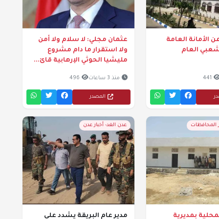
ن الأمانة العامة
عثمان مجلي: لا سلام ولا أمن
شعبي العام
ولا استقرار ما دام مشروع
مليشيا الحوثي الإرهابية قائ...
441
منذ 3 ساعات
496
در
المصدر
ر المحافظات
عدن الغد- أخبار عدن
حلية بمديرية
مدير عام البريقة يشدد على