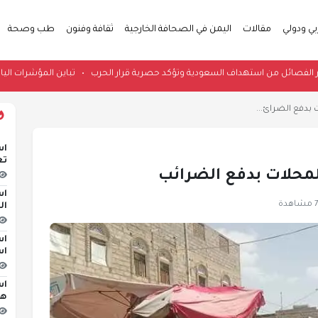
بي ودولي
مقالات
اليمن في الصحافة الخارجية
ثقافة وفنون
طب وصحة
اقية تحذر الفصائل من استهداف السعودية وتؤكد حصرية قرار الحرب
•
تباين المؤ
ت بدفع الضرائ...
اس
تع
 المحلات بدفع الضرائب
اس
هدة
ال
اس
اس
اس
هج