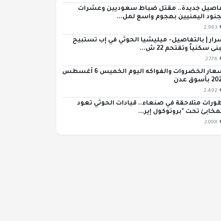
اصيل جديدة.. مقتل ضباط سعوديين وعشرات
جنود اليمنيين بهجوم واسع لمل...
2,963
رار | بالتفاصيل- ميليشيا الحوثي في إب تستبيح
ى سكنياً وتقتحم 22 ش...
2,776
أسعار الخضروات والفواكه اليوم الخميس 6 أغسطس
بأسوق عدن
2,492
ورات متلاحقة في صنعاء.. قيادات الحوثي تعود
مخابئ تحت "بروتوكول إير...
2,098