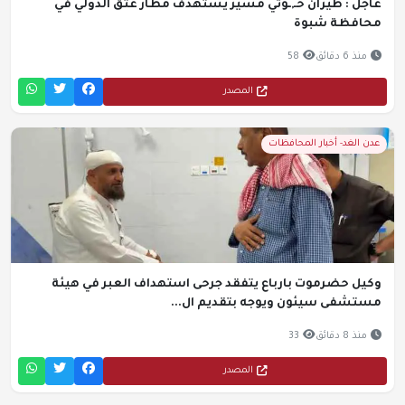
عاجل : طيران حـ,ـوثي مسيّر يستهدف مطار عتق الدولي في
محافظة شبوة
منذ 6 دقائق
58
المصدر
عدن الغد- أخبار المحافظات
وكيل حضرموت بارباع يتفقد جرحى استهداف العبر في هيئة
مستشفى سيئون ويوجه بتقديم ال...
منذ 8 دقائق
33
المصدر