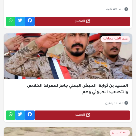
منذ 40 ثانية
المصدر
عدن الغد- محليات
العميد بن ثوابة: الجيش اليمني جاهز لمعركة الخلاص
والتصعيد الحـ,ـوثي وهم
منذ دقيقتين
المصدر
نافذة اليمن