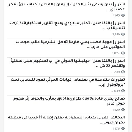
اسرار | بيان رسمي يثير الجدل - (الزمان والمكان المناسبين) تفجر
غضباً ي...
4,075
اسرار | بالتفاصيل- تحذير سعودي رفيع: تقارير استخباراتية ترصد
تنسيقاً ب...
3,919
اسرار | موجة غضب يمني عارمة تلاحق الشرعية عقب هجمات
الحوثيين على مأرب...
3,824
اسرار | بالتفاصيل- ميليشيا الحوثي في إب تستبيح مبنى سكنياً
وتقتحم 22 ش...
3,299
تطورات متلاحقة في صنعاء.. قيادات الحوثي تعود للمخابئ تحت
"بروتوكول إير...
2,639
صالح يعزي قادة &quot;طوارئ&quot; بمأرب والجوف إثر هجوم
حوثي غادر
1,529
التحالف العربي بقيادة السعودية يعلن إصابة 11 مدنيا في منطقة
نجران جنوب...
1,476