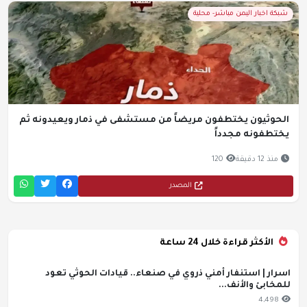
شبكة اخبار اليمن مباشر- محلية
الحوثيون يختطفون مريضاً من مستشفى في ذمار ويعيدونه ثم
يختطفونه مجدداً
منذ 12 دقيقة
120
المصدر
الأكثر قراءة خلال 24 ساعة
اسرار | استنفار أمني ذروي في صنعاء.. قيادات الحوثي تعود
للمخابئ والأنف...
4,498