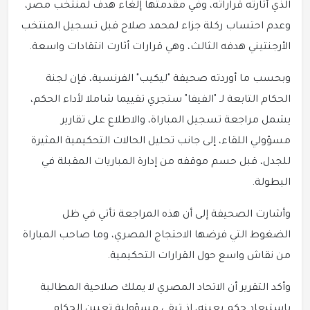
الذي أثارته قراراته، وفي مقدمتها إلغاء هدف لمنتخب مصر،
وعدم احتساب ركلة جزاء لمحمد صلاح قبل تسجيل المنتخب
الأرجنتيني هدفه الثالث، وهي قرارات أثارت انتقادات واسعة.
وبحسب ما أوردته صحيفة "ليكيب" الفرنسية، فإن لجنة
الحكام التابعة لـ "الفيفا" ستجري تقييما شاملا لأداء الحكم،
يشمل مراجعة تسجيل المباراة، والاطلاع على تقارير
مسؤولي اللقاء، إلى جانب تحليل الحالات التحكيمية المثيرة
للجدل، قبل حسم موقفه من إدارة المباريات المقبلة في
البطولة.
وأشارت الصحيفة إلى أن هذه المراجعة تأتي في ظل
الضغوط التي فرضها الاحتجاج المصري، وما صاحب المباراة
من نقاش واسع حول القرارات التحكيمية.
وأكد التقرير أن الاتحاد المصري لا يملك صلاحية المطالبة
باستبعاد حكم بعينه، إذ تبقى مسؤولية تعيين الحكام