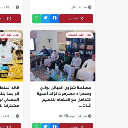
منذ 6 دقائق
منذ 19 دقيقة
المصدر
المص
عدن الغد- محليات
عدن الغد- أخبا
مصلحة شؤون القبائل بوادي
قائد المن
وصحراء حضرموت تؤكد أهمية
الرابعة يل
التكامل مع القضاء لتنظيم
الجعدني ل
إثبات...
مشتركة للق
منذ 34 دقيقة
181
منذ 48 دقيقة
المصدر
المص