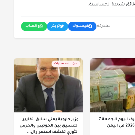
ثائق شديدة الحساسية.
مشاركة:
فيسبوك
تويتر
واتساب
عدن الغد- محليات
أسعار الصرف اليوم الجمعة 7
وزير خارجية يمني سابق: تقارير
التنسيق بين الحوثيين والحرس
الثوري تكشف استمرار ال...