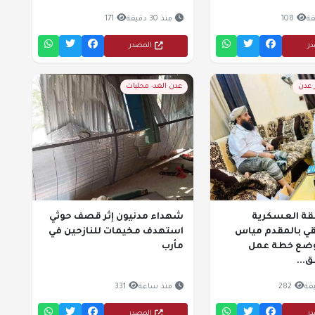
108
منذ 30 دقيقة
171
در
المصدر
ر عدن
عدن الغد- محليات
طقة العسكرية
شهداء مدنيون إثر قصف حوثي
تقي بالمقدم مياس
استهدف مخيمات للنازحين في
وضع خطة عمل
مأرب
...
282
منذ ساعة
331
در
المصدر