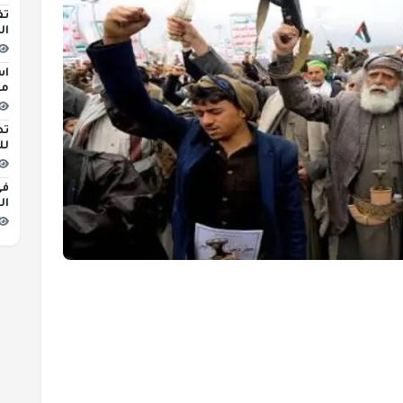
تف
ال
اس
مبن
تط
لل
في
ال