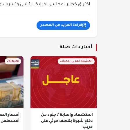
اختراق خطير لمجلس القيادة الرئاسي وتسريب و
قراءة المزيد من المصدر
أخبار ذات صلة
المشهد العربي- محليات
تهامة 24
استشهاد وإصابة 7 جنود من
دفاع شبوة بقصف حوثي على
أغسطس 2026 في اليمن
حريب