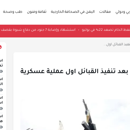
بي ودولي
مقالات
اليمن في الصحافة الخارجية
ثقافة وفنون
طب وصحة
صين من النفط الخام تصعد 22% في يوليو
•
استشهاد وإصابة 7 جنود من دفاع شبوة بقصف حوثي على حريب
يذ القبائل اول...
اس
تع
بعد تنفيذ القبائل اول عملية عسكرية
اس
ال
اس
اس
اس
هج