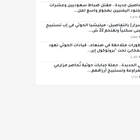
اصيل جديدة.. مقتل ضباط سعوديين وعشرات
جنود اليمنيين بهجوم واسع لمل...
3,416
رار | بالتفاصيل- ميليشيا الحوثي في إب تستبيح
ى سكنياً وتقتحم 22 ش...
3,008
ورات متلاحقة في صنعاء.. قيادات الحوثي تعود
مخابئ تحت "بروتوكول إير...
2,307
 الحديدة.. حملة جبايات حوثية تُحاصر مزارعي
مراوعة وتستبيح أرزاقهم...
1,731