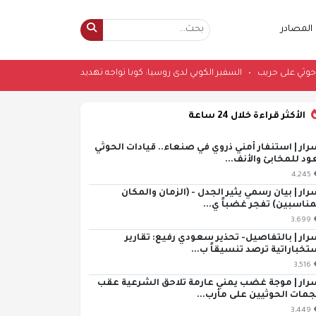
المصادر
•
السفير الكوبي لدى روسيا: كوبا تواجه تهديدا عسكريا 
الأكثر قراءة خلال 24 ساعة
رار | استنفار أمني ذروي في صنعاء.. قيادات الحوثي
ود للمخابئ والأنف...
4,245
رار | بيان رسمي يثير الجدل - (الزمان والمكان
مناسبين) تفجر غضباً ي...
3,699
رار | بالتفاصيل- تحذير سعودي رفيع: تقارير
تخباراتية ترصد تنسيقاً ب...
3,516
رار | موجة غضب يمني عارمة تلاحق الشرعية عقب
مات الحوثيين على مأرب...
3,449