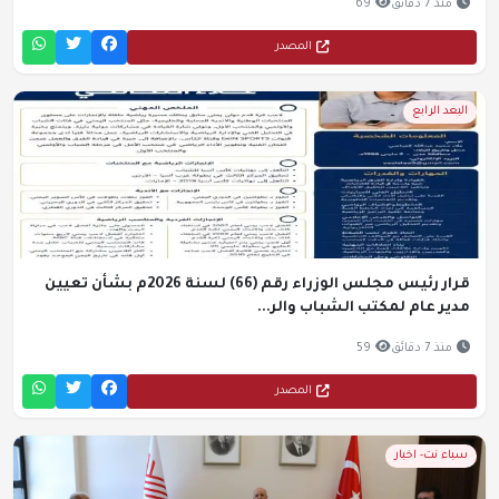
منذ 7 دقائق
69
المصدر
البعد الرابع
قرار رئيس مجلس الوزراء رقم (66) لسنة 2026م بشأن تعيين
مدير عام لمكتب الشباب والر...
منذ 7 دقائق
59
المصدر
سباء نت- اخبار