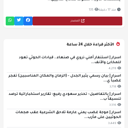
منذ 17 دقيقة
135
المصدر
الأكثر قراءة خلال 24 ساعة
اسرار | استنفار أمني ذروي في صنعاء.. قيادات الحوثي تعود
للمخابئ والأنف...
4,278
اسرار | بيان رسمي يثير الجدل - (الزمان والمكان المناسبين) تفجر
غضباً ي...
3,718
اسرار | بالتفاصيل- تحذير سعودي رفيع: تقارير استخباراتية ترصد
تنسيقاً ب...
3,516
اسرار | موجة غضب يمني عارمة تلاحق الشرعية عقب هجمات
الحوثيين على مأرب...
3,449