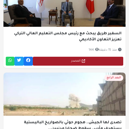
السفير طريق يبحث مع رئيس مجلس التعليم العالي التركي
تعزيز التعاون الأكاديمي
منذ 15 دقيقة
144
المصدر
البعد الرابع
تصدى لها الجيش.. هجوم حوثي بالصواريخ الباليستية
يستهدف مأرب.. سقوط ضحايا مدنيين...