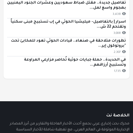
تفاصيل جديدة.. مقتل ضباط سعوديين وعشرات الجنود اليمنيين
بهجوم واسع لمل...
3,438
اسرار | بالتفاصيل- ميليشيا الحوثي في إب تستبيح مبنى سكنياً
وتقتحم 22 ش...
3,008
تطورات متلاحقة في صنعاء.. قيادات الحوثي تعود للمخابئ تحت
"بروتوكول إير...
2,307
في الحديدة.. حملة جبايات حوثية تُحاصر مزارعي المراوعة
وتستبيح أرزاقهم...
1,735
الخلاصة نت
محرك بحث إخباري عربي يجمع أحدث الأخبار العاجلة والتقارير من أبرز المصادر
الإخبارية الموثوقة في العالم العربي، مع تغطية شاملة للأخبار السياسية