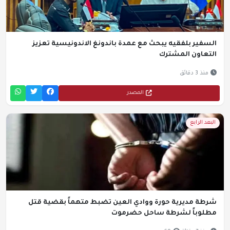
السفير بلفقيه يبحث مع عمدة باندونغ الاندونيسية تعزيز
التعاون المشترك
منذ 3 دقائق
المصدر
البعد الرابع
شرطة مديرية حورة ووادي العين تضبط متهماً بقضية قتل
مطلوباً لشرطة ساحل حضرموت