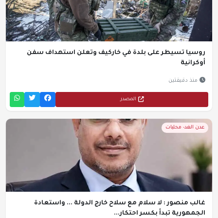
روسيا تسيطر على بلدة في خاركيف وتعلن استهداف سفن
أوكرانية
منذ دقيقتين
المصدر
عدن الغد- محليات
غالب منصور : لا سلام مع سلاح خارج الدولة ... واستعادة
الجمهورية تبدأ بكسر احتكار...