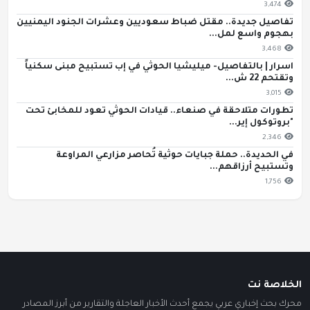
3,474
تفاصيل جديدة.. مقتل ضباط سعوديين وعشرات الجنود اليمنيين
بهجوم واسع لمل...
3,468
اسرار | بالتفاصيل- ميليشيا الحوثي في إب تستبيح مبنى سكنياً
وتقتحم 22 ش...
3,015
تطورات متلاحقة في صنعاء.. قيادات الحوثي تعود للمخابئ تحت
"بروتوكول إير...
2,346
في الحديدة.. حملة جبايات حوثية تُحاصر مزارعي المراوعة
وتستبيح أرزاقهم...
1,756
الخلاصة نت
محرك بحث إخباري عربي يجمع أحدث الأخبار العاجلة والتقارير من أبرز المصادر