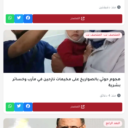
منذ دقيقتين
المصدر
المنتصف نت- المنتصف نت
هجوم حوثي بالصواريخ على مخيمات نازحين في مأرب وخسائر
بشرية
منذ 4 دقائق
المصدر
البعد الرابع