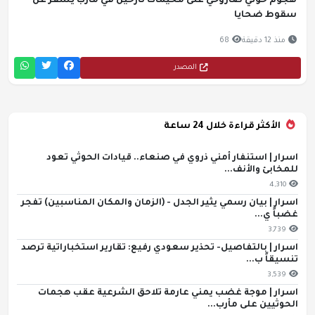
هجوم حوثي صاروخي على مخيمات نازحين في مأرب يسفر عن
سقوط ضحايا
منذ 12 دقيقة
68
المصدر
الأكثر قراءة خلال 24 ساعة
اسرار | استنفار أمني ذروي في صنعاء.. قيادات الحوثي تعود
للمخابئ والأنف...
4,310
اسرار | بيان رسمي يثير الجدل - (الزمان والمكان المناسبين) تفجر
غضباً ي...
3,739
اسرار | بالتفاصيل- تحذير سعودي رفيع: تقارير استخباراتية ترصد
تنسيقاً ب...
3,539
اسرار | موجة غضب يمني عارمة تلاحق الشرعية عقب هجمات
الحوثيين على مأرب...