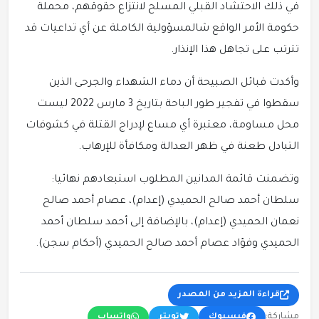
في ذلك الاحتشاد القبلي المسلح لانتزاع حقوقهم، محملة
حكومة الأمر الواقع شالمسؤولية الكاملة عن أي تداعيات قد
تترتب على تجاهل هذا الإنذار.
​وأكدت قبائل الصبيحة أن دماء الشهداء والجرحى الذين
سقطوا في تفجير طور الباحة بتاريخ 3 مارس 2022 ليست
محل مساومة، معتبرة أي مساع لإدراج القتلة في كشوفات
التبادل طعنة في ظهر العدالة ومكافأة للإرهاب.
​وتضمنت قائمة المدانين المطلوب استبعادهم نهائيا:
سلطان أحمد صالح الحميدي (إعدام)، عصام أحمد صالح
نعمان الحميدي (إعدام)، بالإضافة إلى أحمد سلطان أحمد
الحميدي وفؤاد عصام أحمد صالح الحميدي (أحكام سجن).
قراءة المزيد من المصدر
مشاركة:
فيسبوك
تويتر
واتساب