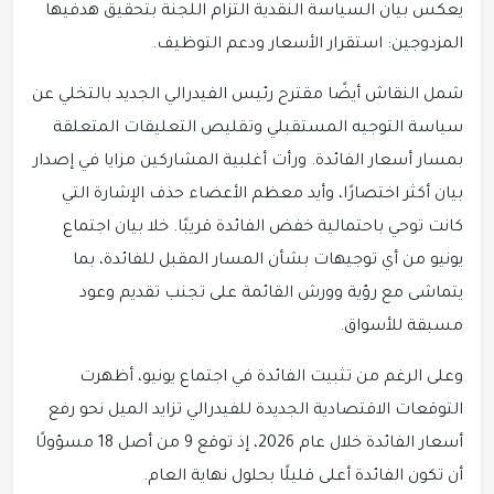
يعكس بيان السياسة النقدية التزام اللجنة بتحقيق هدفيها
المزدوجين: استقرار الأسعار ودعم التوظيف.
شمل النقاش أيضًا مقترح رئيس الفيدرالي الجديد بالتخلي عن
سياسة التوجيه المستقبلي وتقليص التعليقات المتعلقة
بمسار أسعار الفائدة. ورأت أغلبية المشاركين مزايا في إصدار
بيان أكثر اختصارًا، وأيد معظم الأعضاء حذف الإشارة التي
كانت توحي باحتمالية خفض الفائدة قريبًا. خلا بيان اجتماع
يونيو من أي توجيهات بشأن المسار المقبل للفائدة، بما
يتماشى مع رؤية وورش القائمة على تجنب تقديم وعود
مسبقة للأسواق.
وعلى الرغم من تثبيت الفائدة في اجتماع يونيو، أظهرت
التوقعات الاقتصادية الجديدة للفيدرالي تزايد الميل نحو رفع
أسعار الفائدة خلال عام 2026، إذ توقع 9 من أصل 18 مسؤولًا
أن تكون الفائدة أعلى قليلًا بحلول نهاية العام.