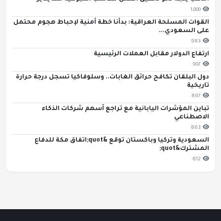
1,000
القوات المسلحة العراقية: بدأنا خطة أمنية لإحباط هجوم محتمل
على السعودي...
983
ارتفاع الدولار مقابل العملات الرئيسية
907
دول البلقان تكافح حرائق الغابات.. وسلوفاكيا تسجل درجة حرارة
تاريخية
897
تباين المؤشرات اليابانية مع تراجع أسهم شركات الذكاء
الاصطناعي
863
السعودية وتركيا وباكستان توقع &quot;اتفاق مكة للدفاع
المشترك&quot;
812