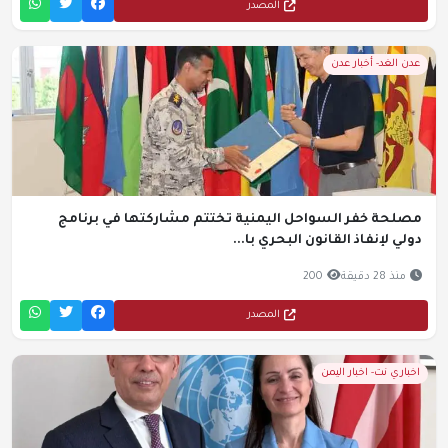
المصدر
عدن الغد- أخبار عدن
مصلحة خفر السواحل اليمنية تختتم مشاركتها في برنامج
دولي لإنفاذ القانون البحري با...
منذ 28 دقيقة
200
المصدر
اخباري نت- اخبار اليمن