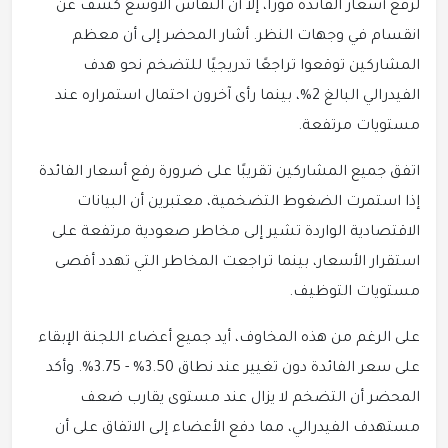
لرفع أسعار الفائدة فورًا، إلا أن النقاش الأوسع كشف عن
انقسام في وجهات النظر. أشار المحضر إلى أن معظم
المشاركين توقعوا تراجعًا تدريجيًا للتضخم نحو هدف
الفيدرالي البالغ 2%، بينما رأى آخرون احتمال استمراره عند
مستويات مرتفعة.
اتفق جميع المشاركين تقريبًا على ضرورة رفع أسعار الفائدة
إذا استمرت الضغوط التضخمية، معتبرين أن البيانات
الاقتصادية الواردة تشير إلى مخاطر صعودية مرتفعة على
استقرار الأسعار، بينما تراجعت المخاطر التي تهدد أقصى
مستويات التوظيف.
على الرغم من هذه المخاوف، أيد جميع أعضاء اللجنة الإبقاء
على سعر الفائدة دون تغيير عند نطاق 3.50% - 3.75%. وأكد
المحضر أن التضخم لا يزال عند مستوى يقارب ضعف
مستهدف الفيدرالي، مما دفع الأعضاء إلى الاتفاق على أن