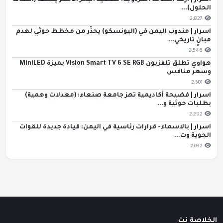
اسرار | أزمة الملاحة المزدوجة: تصعيد البحر الأحمر ينسف (أنصاف
الحلول)...
2,827
اسرار | مندوب اليمن في (اليونسكو) يحذّر من مخطط حوثي لهدم
مبانٍ تاريخي...
2,546
هواوي تطلق تلفزيون Vision Smart TV 6 SE RGB بميزة MiniLED
وسعر منافس
2,501
اسرار | فضيحة أكاديمية تهز جامعة صنعاء: (معدلات وهمية)
بطلبات حوثية و...
2,292
اسرار | بالاسماء- قرارات رئاسية في اليمن: قيادة جديدة للقوات
الجوية وت...
2,032
الخلاصة نت