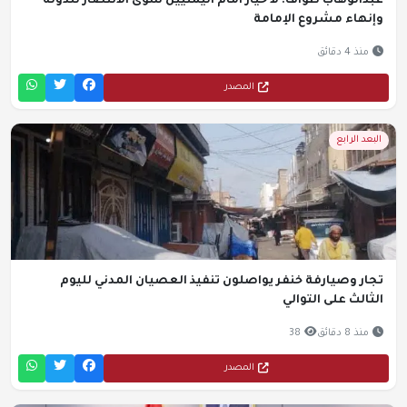
عبدالوهاب طواف: لا خيار أمام اليمنيين سوى الانتصار للدولة
وإنهاء مشروع الإمامة
منذ 4 دقائق
المصدر
البعد الرابع
تجار وصيارفة خنفر يواصلون تنفيذ العصيان المدني لليوم
الثالث على التوالي
منذ 8 دقائق
38
المصدر