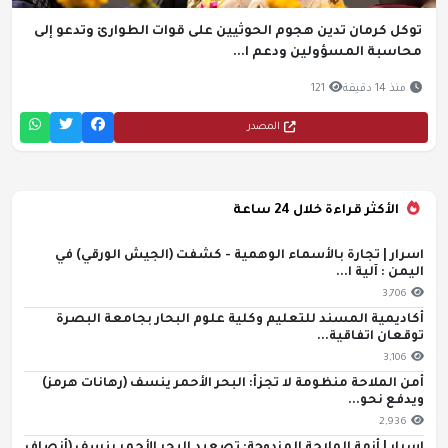
توكل كرمان تدين هجوم الحوثيين على قوات الطوارئ وتدعو إلى
محاسبة المسؤولين ودعم ا...
منذ 14 دقيقة
121
المصدر
الأكثر قراءة خلال 24 ساعة
اسرار | تجارة بالأسماء الوهمية - كشفت (الجيش الورقي) في
اليمن : آلية ا...
3,706
أكاديمية المسند للتعليم وكلية علوم البحار بجامعة البصرة
توقعان اتفاقية...
3,106
أمن الملاحة منظومة لا تجزأ: البحر الأحمر ينسف (رهانات هرمز)
ويدفع نحو...
2,936