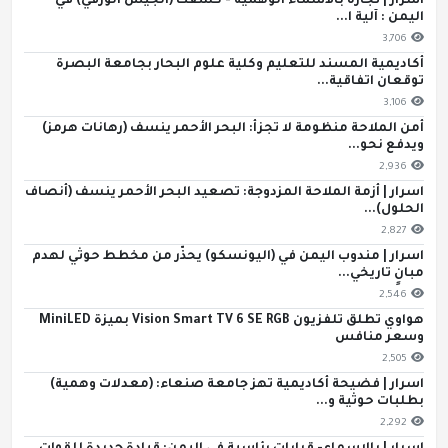
اسرار | تجارة بالأسماء الوهمية - كشفت (الجيش الورقي) في
اليمن : آلية ا...
3,706
أكاديمية المسند للتعليم وكلية علوم البحار بجامعة البصرة
توقعان اتفاقية...
3,106
أمن الملاحة منظومة لا تجزأ: البحر الأحمر ينسف (رهانات هرمز)
ويدفع نحو...
2,936
اسرار | أزمة الملاحة المزدوجة: تصعيد البحر الأحمر ينسف (أنصاف
الحلول)...
2,827
اسرار | مندوب اليمن في (اليونسكو) يحذّر من مخطط حوثي لهدم
مبانٍ تاريخي...
2,546
هواوي تطلق تلفزيون Vision Smart TV 6 SE RGB بميزة MiniLED
وسعر منافس
2,505
اسرار | فضيحة أكاديمية تهز جامعة صنعاء: (معدلات وهمية)
بطلبات حوثية و...
2,292