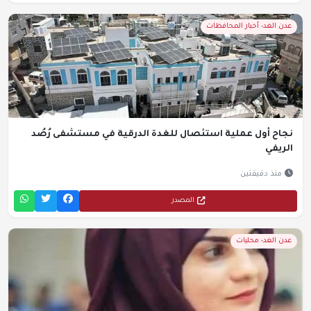
عدن الغد- أخبار المحافظات
نجاح أول عملية استئصال للغدة الدرقية في مستشفى رُصُد
الريفي
منذ دقيقتين
المصدر
عدن الغد- محليات