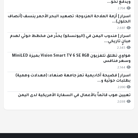
ويدفع نحو...
2,704
اسرار | أزمة الملاحة المزدوجة: تصعيد البحر الأحمر ينسف (أنصاف
الحلول)...
2,687
اسرار | مندوب اليمن في (اليونسكو) يحذّر من مخطط حوثي لهدم
مبانٍ تاريخي...
2,345
هواوي تطلق تلفزيون Vision Smart TV 6 SE RGB بميزة MiniLED
وسعر منافس
2,144
اسرار | فضيحة أكاديمية تهز جامعة صنعاء: (معدلات وهمية)
بطلبات حوثية و...
2,090
تعيين هوب قائماً بالأعمال في السفارة الأمريكية لدى اليمن
2,038