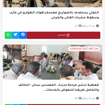
الحوثي يستهدف بالصواريخ معسكر لقوات الطوارئ في مأرب
وسقوط عشرات القتلى والجرحى
منذ 8 دقائق
27
المصدر
عدن الغد- أخبار المحافظات
قعطبة تدشن مرحلة جديدة.. المهندس سنان : التكاتف
والتكامل طريقنا للنهوض بالخدمات...
منذ 8 دقائق
24