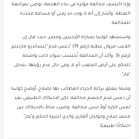
وإذا اكتشف مخالفة مؤثرة في بناء الهجمة، يوصي بمراجعة
اللقطة. وأشار إلى أنه لا يوجد حد زمني أو مسافة محددة
للمخالفة.
واستشهد كولينا بمباراة الأرجنتين ومصر، حيث قال إن
اللاعب مروان عطية (رقم 19) "دعس قدم" ليساندرو مارتينيز
(رقم 6). وأكد أن المخالفة تُحتسب سواء كانت واضحة
للحكم على أرض الملعب أم لا، وفي حال عدم رؤيتها، يتدخل
"فار".
وفيما يتعلق بركلة الجزاء المطالب بها لصلاح، أوضح كولينا
أن دعس قدم الخصم مخالفة، لكن الاحتكاك الطبيعي بعد
لمس الكرة أولاً ليس مخالفة. وضرب مثالاً بالاحتكاك بين
محمد صلاح وجوليان ألفاريز، والذي اعتبره الحكم و"فار"
احتكاكًا طبيعيًا.