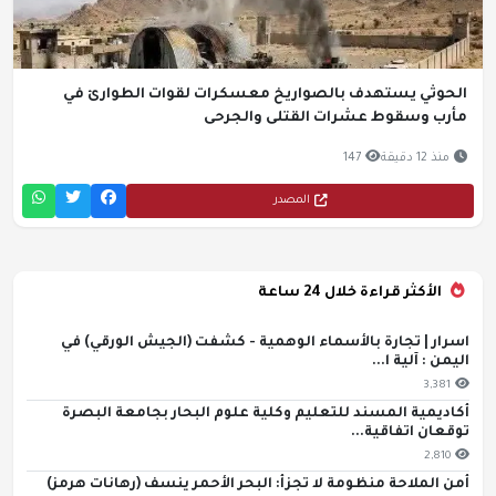
الحوثي يستهدف بالصواريخ معسكرات لقوات الطوارئ في
مأرب وسقوط عشرات القتلى والجرحى
منذ 12 دقيقة
147
المصدر
الأكثر قراءة خلال 24 ساعة
اسرار | تجارة بالأسماء الوهمية - كشفت (الجيش الورقي) في
اليمن : آلية ا...
3,381
أكاديمية المسند للتعليم وكلية علوم البحار بجامعة البصرة
توقعان اتفاقية...
2,810
أمن الملاحة منظومة لا تجزأ: البحر الأحمر ينسف (رهانات هرمز)