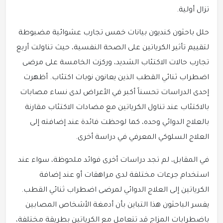
تزال أولية.
حلل باحثون كنديون بيانات خمس تجارب عشوائية مضبوطة
لتقييم تأثير الكرياتين على الصحة النفسية، حيث تناولت أربع
تجارب حالات الاكتئاب الشديد، وركزت الخامسة على مرضى
اضطراب ثنائي القطب الذين يعانون نوبات اكتئاب. أظهرت
إحدى الدراسات تحسناً أكبر في الأعراض لدى نساء مصابات
بالاكتئاب عند تناول الكرياتين مع مضادات الاكتئاب مقارنة
بالعلاج الدوائي وحده، كما لوحظت فائدة عند إضافته إلى
العلاج السلوكي المعرفي في دراسة أخرى.
في المقابل، لم تجد دراسات أخرى فوائد ملحوظة، سواء عند
استخدام جرعات مختلفة لدى مراهقات أو عند إضافة
الكرياتين إلى العلاج الدوائي لمرضى اضطراب ثنائي القطب.
يفسر الباحثون هذا التباين بأن أدمغة الأشخاص المصابين
باضطرابات المزاج قد تتعامل مع الكرياتين بطريقة مختلفة،