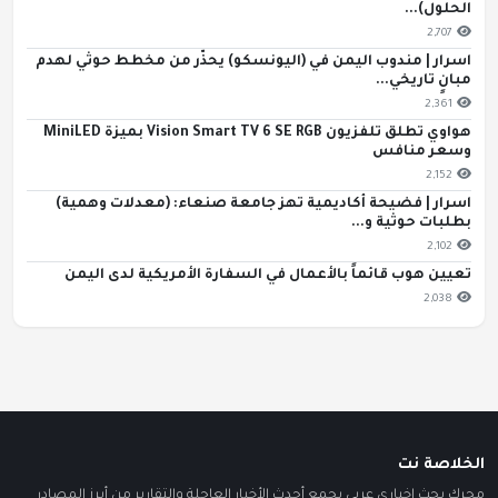
الحلول)...
2,707
اسرار | مندوب اليمن في (اليونسكو) يحذّر من مخطط حوثي لهدم
مبانٍ تاريخي...
2,361
هواوي تطلق تلفزيون Vision Smart TV 6 SE RGB بميزة MiniLED
وسعر منافس
2,152
اسرار | فضيحة أكاديمية تهز جامعة صنعاء: (معدلات وهمية)
بطلبات حوثية و...
2,102
تعيين هوب قائماً بالأعمال في السفارة الأمريكية لدى اليمن
2,038
الخلاصة نت
محرك بحث إخباري عربي يجمع أحدث الأخبار العاجلة والتقارير من أبرز المصادر