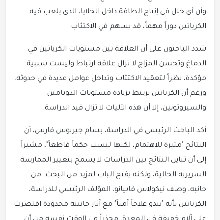
وأن أي خلل في إنتاج الطاقة داخل الخلايا، الذي يلعب فيه
الكرياتين دوراً مهماً، قد يسهم في الاكتئاب.
شدد الباحثون على أن العلاقة بين مستويات الكرياتين في
الدماغ وتحسن المزاج لا تزال علاقة ارتباط وليست سببية
مؤكدة، نظراً لتعقيد الاكتئاب وتداخل عوامل عديدة في حدوثه.
ورغم أن الكرياتين يرتبط بزيادة مستويات الدوبامين
والسيروتونين، إلا أن هذه الآليات لا تزال قيد الدراسة.
أكد الباحث الرئيسي في الدراسة، بسام جيريوس فارس، أن
النتائج "مثيرة للاهتمام، لكنها ليست حكماً قاطعاً"، مشيراً
إلى أن تباين النتائج بين الدراسات لا يسمح بتغيير الممارسة
السريرية الحالية، ولكنه يفتح الباب لمزيد من البحث. من
جانبه، وصف نيكولاس فابيانو، المؤلف الرئيسي للدراسة،
الكرياتين بأنه "يبدو علاجاً آمناً" مع آثار جانبية محدودة اقتصرت
على آلام خفيفة في المعدة، محذراً في الوقت نفسه من أن