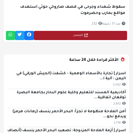
سقوط شهداء وجرحى في قصف صاروخي حوثي استهدف
مواقع بمارب وحضرموت
منذ 17 دقيقة
232
المصدر
الأكثر قراءة خلال 24 ساعة
اسرار | تجارة بالأسماء الوهمية - كشفت (الجيش الورقي) في
اليمن : آلية ا...
3,392
أكاديمية المسند للتعليم وكلية علوم البحار بجامعة البصرة
توقعان اتفاقية...
2,812
أمن الملاحة منظومة لا تجزأ: البحر الأحمر ينسف (رهانات هرمز)
ويدفع نحو...
2,718
اسرار | أزمة الملاحة المزدوجة: تصعيد البحر الأحمر ينسف (أنصاف