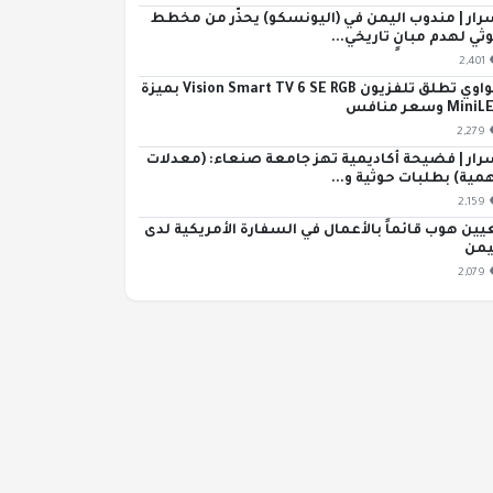
رار | مندوب اليمن في (اليونسكو) يحذّر من مخطط
ثي لهدم مبانٍ تاريخي...
2,401
هواوي تطلق تلفزيون Vision Smart TV 6 SE RGB بميزة
Min وسعر منافس
2,279
رار | فضيحة أكاديمية تهز جامعة صنعاء: (معدلات
مية) بطلبات حوثية و...
2,159
يين هوب قائماً بالأعمال في السفارة الأمريكية لدى
يمن
2,079