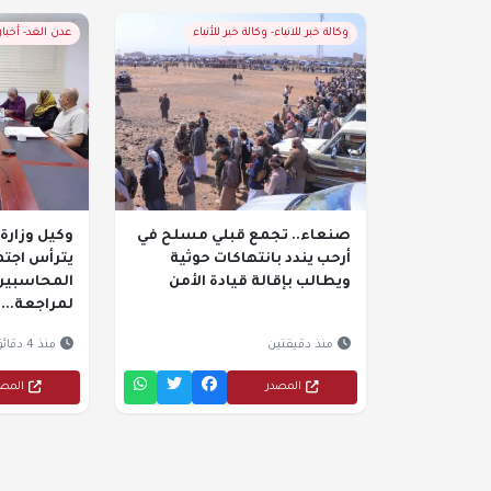
وكالة خبر للانباء- وكالة خبر للأنباء
عدن الغد- أخبا
صنعاء.. تجمع قبلي مسلح في
وكيل وزارة 
أرحب يندد بانتهاكات حوثية
يترأس اجتما
ويطالب بإقالة قيادة الأمن
المحاسبين 
لمراجعة...
منذ دقيقتين
منذ 4 دقائق
المصدر
المص