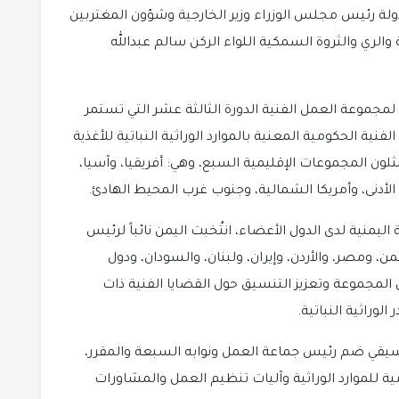
لة رئيس مجلس الوزراء وزير الخارجية وشؤون المغتربين
 والري والثروة السمكية اللواء الركن سالم عبدالله
لمجموعة العمل الفنية الدورة الثالثة عشر التي تستمر
فنية الحكومية المعنية بالموارد الوراثية النباتية للأغذية
لون المجموعات الإقليمية السبع، وهي: أفريقيا، وآسيا،
رق الأدنى، وأمريكا الشمالية، وجنوب غرب المحيط الهادئ.
ليمنية لدى الدول الأعضاء، انتُخبت اليمن نائباً لرئيس
ن، ومصر، والأردن، وإيران، ولبنان، والسودان، ودول
المجموعة وتعزيز التنسيق حول القضايا الفنية ذات
وراثية النباتية.
سيقي ضم رئيس جماعة العمل ونوابه السبعة والمقرر،
ة للموارد الوراثية وآليات تنظيم العمل والمشاورات