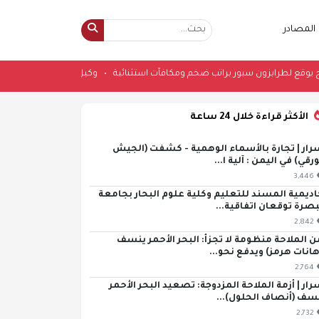
المصادر
 محمد صلاح يوقع لطرابزون سبور براتب ضخم ومكافآت استثنائية
•
وكيل وزارة ال
الأكثر قراءة خلال 24 ساعة
رار | تجارة بالأسماء الوهمية - كشفت (الجيش
ورقي) في اليمن : آلية ا...
3,446
اديمية المسند للتعليم وكلية علوم البحار بجامعة
بصرة توقعان اتفاقية...
2,842
ن الملاحة منظومة لا تجزأ: البحر الأحمر ينسف
هانات هرمز) ويدفع نحو...
2,764
رار | أزمة الملاحة المزدوجة: تصعيد البحر الأحمر
سف (أنصاف الحلول)...
2,732