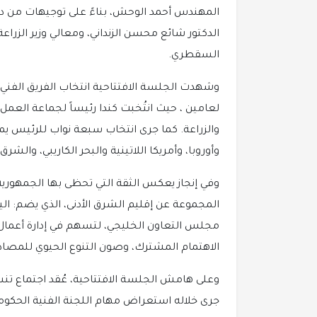
المهندس أحمد الوحش، بناءً على توجيهات من دو
الدكتور شائع محسن الزنداني، ومعالي وزير الزراعة
السقطري.
وشهدت الجلسة الافتتاحية انتخاب الفريق الفني 
لعامين ، حيث انتُخبت كندا رئيساً لجماعة العمل ال
والزراعة. كما جرى انتخاب سبعة نواب للرئيس يمث
وأوروبا، وأمريكا اللاتينية والبحر الكاريبي، والش
وفي إنجاز يعكس الثقة التي تحظى بها الجمهورية ا
المجموعة عن إقليم الشرق الأدنى، الذي يضم: اليم
مجلس التعاون الخليجي، لتسهم في إدارة أعمال 
الاهتمام المشترك، وصون التنوع الحيوي للمصادر ال
وعلى هامش الجلسة الافتتاحية، عُقد اجتماع تن
جرى خلاله استعراض مهام اللجنة الفنية الحكومي