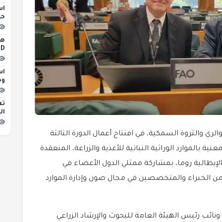
اس
حو
iLED
اس
وه
تع
ال
الري والثروة السمكية، في افتتاح أعمال الدورة الثالثة
ة بالموارد الوراثية النباتية للأغذية والزراعة، المنعقدة
 10 يوليو 2026م، بالعاصمة الإيطالية روما، بمشاركة ممثلي الدول الأعضاء في
بة من الخبراء والمتخصصين في مجال صون وإدارة الموارد
ونائب رئيس الهيئة العامة للبحوث والإرشاد الزراعي