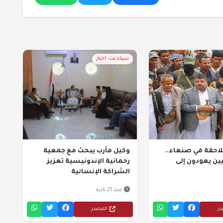
سباء نت- اخبار
احقة في صنعاء..
وكيل مأرب يبحث مع جمعية
يين يعودون إلى
رحمانية الإندونيسية تعزيز
الشراكة الإنسانية
منذ 21 ثانية
در
المصدر