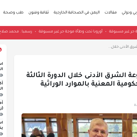
بي ودولي
مقالات
اليمن في الصحافة الخارجية
ثقافة وفنون
طب وصحة
ت وطأة موجة حر غير مسبوقة
•
أوروبا تحت وطأة موجة حر غير مسبوقة
•
رسميا..
رق الأدنى خلال...
اس
ال
عة الشرق الأدنى خلال الدورة الثالثة
مية المعنية بالموارد الوراثية
أك
ال
أم
(ر
اس
ين