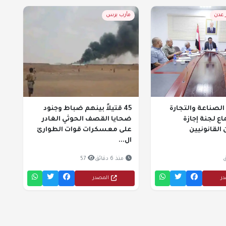
ر عدن
مأرب برس
الصناعة والتجارة
45 قتيلاً بينهم ضباط وجنود
ع لجنة إجازة
ضحايا القصف الحوثي الغادر
القانونيين
على معسكرات قوات الطوارئ
ال...
منذ 6 دقائق
57
در
المصدر