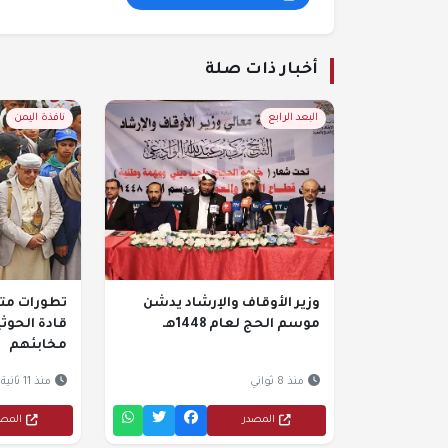
أخبار ذات صلة
البعد الرابع
نافذة اليمن
وزير الأوقاف والإرشاد يدشن
تطورات متل
موسم الحج لعام 1448هـ
قادة الحوث
مخابئهم
منذ 8 ثواني
منذ 11 ثانية
المصدر
المص