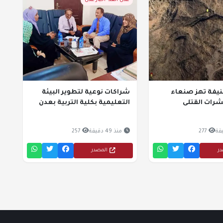
عدن الغد- أخبار عدن
نيفة تهز صنعاء
شراكات نوعية لتطوير البيئة
ات القتلى
التعليمية بكلية التربية بعدن
277
منذ 49 دقيقة
257
در
المصدر