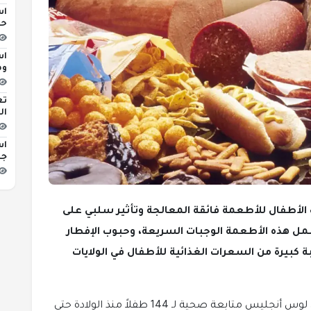
اس
حو
اس
وه
تع
ال
اس
جد
لأطفال للأطعمة فائقة المعالجة وتأثير سلبي على
 هذه الأطعمة الوجبات السريعة، وحبوب الإفطار
كبيرة من السعرات الغذائية للأطفال في الولايات
أجرى فريق بحثي من مستشفى طب الأطفال في لوس أنجليس متابعة صحية لـ 144 طفلاً منذ الولادة حتى