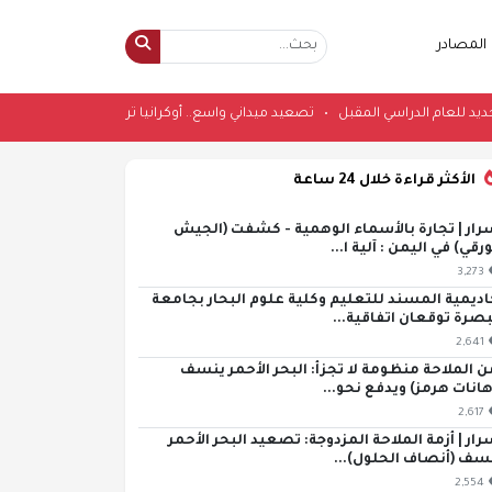
المصادر
مدرسي جديد للعام الدراسي المقبل
•
تصعيد ميداني واسع.. أوكرانيا ترصد 261 اشتباكاً وروسيا تدمر605 مسيرات
الأكثر قراءة خلال 24 ساعة
رار | تجارة بالأسماء الوهمية - كشفت (الجيش
ورقي) في اليمن : آلية ا...
3,273
اديمية المسند للتعليم وكلية علوم البحار بجامعة
بصرة توقعان اتفاقية...
2,641
ن الملاحة منظومة لا تجزأ: البحر الأحمر ينسف
هانات هرمز) ويدفع نحو...
2,617
رار | أزمة الملاحة المزدوجة: تصعيد البحر الأحمر
سف (أنصاف الحلول)...
2,554