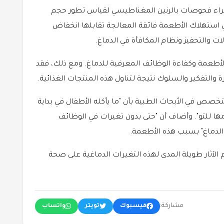
راء فحوصات بالرنين المغناطيسي لقياس تطور حجم
جدت الدراسة أن كل زيادة بنسبة 10% في استهلاك الأطعمة فائقة المعالجة تقابلها انخفاض
الأطعمة وكفاءة الوظائف المعرفية للدماغ. ومع ذلك، فقد
ة والتفكير والسلوك نتيجة لتناول هذه المنتجات الغذائية.
صص في الأبحاث الطبية بأن "ما يأكله الأطفال في بداية
مها للتو". وأضاف أن "حتى بدون تغيرات في الوظائف
الدماغ" بسبب هذه الأطعمة.
م الآثار طويلة المدى لهذه التغيرات الدماغية على صحة
مشاركة:
فيسبوك
تويتر
واتساب