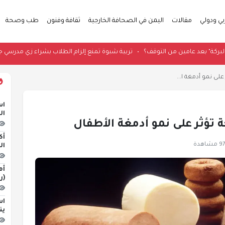
بي ودولي
مقالات
اليمن في الصحافة الخارجية
ثقافة وفنون
طب وصحة
دث في "البركة" بعد عامين من التوقف؟
•
تربية شبوة تمنع إلزام الطلاب بشراء زي 
لى نمو أدمغة ا...
اس
ال
 تؤثر على نمو أدمغة الأطفال
أك
مشاهدة
ال
أم
(ر
اس
ين