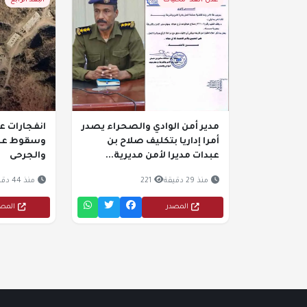
عدن الغد- محليات
البعد الرابع
مدير أمن الوادي والصحراء يصدر
انفجارات ع
أمرا إداريا بتكليف صلاح بن
وسقوط عشر
عبدات مديرا لأمن مديرية...
والجرحى
منذ 29 دقيقة
221
منذ 44 دقيقة
المصدر
المص