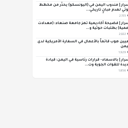
رار | مندوب اليمن في (اليونسكو) يحذّر من مخطط
ثي لهدم مبانٍ تاريخي...
2,155
رار | فضيحة أكاديمية تهز جامعة صنعاء: (معدلات
مية) بطلبات حوثية و...
2,022
يين هوب قائماً بالأعمال في السفارة الأمريكية لدى
يمن
1,929
رار | بالاسماء- قرارات رئاسية في اليمن: قيادة
يدة للقوات الجوية وت...
1,856