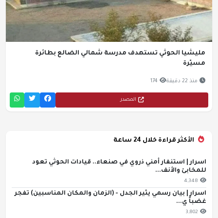
مليشيا الحوثي تستهدف مدرسة شمالي الضالع بطائرة
مسيّرة
منذ 22 دقيقة
174
المصدر
الأكثر قراءة خلال 24 ساعة
اسرار | استنفار أمني ذروي في صنعاء.. قيادات الحوثي تعود
للمخابئ والأنف...
4,348
اسرار | بيان رسمي يثير الجدل - (الزمان والمكان المناسبين) تفجر
غضباً ي...
3,802