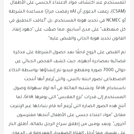
للمستخدم عند اكتشاف مواد الاعتداء الجنسي على الأطفال
(CSAM)، زعمت الدعوى أن xAI رفضت مرارًا مساعدة الشرطة
أو NCMEC في تحديد هوية المستخدم، بل "أعاقت التحقيق في
كل منعطف" على مدى أسابيع، مما صعّب على "جهود إنفاذ
القانون تحديد هوية الجاني والقبض عليه".
تم القبض على الزوج لاحقًا بعد حصول الشرطة على مذكرة
قضائية بمصادرة أجهزته، حيث كشف الفحص الجنائي عن
حوالي 7000 صورة ومقطع فيديو تم إنشاؤها بواسطة الذكاء
الاصطناعي تصور ابنته بالتبني، والتي يُزعم أنها أنتجت
باستخدام Grok. وتشتبه العائلة في أنه لولا سهولة وصول
المستخدم إلى قدرات "نزع الملابس" التي يوفرها Grok، لما
أنتج هذه الصور الضارة التي يُزعم أنه قام بتبادلها عبر الإنترنت
مقابل "مواد اعتداء جنسي على الأطفال أنتجها مفترسون
آخرون". وبعد يومين من إطلاق سراح الرجل بكفالة، أطلق النار
على نفسه، مما أدخل الفتاة الصغيرة، المعروفة في الدعوى