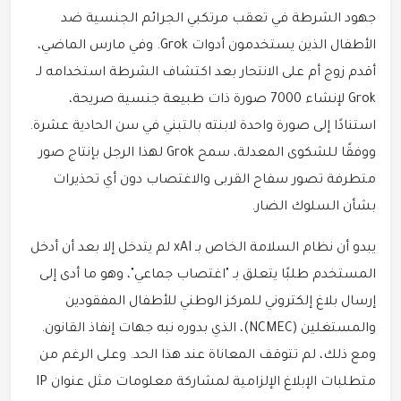
جهود الشرطة في تعقب مرتكبي الجرائم الجنسية ضد
الأطفال الذين يستخدمون أدوات Grok. وفي مارس الماضي،
أقدم زوج أم على الانتحار بعد اكتشاف الشرطة استخدامه لـ
Grok لإنشاء 7000 صورة ذات طبيعة جنسية صريحة،
استنادًا إلى صورة واحدة لابنته بالتبني في سن الحادية عشرة.
ووفقًا للشكوى المعدلة، سمح Grok لهذا الرجل بإنتاج صور
متطرفة تصور سفاح القربى والاغتصاب دون أي تحذيرات
بشأن السلوك الضار.
يبدو أن نظام السلامة الخاص بـ xAI لم يتدخل إلا بعد أن أدخل
المستخدم طلبًا يتعلق بـ "اغتصاب جماعي"، وهو ما أدى إلى
إرسال بلاغ إلكتروني للمركز الوطني للأطفال المفقودين
والمستغلين (NCMEC)، الذي بدوره نبه جهات إنفاذ القانون.
ومع ذلك، لم تتوقف المعاناة عند هذا الحد. وعلى الرغم من
متطلبات الإبلاغ الإلزامية لمشاركة معلومات مثل عنوان IP