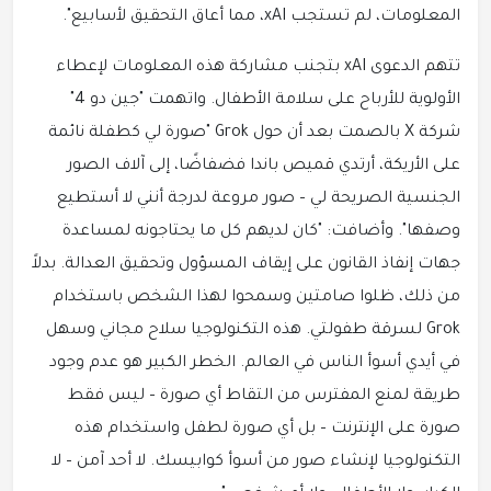
المعلومات، لم تستجب xAI، مما أعاق التحقيق لأسابيع".
تتهم الدعوى xAI بتجنب مشاركة هذه المعلومات لإعطاء
الأولوية للأرباح على سلامة الأطفال. واتهمت "جين دو 4"
شركة X بالصمت بعد أن حول Grok "صورة لي كطفلة نائمة
على الأريكة، أرتدي قميص باندا فضفاضًا، إلى آلاف الصور
الجنسية الصريحة لي – صور مروعة لدرجة أنني لا أستطيع
وصفها". وأضافت: "كان لديهم كل ما يحتاجونه لمساعدة
جهات إنفاذ القانون على إيقاف المسؤول وتحقيق العدالة. بدلاً
من ذلك، ظلوا صامتين وسمحوا لهذا الشخص باستخدام
Grok لسرقة طفولتي. هذه التكنولوجيا سلاح مجاني وسهل
في أيدي أسوأ الناس في العالم. الخطر الكبير هو عدم وجود
طريقة لمنع المفترس من التقاط أي صورة – ليس فقط
صورة على الإنترنت – بل أي صورة لطفل واستخدام هذه
التكنولوجيا لإنشاء صور من أسوأ كوابيسك. لا أحد آمن – لا