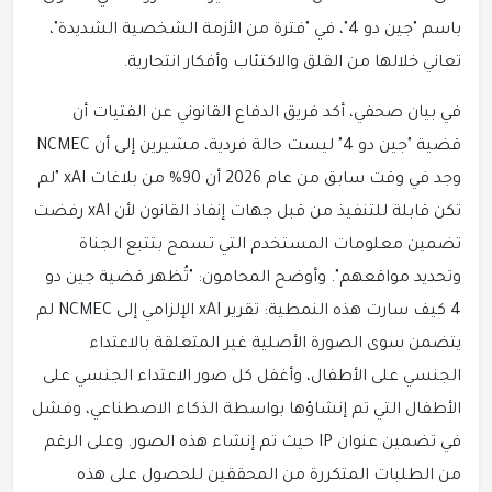
باسم "جين دو 4"، في "فترة من الأزمة الشخصية الشديدة"،
تعاني خلالها من القلق والاكتئاب وأفكار انتحارية.
في بيان صحفي، أكد فريق الدفاع القانوني عن الفتيات أن
قضية "جين دو 4" ليست حالة فردية، مشيرين إلى أن NCMEC
وجد في وقت سابق من عام 2026 أن 90% من بلاغات xAI "لم
تكن قابلة للتنفيذ من قبل جهات إنفاذ القانون لأن xAI رفضت
تضمين معلومات المستخدم التي تسمح بتتبع الجناة
وتحديد مواقعهم". وأوضح المحامون: "تُظهر قضية جين دو
4 كيف سارت هذه النمطية: تقرير xAI الإلزامي إلى NCMEC لم
يتضمن سوى الصورة الأصلية غير المتعلقة بالاعتداء
الجنسي على الأطفال، وأغفل كل صور الاعتداء الجنسي على
الأطفال التي تم إنشاؤها بواسطة الذكاء الاصطناعي، وفشل
في تضمين عنوان IP حيث تم إنشاء هذه الصور. وعلى الرغم
من الطلبات المتكررة من المحققين للحصول على هذه