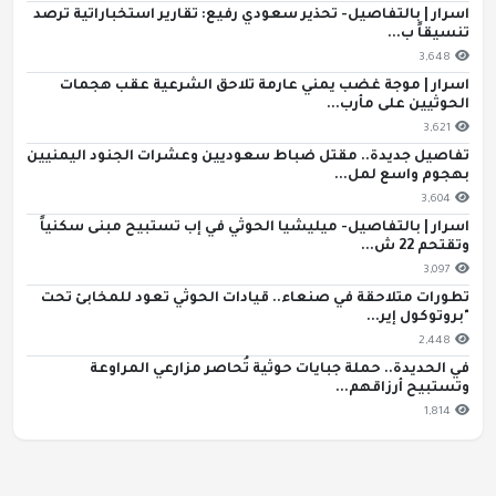
اسرار | بالتفاصيل- تحذير سعودي رفيع: تقارير استخباراتية ترصد
تنسيقاً ب...
3,648
اسرار | موجة غضب يمني عارمة تلاحق الشرعية عقب هجمات
الحوثيين على مأرب...
3,621
تفاصيل جديدة.. مقتل ضباط سعوديين وعشرات الجنود اليمنيين
بهجوم واسع لمل...
3,604
اسرار | بالتفاصيل- ميليشيا الحوثي في إب تستبيح مبنى سكنياً
وتقتحم 22 ش...
3,097
تطورات متلاحقة في صنعاء.. قيادات الحوثي تعود للمخابئ تحت
"بروتوكول إير...
2,448
في الحديدة.. حملة جبايات حوثية تُحاصر مزارعي المراوعة
وتستبيح أرزاقهم...
1,814