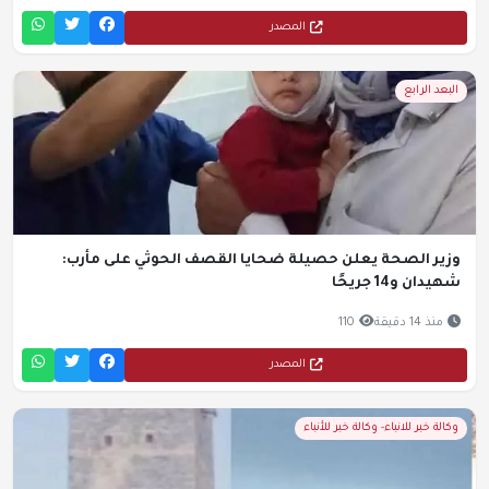
المصدر
البعد الرابع
وزير الصحة يعلن حصيلة ضحايا القصف الحوثي على مأرب:
شهيدان و14 جريحًا
منذ 14 دقيقة
110
المصدر
وكالة خبر للانباء- وكالة خبر للأنباء