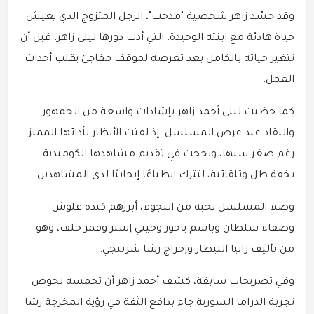
وقد جسّد زاهر شخصية "مدحت"، الرجل المتزوج الذي يعيش
حياة هادئة مع ابنته الوحيدة، التي أدت دورها ليلى زاهر، قبل أن
تتغير حياته بالكامل بعد تعرضه لموقف مفاجئ يقلب أحداث
العمل.
كما حظيت ليلى أحمد زاهر بإشادات واسعة من الجمهور
والنقاد عند عرض المسلسل، إذ لفتت الأنظار بأدائها المميز
رغم صغر سنها، ونجحت في تقديم مشاهدها الكوميدية
بخفة ظل وتلقائية، لتترك انطباعًا إيجابيًا لدى المشاهدين.
وضم المسلسل نخبة من النجوم، أبرزهم كندة علوش
وصفاء سلطان وباسم ياخور وجيني إسبر وقمر خلف، وهو
من تأليف رانيا البيطار وإخراج رشا شربتجي.
وفي تصريحات سابقة، كشف أحمد زاهر أن تحمسه لخوض
تجربة الدراما السورية جاء بدافع الثقة في رؤية المخرجة رشا