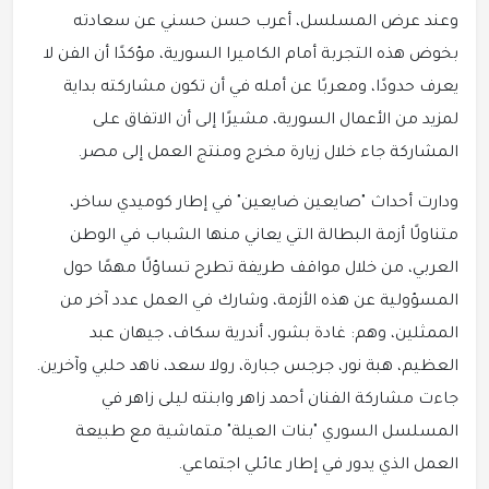
وعند عرض المسلسل، أعرب حسن حسني عن سعادته
بخوض هذه التجربة أمام الكاميرا السورية، مؤكدًا أن الفن لا
يعرف حدودًا، ومعربًا عن أمله في أن تكون مشاركته بداية
لمزيد من الأعمال السورية، مشيرًا إلى أن الاتفاق على
المشاركة جاء خلال زيارة مخرج ومنتج العمل إلى مصر.
ودارت أحداث "صايعين ضايعين" في إطار كوميدي ساخر،
متناولًا أزمة البطالة التي يعاني منها الشباب في الوطن
العربي، من خلال مواقف طريفة تطرح تساؤلًا مهمًا حول
المسؤولية عن هذه الأزمة، وشارك في العمل عدد آخر من
الممثلين، وهم: غادة بشور، أندرية سكاف، جيهان عبد
العظيم، هبة نور، جرجس جبارة، رولا سعد، ناهد حلبي وآخرين.
جاءت مشاركة الفنان أحمد زاهر وابنته ليلى زاهر في
المسلسل السوري "بنات العيلة" متماشية مع طبيعة
العمل الذي يدور في إطار عائلي اجتماعي.