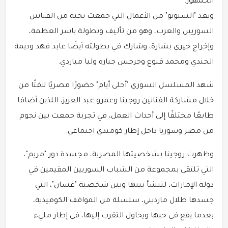
الجمهور.
ويعد "السنونو" من الأعمال التي جمعت نخبة من الفنانين
السوريين والعرب، وهو من تأليف وبطولة ياسر العظمة،
وإخراج خيري بشارة، وشارك في بطولته أيضًا عابد فهد وديمة
الجندي ومحمد قنوع وجرجس جبارة وليا مباردي.
شهد المسلسل السوري "أحلى أيام" حضورًا مصريًا لافتًا من
خلال مشاركة الفنانين روجينا وعمرو عبد العزيز، اللذين أضافا
طابعًا مختلفًا إلى أحداث العمل، في تجربة جمعت بين نجوم
من مصر وسوريا داخل إطار كوميدي اجتماعي.
وظهرت روجينا بشخصيتها المصرية، مجسدة دور "مريم"،
التي تلتقي بمجموعة من الشباب السوريين المقيمين في
دولة الإمارات، لتنشأ بينها وبين شخصية "غسان"، التي
جسدها طلال مارديني، سلسلة من المواقف الكوميدية،
بعدما يقع في حبها ويحاول التقرب إليها، في إطار مليء