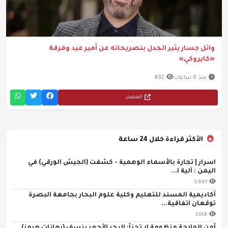
وائل جسار يثير الجدل بتصريحاته عن أمير عيد وفرقة
«كايروكي»
منذ 6 ساعات
492
المصدر
الأكثر قراءة خلال 24 ساعة
اسرار | تجارة بالأسماء الوهمية - كشفت (الجيش الورقي) في
اليمن : آلية ا...
3,661
أكاديمية المسند للتعليم وكلية علوم البحار بجامعة البصرة
توقعان اتفاقية...
3,014