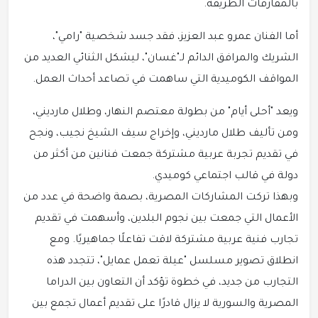
بالمفارقات الطريفة.
أما الفنان عمرو عبد العزيز، فقد جسد شخصية "رامي"،
الشريك والمرافق الدائم لـ"غسان"، ليشكل الثنائي العديد من
المواقف الكوميدية التي ساهمت في تصاعد أحداث العمل.
ويعد "أحلى أيام" من بطولة معتصم النهار، وطلال مارديني،
ومن تأليف طلال مارديني، وإخراج سيف الشيخ نجيب، ونجح
في تقديم تجربة عربية مشتركة جمعت فنانين من أكثر من
دولة في قالب اجتماعي كوميدي.
وبهذا تركت المشاركات المصرية، بصمة واضحة في عدد من
الأعمال التي جمعت بين نجوم البلدين، وأسهمت في تقديم
تجارب فنية عربية مشتركة لاقت تفاعلًا جماهيريًا. ومع
انطلاق تصوير مسلسل "عيلة تعمل عمايل"، تتجدد هذه
التجارب من جديد، في خطوة تؤكد أن التعاون بين الدراما
المصرية والسورية لا يزال قادرًا على تقديم أعمال تجمع بين