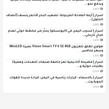
أمن الملاحة منظومة لا تجزأ: البحر الأحمر ينسف (رهانات هرمز)
ويدفع نحو...
2,875
اسرار | أزمة الملاحة المزدوجة: تصعيد البحر الأحمر ينسف (أنصاف
الحلول)...
2,805
اسرار | مندوب اليمن في (اليونسكو) يحذّر من مخطط حوثي لهدم
مبانٍ تاريخي...
2,491
هواوي تطلق تلفزيون Vision Smart TV 6 SE RGB بميزة MiniLED
وسعر منافس
2,413
اسرار | فضيحة أكاديمية تهز جامعة صنعاء: (معدلات وهمية)
بطلبات حوثية و...
2,229
اسرار | بالاسماء- قرارات رئاسية في اليمن: قيادة جديدة للقوات
الجوية وت...
1,994