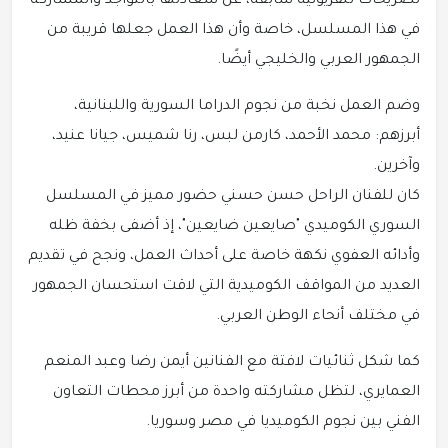
تصريحات تلفزيونية سابقة، عن سعادتها بالتواجد والمشاركة
في هذا المسلسل، خاصة وأن هذا العمل جعلها قريبة من
الجمهور العربي والخليجي أيضًا.
وضم العمل نخبة من نجوم الدراما السورية واللبنانية،
أبرزهم: محمد الأحمد، كارمن لبس، رنا شميس، جيانا عنيد،
وآخرين.
كان للفنان الراحل حسن حسني حضور مميز في المسلسل
السوري الكوميدي "صايعين ضايعين"، إذ أضفى بخفة ظله
وأدائه العفوي نكهة خاصة على أحداث العمل، ونجح في تقديم
العديد من المواقف الكوميدية التي لاقت استحسان الجمهور
في مختلف أنحاء الوطن العربي.
كما شكل ثنائيات لافتة مع الفنانين أيمن رضا وعبد المنعم
العمايري، لتظل مشاركته واحدة من أبرز محطات التعاون
الفني بين نجوم الكوميديا في مصر وسوريا.